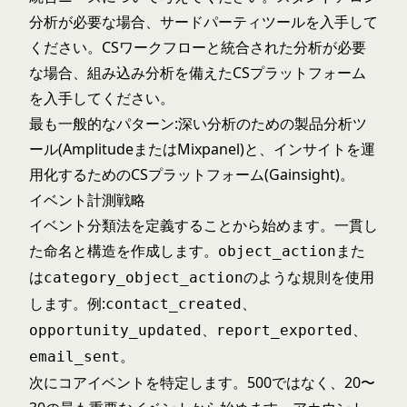
分析が必要な場合、サードパーティツールを入手して
ください。CSワークフローと統合された分析が必要
な場合、組み込み分析を備えたCSプラットフォーム
を入手してください。
最も一般的なパターン:深い分析のための製品分析ツ
ール(AmplitudeまたはMixpanel)と、インサイトを運
用化するためのCSプラットフォーム(Gainsight)。
イベント計測戦略
イベント分類法を定義することから始めます。一貫し
た命名と構造を作成します。
また
object_action
は
のような規則を使用
category_object_action
します。例:
、
contact_created
、
、
opportunity_updated
report_exported
。
email_sent
次にコアイベントを特定します。500ではなく、20〜