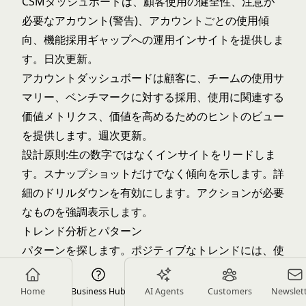
CSMダッシュボードは、顧客使用の健全性、注意が
必要なアカウント(警告)、アカウントごとの使用傾
向、機能採用ギャップへの運用インサイトを提供しま
す。日次更新。
アカウントダッシュボードは顧客に、チームの使用サ
マリー、ベンチマークに対する採用、使用に関連する
価値メトリクス、価値を高めるためのヒントのビュー
を提供します。週次更新。
設計原則:生の数字ではなくインサイトをリードしま
す。スナップショットだけでなく傾向を示します。詳
細のドリルダウンを有効にします。アクションが必要
なものを強調表示します。
トレンド分析とパターン
パターンを探します。ポジティブなトレンドには、使
用が月次で成長、機能採用の拡大、セッション深度の
増加、ログイン頻度の上昇が含まれます。
Home
Business Hub
AI Agents
Customers
Newslet