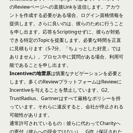
のReviewページへの直接Linkを送信します。アカウ
ントを作成する必要がある場合、ログイン資格情報を
提供します。さらに良いのは、彼らのために行うこと
を申し出ます。応答をScriptingせずに、彼らが対処
できる特定のTopicを提案します。必要な時間を正直
に見積もります（5-7分、「ちょっとした好意」では
ありません）。プロセス中に質問がある場合、利用可
能であることを申し出ます。
Incentiveの地雷原
は慎重なナビゲーションを必要と
します。多くのReviewプラットフォームはReviewに
Incentiveを与えることを禁止しています。G2、
TrustRadius、Gartnerはすべて厳格なポリシーを持
っています。それらに違反すると、会社が停止される
可能性があります。
通常許可されているもの：彼らに代わってCharityへ
の寄付（彼らへの現金ではない）、Gift（保証された