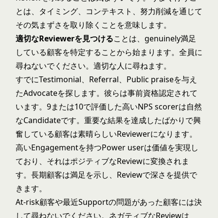
とは、タイミング、コンテキスト、努力削減を通じて
その気まずさを取り除くことを意味します。
適切なReviewerを見つける
ことは、genuinely満足
している顧客を特定することから始まります。全員に
尋ねないでください。適切な人に尋ねます。
すでにTestimonial、Referral、Public praiseを与え
たAdvocateを探します。彼らは事前資格認定されて
います。9または10で評価した高いNPS scorerは自然
なCandidateです。重要な結果を達成したばかりで興
奮している顧客は素晴らしいReviewerになります。
高いEngagementを持つPower userは価値を実現し
ており、それはポジティブなReviewに変換されま
す。長期顧客は満足を示し、Reviewで深さを提供で
きます。
At-risk顧客や最近Supportの問題があった顧客には決
して尋ねないでください。ネガティブなReviewは