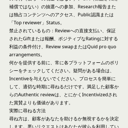
補償ではない）の抽選への参加、Research報告また
は独占コンテンツへのアクセス、Public認識または
「Top reviewer」Status。
禁止されているもの：Reviewへの直接支払い、保証
されたGiftまたは報酬、ポジティブなRatingに対する
利益の条件付け、Review swapまたはQuid pro quo
arrangements。
何かを提供する前に、常に各プラットフォームのポリ
シーをチェックしてください。疑問がある場合は、
Incentiveを与えないでください。プロセスを簡単に
して、適切な時期に尋ねるだけです。満足した顧客か
らのAuthentic reviewは、とにかくIncentivizedされ
た賞賛よりも価値があります。
実際に尋ねる方法
尋ね方は、顧客があなたを助けるか無視するかを決定
します。悪いリクエストはあなたが彼らを利用してい