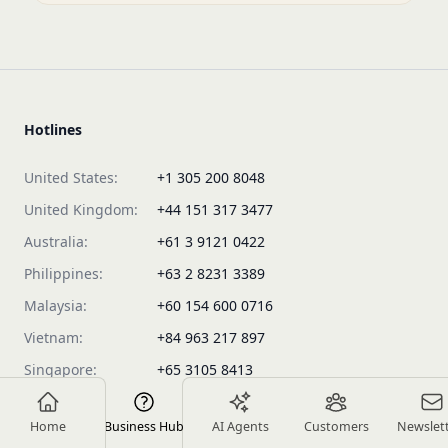
Hotlines
United States:
+1 305 200 8048
United Kingdom:
+44 151 317 3477
Australia:
+61 3 9121 0422
Philippines:
+63 2 8231 3389
Malaysia:
+60 154 600 0716
Vietnam:
+84 963 217 897
Singapore:
+65 3105 8413
Products
Home
Business Hub
AI Agents
Customers
Newslet