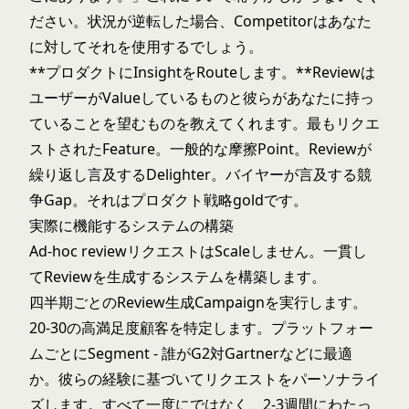
ださい。状況が逆転した場合、Competitorはあなた
に対してそれを使用するでしょう。
**プロダクトにInsightをRouteします。**Reviewは
ユーザーがValueしているものと彼らがあなたに持っ
ていることを望むものを教えてくれます。最もリクエ
ストされたFeature。一般的な摩擦Point。Reviewが
繰り返し言及するDelighter。バイヤーが言及する競
争Gap。それはプロダクト戦略goldです。
実際に機能するシステムの構築
Ad-hoc reviewリクエストはScaleしません。一貫し
てReviewを生成するシステムを構築します。
四半期ごとのReview生成Campaignを実行します。
20-30の高満足度顧客を特定します。プラットフォー
ムごとにSegment - 誰がG2対Gartnerなどに最適
か。彼らの経験に基づいてリクエストをパーソナライ
ズします。すべて一度にではなく、2-3週間にわたっ