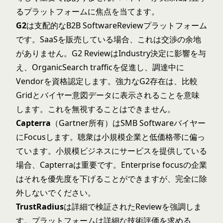
るプラットフォームに焦点を当てます。
G2
は支配的なB2B SoftwareReviewプラットフォーム
です。SaaSを販売している場合、これは交渉の余地
がありません。G2 ReviewはIndustry決定に影響を与
え、OrganicSearch trafficを促進し、調達中に
Vendorを資格認定します。強力なG2存在は、比較
Gridとバイヤー意図データに表示されることを意味
します。これを無視することはできません。
Capterra
（Gartner所有）はSMB Softwareバイヤー
にFocusします。聴衆は小規模企業と低価格帯に偏っ
ています。小規模ビジネスにサービスを提供している
場合、Capterraは重要です。Enterprise focusの企業
はそれを優先度を下げることができますが、完全に除
外しないでください。
TrustRadius
は詳細で検証されたReviewを強調しま
す。プラットフォームは詳細な技術評価を求める