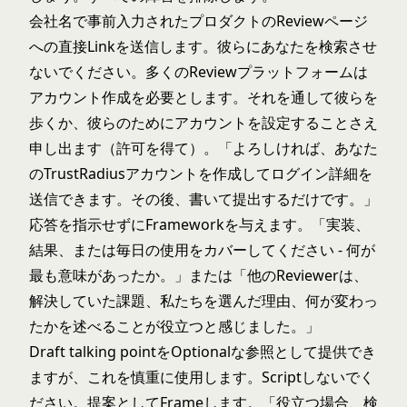
会社名で事前入力されたプロダクトのReviewページ
への直接Linkを送信します。彼らにあなたを検索させ
ないでください。多くのReviewプラットフォームは
アカウント作成を必要とします。それを通して彼らを
歩くか、彼らのためにアカウントを設定することさえ
申し出ます（許可を得て）。「よろしければ、あなた
のTrustRadiusアカウントを作成してログイン詳細を
送信できます。その後、書いて提出するだけです。」
応答を指示せずにFrameworkを与えます。「実装、
結果、または毎日の使用をカバーしてください - 何が
最も意味があったか。」または「他のReviewerは、
解決していた課題、私たちを選んだ理由、何が変わっ
たかを述べることが役立つと感じました。」
Draft talking pointをOptionalな参照として提供でき
ますが、これを慎重に使用します。Scriptしないでく
ださい。提案としてFrameします。「役立つ場合、検