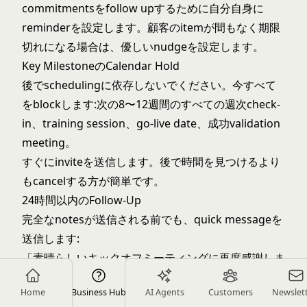
commitmentsをfollow upするために自分自身に
reminderを設定します。顧客のitemが間もなく期限
切れになる場合は、優しいnudgeを設定します。
Key MilestoneのCalendar Hold
後でschedulingに依存しないでください。今すべて
をblockします:次の8〜12週間のすべての週次check-
in、training session、go-live date、成功validation
meeting。
すぐにinviteを送信します。後で時間を見つけるより
もcancelする方が簡単です。
24時間以内のFollow-Up
完全なnotesが送信される前でも、quick messageを
送信します:
「素晴らしいキックオフミーティングに再度感謝しま
す!完全なnotesは本日後ほど送信されます。その間、
Home
Business Hub
AI Agents
Customers
Newslet
私は[最初のaction item]に取り組んでいます。不明な