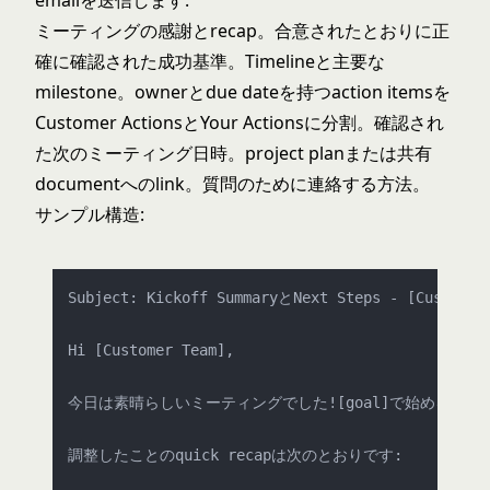
emailを送信します:
ミーティングの感謝とrecap。合意されたとおりに正
確に確認された成功基準。Timelineと主要な
milestone。ownerとdue dateを持つaction itemsを
Customer ActionsとYour Actionsに分割。確認され
た次のミーティング日時。project planまたは共有
documentへのlink。質問のために連絡する方法。
サンプル構造:
Subject: Kickoff SummaryとNext Steps - [Customer 
Hi [Customer Team],

今日は素晴らしいミーティングでした![goal]で始めること
調整したことのquick recapは次のとおりです:
