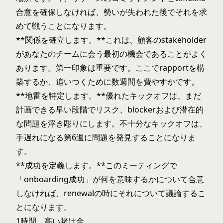
合意を確保しなければ、勢いが失われた後でそれを求
めて戦うことになります。
**関係を確立します。**これは、顧客のstakeholder
があなたのチームに会う最初の機会であることがよく
あります。第一印象は重要です。ここでrapportを構
築するか、追いつくために数週間を費やすかです。
**地雷を特定します。**優れたキックオフは、まだ
計画できる早い段階でリスク、blockerおよび潜在的
な問題を浮き彫りにします。不十分なキックオフは、
手遅れになる第6週に問題を発見することになりま
す。
**成功を定義します。**このミーティングで
「onboarding成功」が何を意味するかについて合意
しなければ、renewalの時にそれについて議論するこ
とになります。
1時間。高い賭け金。