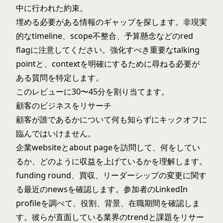
中に行われた約束。
埋める必要がある情報のギャップを探します。非現実
的なtimeline、scope不整合、予算懸念などのred
flagに注意してください。強化すべき重要なtalking
pointと、contextを明確にするために尋ねる必要が
ある質問を特定します。
このレビューに30〜45分を割り当てます。
顧客のビジネスをリサーチ
顧客が誰であるかについて何も知らずにキックオフに
臨んではいけません。
企業websiteとabout pageを訪問して、何をしてい
るか、どのように収益を上げているかを理解します。
funding round、買収、リーダーシップの変更に関す
る最近のnewsを確認します。参加者のLinkedIn
profileを調べて、役割、背景、在職期間を確認しま
す。彼らが直面している業界のtrendと課題をリサー