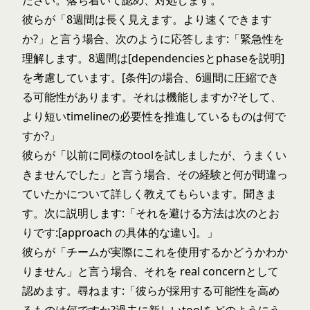
ださい。落ち着いて認め、対処します。
彼らが「8週間は長く見えます。より速くできます
か?」と言う場合、次のように応答します:「緊急性を
理解します。8週間は[dependenciesとphaseを説明]
を考慮しています。[条件]の場合、6週間に圧縮でき
る可能性があります。それは機能しますか?そして、
より短いtimelineの必要性を推進しているものは何で
すか?」
彼らが「以前に同様のtoolを試しましたが、うまくい
きませんでした」と言う場合、その経験と何が間違っ
ていたかについて詳しく教えてもらいます。聞きま
す。次に説明します:「それを避ける方法は次のとお
りです:[approach の具体的な違い]。」
彼らが「チームが実際にこれを使用するかどうかわか
りません」と言う場合、それを real concernとして
認めます。尋ねます:「彼らが採用する可能性を高め