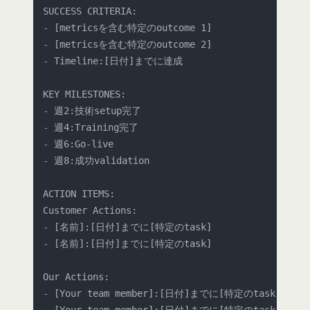
-
-
-
 Timeline:[日付]までに達成

-
-
-
-
 週8:成功validation

ACTION ITEMS:

-
-
 [名前]:[日付]までに[特定のtask]

-