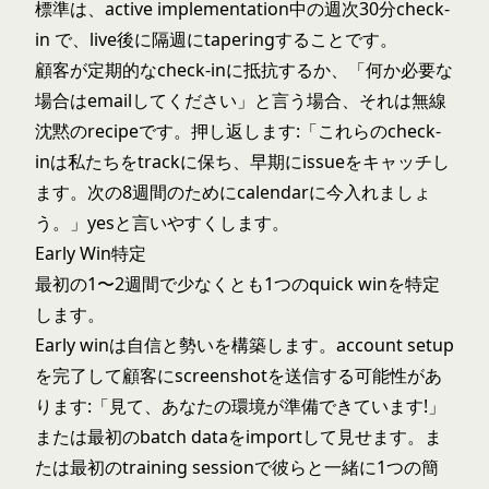
標準は、active implementation中の週次30分check-
in で、live後に隔週にtaperingすることです。
顧客が定期的なcheck-inに抵抗するか、「何か必要な
場合はemailしてください」と言う場合、それは無線
沈黙のrecipeです。押し返します:「これらのcheck-
inは私たちをtrackに保ち、早期にissueをキャッチし
ます。次の8週間のためにcalendarに今入れましょ
う。」yesと言いやすくします。
Early Win特定
最初の1〜2週間で少なくとも1つのquick winを特定
します。
Early winは自信と勢いを構築します。account setup
を完了して顧客にscreenshotを送信する可能性があ
ります:「見て、あなたの環境が準備できています!」
または最初のbatch dataをimportして見せます。ま
たは最初のtraining sessionで彼らと一緒に1つの簡