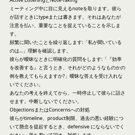
Active ListeningとNote-Taking
ミーティング中に目に見えるnoteを取ります。彼ら
が話すときにtypeまたは書きます。それはあなたが
注意を払い、重要なことを捉えていることを示しま
す。
頻繁に聞いたことを繰り返します:「私が聞いている
のは...」理解を確認します。
彼らが曖昧なときに明確化の質問をします:「『効率
を改善する』と言うとき、それがどのようなものかの
例を教えてもらえますか?」曖昧な答えを受け入れな
いでください。
あなたの考えを終えてから、一時停止して彼らに話さ
せます。中断しないでください。
ObjectionsまたはConcernsへの対処
彼らがtimeline、product制限、過去の悪い経験につ
いて懸念を提起するとき、defensive にならないでく