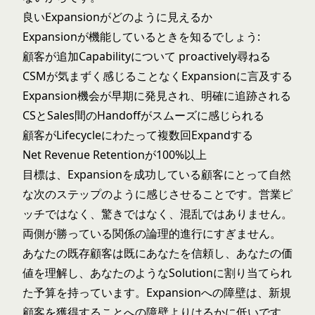
良いExpansionがどのように見えるか
Expansionが機能しているときを知るでしょう:
顧客が追加Capabilityについて proactively尋ねる
CSMが気まずく感じることなくExpansionに言及する
Expansion機会が早期に発見され、明確に追跡される
CSとSales間のHandoffがスムーズに感じられる
顧客がLifecycleにわたって複数回Expandする
Net Revenue Retentionが100%以上
目標は、Expansionを成功している顧客にとって自然
な次のステップのように感じさせることです。営業ピ
ッチではなく、驚きではなく、混乱ではありません。
両側が勝っている関係の論理的進行にすぎません。
あなたの既存顧客は既にあなたを信頼し、あなたの価
値を理解し、あなたのようなSolutionに割り当てられ
た予算を持っています。Expansionへの障壁は、新規
顧客を獲得することへの障壁よりはるかに低いです。