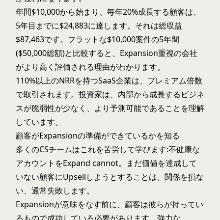
年間$10,000から始まり、毎年20%成長する顧客は、
5年目までに$24,883に達します。それは総収益
$87,463です。フラットな$10,000案件の5年間
($50,000総額)と比較すると、Expansion重視の会社
がより高く評価される理由がわかります。
110%以上のNRRを持つSaaS企業は、プレミアム倍数
で取引されます。投資家は、内部から成長するビジネ
スが脆弱性が少なく、より予測可能であることを理解
しています。
顧客がExpansionの準備ができているかを知る
多くのCSチームはこれを苦労して学びます:不健康な
アカウントをExpand cannot。まだ価値を達成して
いない顧客にUpsellしようとすることは、関係を損な
い、通常失敗します。
Expansionが意味をなす前に、顧客は彼らが持ってい
るもので成功している必要があります。強力な