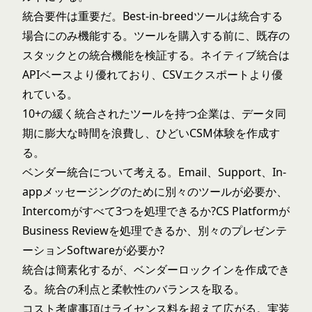
統合要件は重要だ。Best-in-breedツールは統合する
場合にのみ機能する。ツールを購入する前に、既存の
スタックとの統合機能を検証する。ネイティブ統合は
APIベースより優れており、CSVエクスポートより優
れている。
10+の緩く統合されたツールを持つ企業は、データ同
期に膨大な時間を浪費し、ひどいCSM体験を作成す
る。
ベンダー統合について考える。Email、Support、In-
appメッセージングのために別々のツールが必要か、
Intercomがすべて3つを処理できるか?CS Platformが
Business Reviewを処理できるか、別々のプレゼンテ
ーションSoftwareが必要か?
統合は簡素化するが、ベンダーロックインを作成でき
る。統合の利点と柔軟性のバランスを取る。
コスト考慮事項はライセンス料を超えて広がる。実装