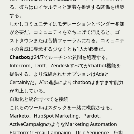
る。彼らはロイヤルティと定着を推進する関係を構築
する。
しかしコミュニティはモデレーションとベンダー参加
が必要だ。コミュニティを立ち上げて消えると、ゴー
ストタウンまたは苦情フォーラムになる。コミュニテ
ィの育成に専念する少なくとも1人が必要だ。
Chatbot
は24/7でルーチンの質問を処理する。
Intercom、Drift、Zendeskすべてがchatbot機能を
提供する。より洗練されたオプションはAdaと
Certainlyだ。AIの進歩によりchatbotはますます能力
が向上している。
自動化と統合:すべてを接続
これらのツールはスタックを一緒に機能させる。
Marketo、HubSpot Marketing、Pardot、
ActiveCampaignのようなMarketing Automation
PlatformはEmail Campaign、Drip Sequence、行動