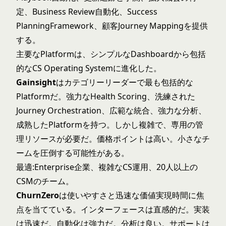
定、Business Review自動化、Success
PlanningFramework、顧客Journey Mappingを提供
する。
主要なPlatformは、シンプルなDashboardから包括
的なCS Operating Systemに進化した。
Gainsight
はカテゴリーリーダーで最も包括的な
Platformだ。強力なHealth Scoring、洗練された
Journey Orchestration、広範な統合、強力な分析、
成熟したPlatformを持つ。しかし複雑で、専用の管
理リソースが必要だ。価格ポイントは高い。小さなチ
ームを圧倒する可能性がある。
最適:Enterprise企業、複雑なCS運用、20人以上の
CSMのチーム。
ChurnZero
は使いやすさと迅速な価値実現時間に焦
点を当てている。インターフェースは直感的だ。実装
は迅速だ。自動化は強力だ。分析は良い。サポートは