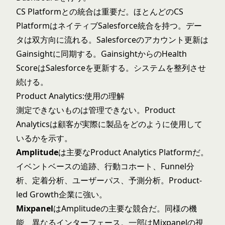
CS Platformとの統合は重要だ。ほとんどのCS
PlatformはネイティブSalesforce統合を持つ。デー
タは双方向に流れる。Salesforceのアカウント更新は
Gainsightに同期する。GainsightからのHealth
ScoreはSalesforceを更新する。システムを整列させ
続ける。
Product Analytics:使用の理解
測定できないものは管理できない。Product
Analyticsは顧客が実際に製品をどのように使用して
いるかを示す。
Amplitude
は主要なProduct Analytics Platformだ。
イベントベースの追跡、行動コホート、Funnel分
析、定着分析、ユーザーパス、予測分析。Product-
led Growth企業に強い。
Mixpanel
はAmplitudeの主要な競合だ。同様の機
能、異なるインターフェース。一部はMixpanelの視