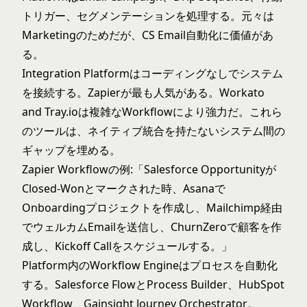
トリガー、セグメンテーションを処理する。元々は
Marketingのためだが、CS Email自動化に価値があ
る。
Integration Platformはコーディングなしでシステム
を接続する。Zapierが最も人気がある。Workato
and Tray.ioは複雑なWorkflowにより強力だ。これら
のツールは、ネイティブ統合を持たないシステム間の
ギャップを埋める。
Zapier Workflowの例:「Salesforce Opportunityが
Closed-Wonとマークされた時、Asanaで
Onboardingプロジェクトを作成し、Mailchimp経由
でウェルカムEmailを送信し、ChurnZeroで顧客を作
成し、Kickoff Callをスケジュールする。」
Platform内のWorkflow Engineはプロセスを自動化
する。Salesforce FlowとProcess Builder、HubSpot
Workflow、Gainsight Journey Orchestrator。