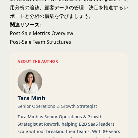
用分析
の追跡、
顧客データ
の管理、決定を推進する
レ
ポートと分析
の構築を学びましょう。
関連リソース:
Post-Sale Metrics Overview
Post-Sale Team Structures
ABOUT THE AUTHOR
Tara Minh
Senior Operations & Growth Strategist
Tara Minh is Senior Operations & Growth
Strategist at Rework, helping B2B SaaS leaders
scale without breaking their teams. With 8+ years