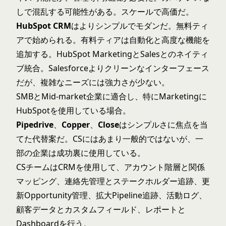
しで混乱する可能性がある。スケールで高価だ。
HubSpot CRM
はよりシンプルでモダンだ。無料ティ
アで始められる。有料ティアは自動化と高度な機能を
追加する。HubSpot MarketingとSalesとのネイティ
ブ統合。Salesforceよりクリーンなインターフェース
だが、複雑なニーズには強力さが少ない。
SMBとMid-market企業に適合し、特にMarketingに
HubSpotを使用している場合。
Pipedrive
、
Copper
、
Close
はシンプルさに焦点を当
てた代替案だ。CSにはあまり一般的ではないが、一
部の企業は成功裏に使用している。
CSチームはCRMを使用して、アカウント階層と関係
マッピング、連絡先管理とステークホルダー追跡、更
新Opportunity管理、拡大Pipeline追跡、活動ログ、
顧客データとカスタムフィールド、レポートと
Dashboardを行う。