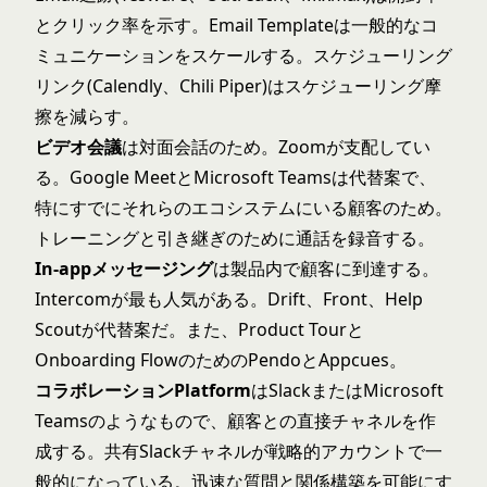
とクリック率を示す。Email Templateは一般的なコ
ミュニケーションをスケールする。スケジューリング
リンク(Calendly、Chili Piper)はスケジューリング摩
擦を減らす。
ビデオ会議
は対面会話のため。Zoomが支配してい
る。Google MeetとMicrosoft Teamsは代替案で、
特にすでにそれらのエコシステムにいる顧客のため。
トレーニングと引き継ぎのために通話を録音する。
In-appメッセージング
は製品内で顧客に到達する。
Intercomが最も人気がある。Drift、Front、Help
Scoutが代替案だ。また、Product Tourと
Onboarding FlowのためのPendoとAppcues。
コラボレーションPlatform
はSlackまたはMicrosoft
Teamsのようなもので、顧客との直接チャネルを作
成する。共有Slackチャネルが戦略的アカウントで一
般的になっている。迅速な質問と関係構築を可能にす