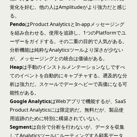
覚化を好む。他の人はAmplitudeがより強力だと感じ
る。
Pendo
はProduct AnalyticsとIn-appメッセージング
を組み合わせる。使用を追跡し、1つのPlatformでユ
ーザーをガイドする。その二重の目的で人気がある。
分析機能は純粋なAnalyticsツールより深さが少ない
が、メッセージングとの統合は価値がある。
Heap
は手動のインストルメンテーションなしですべ
てのイベントを自動的にキャプチャする。遡及的な分
析は強力だ。スケールでデータヘビーで高価になる可
能性がある。
Google Analytics
はWebアプリで機能するが、SaaS
Product Analyticsには限定的だ。無料だが、製品使
用追跡のために特別に構築されていない。
Segment
は自分で分析を行わないが、データを収集
してAnalyticsツールにルーティングする顧客データ