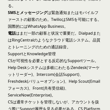
る。
SMSとメッセージング
は緊急通知またはモバイルフ
ァーストの顧客のため。TwilioはSMSを可能にする。
国際的にはWhatsApp Business。
電話
はまだ一部の顧客と状況で重要だ。Dialpadまた
はRingCentralのようなクラウド電話システム。品質
とトレーニングのための通話録音。
SupportとKnowledge管理
CSが可視性を必要とする反応的なSupportツール。
Help Deskシステムは多岐にわたる:Zendesk(マーケ
ットリーダー)、Intercom(会話Support)、
Freshdesk(バリューオプション)、Help Scout(Email
フォーカス)、Front(共有受信箱)、
ServiceNow(Enterprise)。
CSは通常チケットを管理しないが、アカウントを扱
う際にSupport履歴を見る必要がある。CS Platform