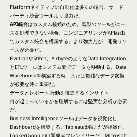
Platformネイティブの自動化は多くの場合、サード
パーティ統合ツールより強力だ。
API統合
はカスタム接続のため。既製のツールがニー
ズを処理できない場合、エンジニアリングがAPI経由
でカスタム統合を構築する。より強力だが、開発リソ
ースが必要だ。
FivetranやStitch、AirbyteのようなData Integration
とETLツールはシステム間でデータを移動する。Data
Warehouseを構築する時、または複雑なデータ変換
が必要な時に重要だ。
データとレポート:行動を推進するインサイト
何が起こっているかを理解するには堅実な分析が必要
だ。
Business Intelligenceツールはデータを視覚化し
Dashboardを構築する。Tableauは強力だが複雑だ。
Looker(Google)は開発者フレンドリーだ。Microsoft