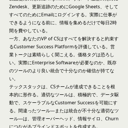
Zendesk、更新追跡のためにGoogle Sheets、そして
すべてのためにEmailにログインする。実際に仕事が
できるようになる前に、情報を集めるだけで毎日2時
間を費やしている。
一方、あなたのVP of CSはすべてを解決すると約束す
るCustomer Success Platformを評価している。営
業トークは素晴らしく聞こえる。価格タグは恐ろし
い。実際にEnterprise Softwareが必要なのか、既存
のツールのより良い統合で十分なのか確信が持てな
い。
テックスタックは、CSチームが達成できることを根
本的に形作る。適切なツールは、積極的で、データ駆
動で、スケーラブルなCustomer Successを可能にす
る。間違ったツール—または統合が不十分な適切なツ
ール—は、管理オーバーヘッド、情報サイロ、Churn
につながるブラインドスポットを作成する。