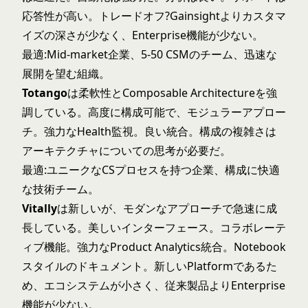
応答性が高い。トレードオフ?Gainsightよりカスタマ
イズの深さが少なく、Enterprise機能が少ない。
最適:Mid-market企業、5-50 CSMのチーム、迅速な
展開を望む組織。
Totango
は柔軟性とComposable Architectureを強
調している。高度に構成可能で、モジュラーアプロー
チ。強力なHealth監視。良い統合。構成の複雑さは
アーキテクチャについての思考が必要だ。
最適:ユニークなCSプロセスを持つ企業、構成に快適
な技術チーム。
Vitally
は新しいが、モダンなアプローチで急速に成
長している。美しいインターフェース。コラボレーテ
ィブ機能。強力なProduct Analytics統合。Notebook
スタイルのドキュメント。新しいPlatformであるた
め、エコシステムが小さく、従来製品よりEnterprise
機能が少ない。