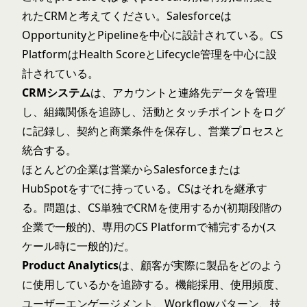
れたCRMと考えてください。Salesforceは
OpportunityとPipelineを中心に設計されている。CS
PlatformはHealth ScoreとLifecycle管理を中心に設
計されている。
CRMシステム
は、アカウントと連絡先データを管理
し、組織関係を追跡し、活動とタッチポイントをログ
に記録し、契約と商業条件を保存し、営業プロセスと
統合する。
ほとんどの企業は営業からSalesforceまたは
HubSpotをすでに持っている。CSはそれを継承す
る。問題は、CS単独でCRMを使用するか(初期段階の
企業で一般的)、専用のCS Platformで補完するか(ス
ケール時に一般的)だ。
Product Analytics
は、顧客が実際に製品をどのよう
に使用しているかを追跡する。機能採用、使用頻度、
ユーザーエンゲージメント、Workflowパターン、技