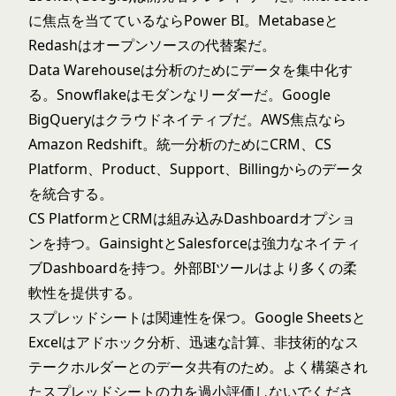
に焦点を当てているならPower BI。Metabaseと
Redashはオープンソースの代替案だ。
Data Warehouseは分析のためにデータを集中化す
る。Snowflakeはモダンなリーダーだ。Google
BigQueryはクラウドネイティブだ。AWS焦点なら
Amazon Redshift。統一分析のためにCRM、CS
Platform、Product、Support、Billingからのデータ
を統合する。
CS PlatformとCRMは組み込みDashboardオプショ
ンを持つ。GainsightとSalesforceは強力なネイティ
ブDashboardを持つ。外部BIツールはより多くの柔
軟性を提供する。
スプレッドシートは関連性を保つ。Google Sheetsと
Excelはアドホック分析、迅速な計算、非技術的なス
テークホルダーとのデータ共有のため。よく構築され
たスプレッドシートの力を過小評価しないでくださ