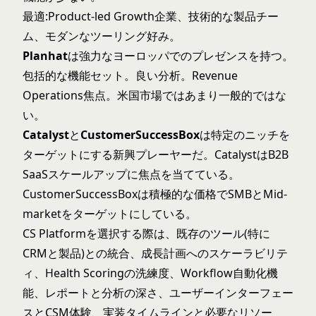
最適:Product-led Growth企業、技術的な製品チー
ム、モダンなツーリング好み。
Planhat
は強力なヨーロッパでのプレゼンスを持つ。
包括的な機能セット。良い分析。Revenue
Operations焦点。米国市場ではあまり一般的ではな
い。
Catalyst
と
CustomerSuccessBox
は特定のニッチを
ターゲットにする新興プレーヤーだ。CatalystはB2B
SaaSスケールアップに焦点を当てている。
CustomerSuccessBoxは積極的な価格でSMBとMid-
marketをターゲットにしている。
CS Platformを選択する際は、既存のツール(特に
CRMと製品)との統合、成長計画へのスケーラビリテ
ィ、Health Scoringの洗練度、Workflow自動化機
能、レポートと分析の深さ、ユーザーインターフェー
スとCSM体験、実装タイムラインと必要なリソー