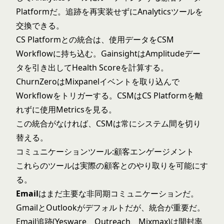
Platformだ。追跡を再実装せずにAnalyticsツールを
交換できる。
CS Platformとの統合は、使用データをCSM
Workflowに持ち込む。GainsightはAmplitudeデー
タを引き出してHealth Scoreを計算する。
ChurnZeroはMixpanelイベントを取り込んで
Workflowをトリガーする。CSMはCS Platformを離
れずに使用Metricsを見る。
この統合がなければ、CSMは常にシステム間を切り
替える。
コミュニケーションツール:顧客エンゲージメント
これらのツールは実際の顧客とのやり取りを可能にす
る。
Email
はまだ主要な非同期コミュニケーションだ。
GmailとOutlookがデフォルトだが、統合が重要だ。
Email追跡(Yesware、Outreach、Mixmax)は開封率