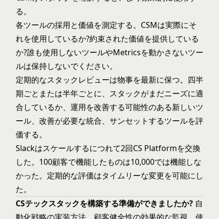
る。
各ツールの採用と価値を測定する。CSMは実際にそ
れを使用しているか?約束された価値を提供している
か?誰も使用しないツールやMetricsを動かさないツー
ルは保持しないでください。
定期的なスタックレビューは物事を最新に保つ。四半
期ごとまたは半年ごとに、スタックがまだニーズに適
合しているか、運用を改善する可能性のある新しいツ
ール、改善が必要な統合、サンセットするツールを評
価する。
Slackはスケールするにつれて2回CS Platformを交換
した。100顧客で機能したものは10,000では機能しな
かった。定期的な評価はタイムリーな変更を可能にし
た。
CSテックスタックを構築する準備ができましたか?
自
動化戦略
の実装方法、
顧客健全性
の効果的な監視、
使