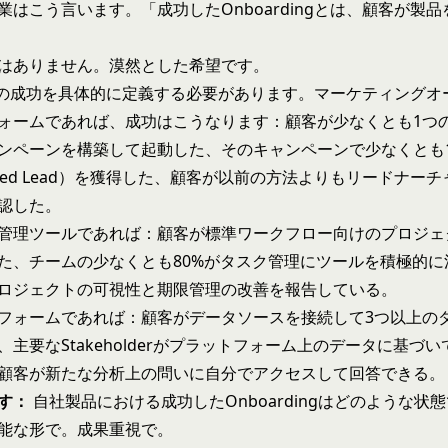
業はこう言います。「成功したOnboardingとは、顧客が製
はありません。漠然とした希望です。
dingの成功を具体的に定義する必要があります。マーケティング
ォームであれば、成功はこうなります：顧客が少なくとも1つ
ンペーンを構築して起動した、そのキャンペーンで少なくとも
ified Lead）を獲得した、顧客が以前の方法よりもリードナー
認した。
管理ツールであれば：顧客が標準ワークフロー向けのプロジェ
た、チームの少なくとも80%がタスク管理にツールを積極的に
ロジェクトの可視性と期限管理の改善を報告している。
フォームであれば：顧客がデータソースを接続して3つ以上の
、主要なStakeholderがプラットフォーム上のデータに基づ
顧客が新たな分析上の問いに自分でアクセスして回答できる。
す：
自社製品における成功したOnboardingはどのような状
能な形で。成果重視で。