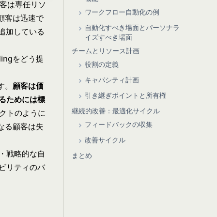
顧客は専任リソ
ワークフロー自動化の例
ト顧客は迅速で
自動化すべき場面とパーソナラ
を追加している
イズすべき場面
チームとリソース計画
ingをどう提
役割の定義
キャパシティ計画
す。
顧客は価
引き継ぎポイントと所有権
るためには標
継続的改善：最適化サイクル
ェクトのように
フィードバックの収集
異なる顧客は失
改善サイクル
・戦略的な自
まとめ
ビリティのバ