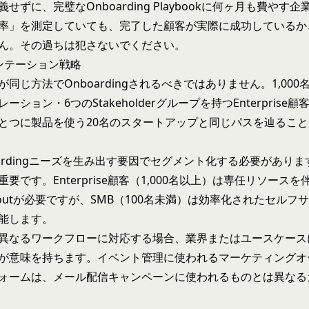
せずに、完璧なOnboarding Playbookに何ヶ月も費やす
率」を測定していても、完了した顧客が実際に成功しているか
ん。その過ちは犯さないでください。
ンテーション戦略
同じ方法でOnboardingされるべきではありません。1,00
ーション・6つのStakeholderグループを持つEnterprise
とつに製品を使う20名のスタートアップと同じパスを辿るこ
oardingニーズを生み出す要因でセグメント化する必要があり
要です。Enterprise顧客（1,000名以上）は専任リソース
loutが必要ですが、SMB（100名未満）は効率化されたセルフ
能します。
異なるワークフローに対応する場合、業界またはユースケース
が意味を持ちます。イベント管理に使われるマーケティングオ
ォームは、メール配信キャンペーンに使われるものとは異なる