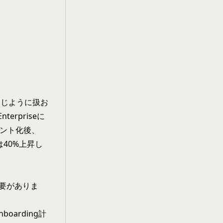
同じように扱お
erpriseに
メント化後、
率は40%上昇し
要がありま
oarding計