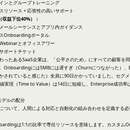
インとグループトレーニング
スリソース + 応答性の高いサポート
SMB（収益下位40%）：
メールシーケンスとアプリ内ガイダンス
Onboardingポータル
ebinarとオフィスアワー
サポートチケット
わったあるSaaS企業は、「公平さのため」にすべての顧客を
nboardingにはSMBには遅すぎ（Churnにつながった）、Ent
かされていると感じた）全員に90日かかっていました。セグ
実現（Time to Value）は14日に短縮し、Enterprise成功
モデルの配分
について、人間による対応と自動化の組み合わせを定義する必
oardingは1:1の比率で専任リソースを意味します。カスタムOnb