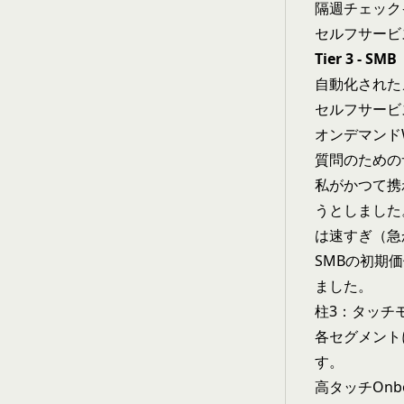
隔週チェック
セルフサービ
Tier 3 - 
自動化された
セルフサービス
オンデマンドW
質問のための
私がかつて携
うとしました。O
は速すぎ（急
SMBの初期価値
ました。
柱3：タッチ
各セグメント
す。
高タッチOnb