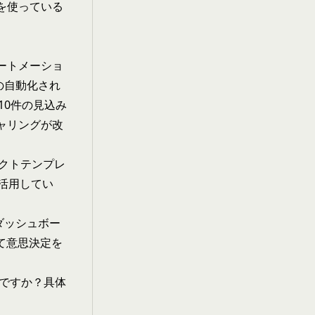
品を使っている
オートメーショ
の自動化され
10件の見込み
チャリングが改
クトテンプレ
活用してい
ダッシュボー
いて意思決定を
態ですか？具体