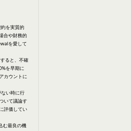
契約を実質的
場合や財務的
walを愛して
除すると、不確
0%を早期に
アカウントに
がない時に行
ついて議論す
時に評価してい
い込む最良の機