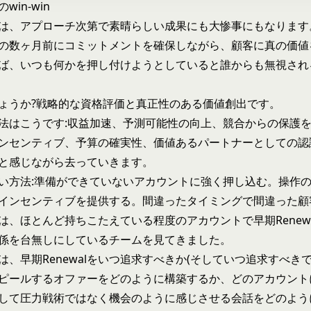
のwin-win
walは、アプローチ次第で素晴らしい成果にも大惨事にもなりま
の数ヶ月前にコミットメントを確保しながら、顧客に真の価値
ば、いつも何かを押し付けようとしていると誰からも無視され
ょうか?戦略的な資格評価と真正性のある価値創出です。
法はこうです:収益加速、予測可能性の向上、競合からの保護
ンセンティブ、予算の確実性、価値あるパートナーとしての認
と感じながら去っていきます。
い方法:準備ができていないアカウントに強く押し込む。操作
インセンティブを提供する。間違ったタイミングで間違った顧
は、ほとんど持ちこたえている程度のアカウントで早期Renew
係を台無しにしているチームを見てきました。
は、早期Renewalをいつ追求すべきか(そしていつ追求すべき
ピールするオファーをどのように構築するか、どのアカウント
して圧力戦術ではなく機会のように感じさせる会話をどのよう