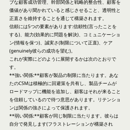
ブな顧客成功管理、幹部関係と戦略的整合性、顧客を
価値があり聞かれていると感じさせること、透明性と
正直さを維持することを通じて構築されます。
信頼には5つの要素があります:信頼性(言ったことを
する)、能力(効果的に問題を解決)、コミュニケーショ
ン(情報を保つ)、誠実さ(制限について正直)、ケア
(genuinely彼らの成功を望む)。
これが実際にどのように展開するかは次のとおりで
す。
**強い関係:**顧客が製品の制限に当たります。あな
たのCSMは積極的に回避策を共有し、製品チームが
ロードマップに機能を追加し、顧客はそれが来ること
を信頼しているので待つ意思があります。リテンショ
ンは関係の強さによって保護されます。
**弱い関係:**顧客が同じ制限に当たります。彼らは
自分で発見します(フラストレーションが構築され