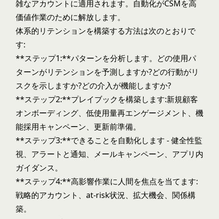
雑なアカウントに適用されます。自動化がCSMを高
価値作業のために解放します。
体系的リテンションを構築する方法は次のとおりで
す:
**ステップ1:**パターンを分析します。どの使用パ
ターンがリテンションを予測しますか?どの行動がリ
スクを示しますか?どの介入が機能しますか?
**ステップ2:**プレイブックを構築します:新規顧客
オンボーディング、低使用量再エンゲージメント、機
能採用キャンペーン、更新前準備。
**ステップ3:**できることを自動化します - 健全性監
視、アラートと通知、メールキャンペーン、アプリ内
ガイダンス。
**ステップ4:**高影響作業に人間を焦点を当てます:
戦略的アカウント、at-risk状況、拡大機会、関係構
築。