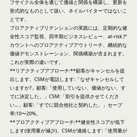
フサイクル全体を通じて価値と関係を構築し、更新を
形式的なものとして扱い、ネイルバイターではないこ
とです。
プロアクティブリテンションの実践には、定期的な健
全性スコア監視、四半期ビジネスレビュー、at-riskア
カウントへのプロアクティブアウトリーチ、継続的な
価値デモンストレーション、関係構築が含まれます。
これが実際の違いです。
**リアクティブアプローチ:**顧客がキャンセルを提
出します。CSMが電話します:「なぜキャンセルして
いますか?」顧客:「使用していない、価値がない、す
でに決定した。」CSM:「割引を提供させてくださ
い...」顧客:「すでに競合他社と契約した。」セーブ
率:10〜20%。
**プロアクティブアプローチ:**健全性スコアが低下
します(使用量が減少)。CSMが連絡します:「使用量が