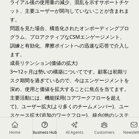
ライアル後の使用量の減少、混乱を示すサポートチケ
ット、主要ユーザーが関与していないことが含まれま
す。
問題を見た場合、構造化されたオンボーディングプロ
グラム、プロアクティブなCSMエンゲージメント、
訓練と有効化、摩擦ポイントへの迅速な応答で介入し
ます。
成長リテンション(価値の拡大)
3〜12ヶ月は勢いの構築についてです。顧客は初期リ
スク期間を過ぎているので、今はエンゲージメントを
深め、使用と価値を拡大することに焦点を当てます。
主要活動には、機能採用(コアワークフローを超え
て)、ユーザー拡大(より多くのチームメンバー)、ユー
スケース拡大(追加のワークフロー)、統合(他のシステ
ムへの接続)が含まれます。
高度な機能教育、ベストプラクティス共有、ビジネス
Home
Business Hub
AI Agents
Customers
Newslet