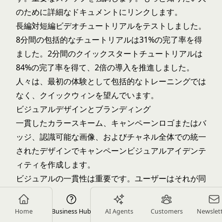
のために詳細なドキュメントにリンクします。
長編対短編ビデオチュートリアルをテストしました。
8分間の包括的なチュートリアルは31%の完了率を得
ました。2分間のクイックスタートチュートリアルは
84%の完了率を得て、2倍の導入を推進しました。
人々は、最初の体験として包括的なトレーニングでは
なく、クイックウィンを望んでいます。
ビジュアルデザインとブランディング
一貫したカラースキーム、キャンペーンロゴまたはバ
ッジ、認識可能な画像、およびチャネル全体での統一
されたデザインでキャンペーンビジュアルアイデンテ
ィティを作成します。
ビジュアルの一貫性は重要です。ユーザーはそれが同
じキャンペーンであることを認識し、それが親しみや
すさと信頼を構築し、プロフェッショナルで意図的に
Home
Business Hub
AI Agents
Customers
Newslet
見えるからです。すべてのキャンペーン資料で機能ア