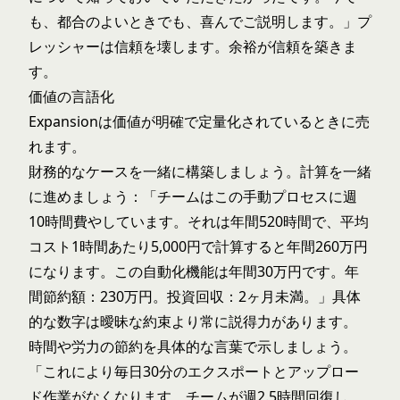
も、都合のよいときでも、喜んでご説明します。」プ
レッシャーは信頼を壊します。余裕が信頼を築きま
す。
価値の言語化
Expansionは価値が明確で定量化されているときに売
れます。
財務的なケースを一緒に構築しましょう。計算を一緒
に進めましょう：「チームはこの手動プロセスに週
10時間費やしています。それは年間520時間で、平均
コスト1時間あたり5,000円で計算すると年間260万円
になります。この自動化機能は年間30万円です。年
間節約額：230万円。投資回収：2ヶ月未満。」具体
的な数字は曖昧な約束より常に説得力があります。
時間や労力の節約を具体的な言葉で示しましょう。
「これにより毎日30分のエクスポートとアップロー
ド作業がなくなります。チームが週2.5時間回復し、