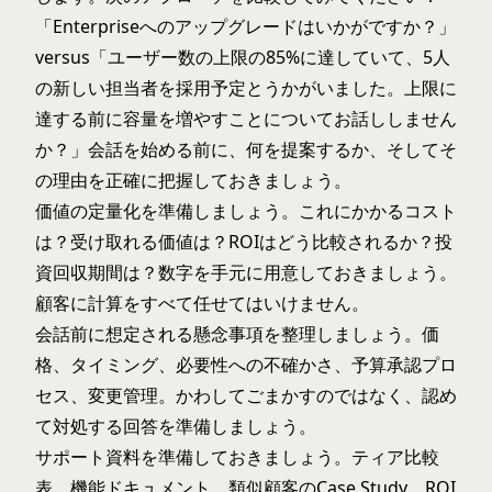
「Enterpriseへのアップグレードはいかがですか？」
versus「ユーザー数の上限の85%に達していて、5人
の新しい担当者を採用予定とうかがいました。上限に
達する前に容量を増やすことについてお話ししません
か？」会話を始める前に、何を提案するか、そしてそ
の理由を正確に把握しておきましょう。
価値の定量化を準備しましょう。これにかかるコスト
は？受け取れる価値は？ROIはどう比較されるか？投
資回収期間は？数字を手元に用意しておきましょう。
顧客に計算をすべて任せてはいけません。
会話前に想定される懸念事項を整理しましょう。価
格、タイミング、必要性への不確かさ、予算承認プロ
セス、変更管理。かわしてごまかすのではなく、認め
て対処する回答を準備しましょう。
サポート資料を準備しておきましょう。ティア比較
表、機能ドキュメント、類似顧客のCase Study、ROI