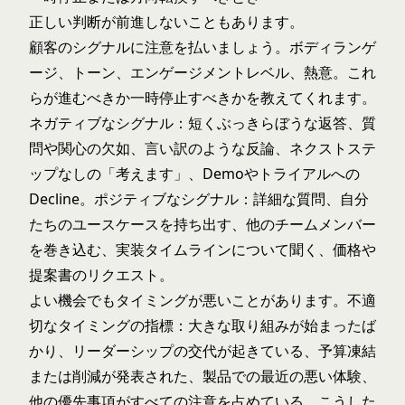
正しい判断が前進しないこともあります。
顧客のシグナルに注意を払いましょう。ボディランゲ
ージ、トーン、エンゲージメントレベル、熱意。これ
らが進むべきか一時停止すべきかを教えてくれます。
ネガティブなシグナル：短くぶっきらぼうな返答、質
問や関心の欠如、言い訳のような反論、ネクストステ
ップなしの「考えます」、Demoやトライアルへの
Decline。ポジティブなシグナル：詳細な質問、自分
たちのユースケースを持ち出す、他のチームメンバー
を巻き込む、実装タイムラインについて聞く、価格や
提案書のリクエスト。
よい機会でもタイミングが悪いことがあります。不適
切なタイミングの指標：大きな取り組みが始まったば
かり、リーダーシップの交代が起きている、予算凍結
または削減が発表された、製品での最近の悪い体験、
他の優先事項がすべての注意を占めている。こうした