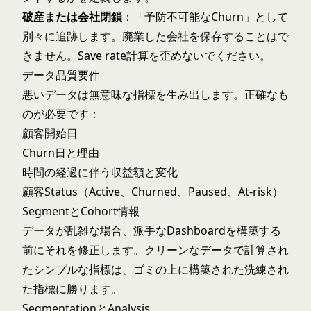
破産または会社閉鎖
：「予防不可能なChurn」として
別々に追跡します。廃業した会社を保存することはで
きません。Save rate計算を歪めないでください。
データ品質要件
悪いデータは無意味な指標を生み出します。正確なも
のが必要です：
顧客開始日
Churn日と理由
時間の経過に伴う収益額と変化
顧客Status（Active、Churned、Paused、At-risk）
SegmentとCohort情報
データが乱雑な場合、派手なDashboardを構築する
前にそれを修正します。クリーンなデータで計算され
たシンプルな指標は、ゴミの上に構築された洗練され
た指標に勝ります。
SegmentationとAnalysis