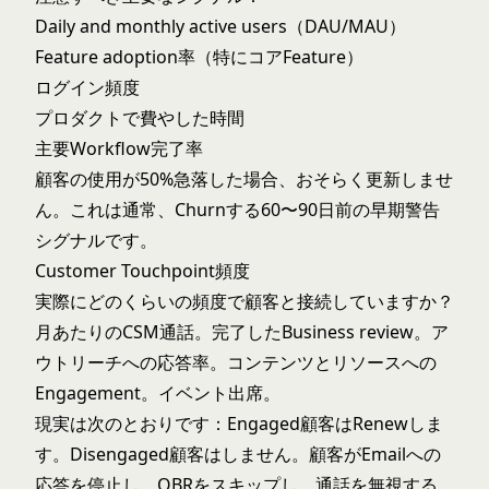
Daily and monthly active users（DAU/MAU）
Feature adoption率（特にコアFeature）
ログイン頻度
プロダクトで費やした時間
主要Workflow完了率
顧客の使用が50%急落した場合、おそらく更新しませ
ん。これは通常、Churnする60〜90日前の早期警告
シグナルです。
Customer Touchpoint頻度
実際にどのくらいの頻度で顧客と接続していますか？
月あたりのCSM通話。完了したBusiness review。ア
ウトリーチへの応答率。コンテンツとリソースへの
Engagement。イベント出席。
現実は次のとおりです：Engaged顧客はRenewしま
す。Disengaged顧客はしません。顧客がEmailへの
応答を停止し、QBRをスキップし、通話を無視する