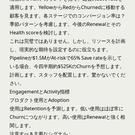
適用します。YellowからRedからChurnedに移動する
顧客を見ます。各ステージでのコンバージョン率は？
季節パターンを考慮します。今後のRenewalとその
Health scoreを検討します。
これは完璧ではありません。しかし、リソースを計画
し、現実的な期待を設定するのに役立ちます。
Pipelineが$1.5MがAt-riskで65% Save rateを示して
いる場合、今四半期約$525KのChurnを予想します。
計画します。スタッフを配置します。驚かないでくだ
さい。
EngagementとActivity指標
プロダクト使用とAdoption
使用はRetentionを予測します。低い使用はほぼ常に
Churnにつながります。高い使用はRenewalと強く相
関します。
注意すべき主要なシグナル：