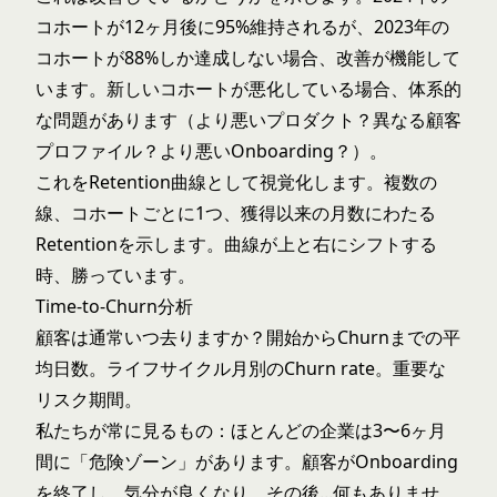
コホートが12ヶ月後に95%維持されるが、2023年の
コホートが88%しか達成しない場合、改善が機能して
います。新しいコホートが悪化している場合、体系的
な問題があります（より悪いプロダクト？異なる顧客
プロファイル？より悪いOnboarding？）。
これをRetention曲線として視覚化します。複数の
線、コホートごとに1つ、獲得以来の月数にわたる
Retentionを示します。曲線が上と右にシフトする
時、勝っています。
Time-to-Churn分析
顧客は通常いつ去りますか？開始からChurnまでの平
均日数。ライフサイクル月別のChurn rate。重要な
リスク期間。
私たちが常に見るもの：ほとんどの企業は3〜6ヶ月
間に「危険ゾーン」があります。顧客がOnboarding
を終了し、気分が良くなり、その後...何もありませ