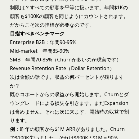
制限は？すべての顧客を平等に扱います。年間$1Kの
顧客も$100Kの顧客も同じようにカウントされます。
だからこそ次の指標が必要なのです。
目指すべきベンチマーク
：
Enterprise B2B：年間90-95%
Mid-market：年間85-90%
SMB：年間70-85%（Churnが多いのが現実です）
Revenue Retention Rate（Dollar Retention）
次は金額の話です。収益の何パーセントが残ります
か？
既存コホートからの収益から開始します。Churnとダ
ウングレードによる損失を引きます。まだExpansion
は含めません。それは次に来ます。開始時の収益で割
ります。
例
：昨年の顧客から$1M ARRがありました。Churn
で$100K失いました。それは$900K / $1M = 90%