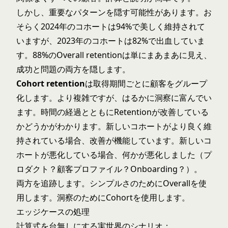
しかし、重要なパターンを隠す可能性があります。お
そらく2024年のコホートは94%で美しく維持されて
いますが、2023年のコホートは82%で出血していま
す。88%のOverall retentionは単にまあまあに見え、
成功と問題の両方を隠します。
Cohort retention
は取得期間ごとに顧客をグループ
化します。より複雑ですが、はるかに洞察に富んでい
ます。時間の経過とともにRetentionが改善している
かどうかがわかります。新しいコホートがより良く維
持されている場合、改善が機能しています。新しいコ
ホートが悪化している場合、何かが悪化しました（プ
ロダクト？顧客プロファイル？Onboarding？）。
両方を追跡します。シンプルさのためにOverallを使
用します。洞察のためにCohortを使用します。
エッジケースの処理
計算式を台無しにする実世界のシナリオ：