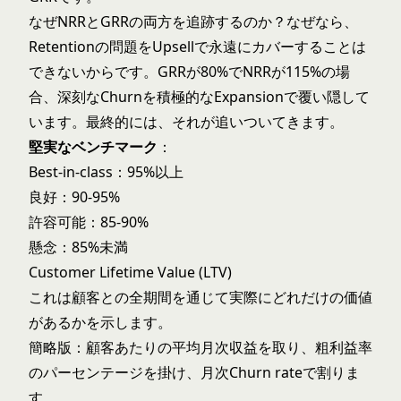
なぜNRRとGRRの両方を追跡するのか？なぜなら、
Retentionの問題をUpsellで永遠にカバーすることは
できないからです。GRRが80%でNRRが115%の場
合、深刻なChurnを積極的なExpansionで覆い隠して
います。最終的には、それが追いついてきます。
堅実なベンチマーク
：
Best-in-class：95%以上
良好：90-95%
許容可能：85-90%
懸念：85%未満
Customer Lifetime Value (LTV)
これは顧客との全期間を通じて実際にどれだけの価値
があるかを示します。
簡略版：顧客あたりの平均月次収益を取り、粗利益率
のパーセンテージを掛け、月次Churn rateで割りま
す。