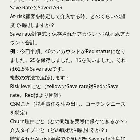
Save RateとSaved ARR
At-risk顧客を特定して介入する時、どのくらいの頻
度で機能しますか？
Save rate計算式：保存されたアカウント÷At-riskアカ
ウント合計。
例
：今四半期、40のアカウントがRed statusになり
ました。25を保存しました。15を失いました。それ
は62.5% Save rateです。
複数の方法で追跡します：
Risk levelごと（YellowのSave rate対RedのSave
rate。Redはより困難）
CSMごと（説明責任を生み出し、コーチングニーズ
を特定）
Churn理由ごと（どの問題を実際に保存できるか？）
介入タイプごと（どの戦術が機能するか？）
特定されたAt-risk顧客での60-70% Save rateは良好