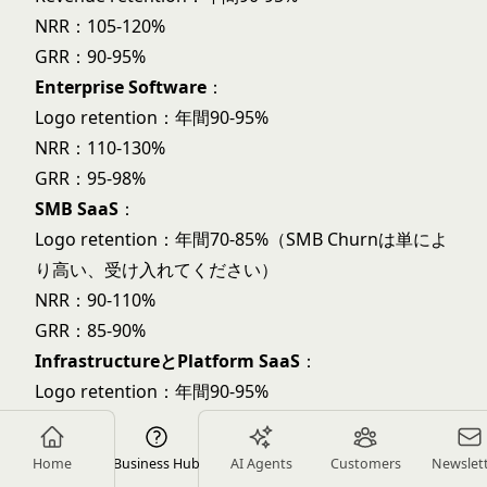
NRR：105-120%
GRR：90-95%
Enterprise Software
：
Logo retention：年間90-95%
NRR：110-130%
GRR：95-98%
SMB SaaS
：
Logo retention：年間70-85%（SMB Churnは単によ
り高い、受け入れてください）
NRR：90-110%
GRR：85-90%
InfrastructureとPlatform SaaS
：
Logo retention：年間90-95%
NRR：120-140%（ここではExpansionが巨大です）
GRR：95-98%
Home
Business Hub
AI Agents
Customers
Newslet
SaaS Retention標準