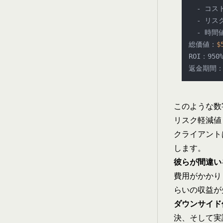
  - コ
  - リ
  - 時間
総価値：
$
ROI：950%
このような数
リスク軽減値
クライアント
します。
彼らが間違い
費用がかかり
らいの収益が
ダウンサイド
決、そして実