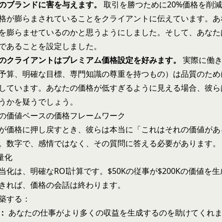
のブランドに害を与えます。
取引を勝つために20%価格を削
格が膨らまされていることをクライアントに伝えています。あ
を膨らませているのかと思うようにしました。そして、あなた
であることを設定しました。
のクライアントはプレミアム価格設定を好みます。
実際に働き
予算、明確な目標、専門知識の尊重を持つもの）は品質のため
しています。あなたの価格が低すぎるように見える場合、彼ら
うかを疑うでしょう。
の価値ベースの価格フレームワーク
が価格に押し戻すとき、彼らは本当に「これはそれの価値があ
。数字で、感情ではなく、その質問に答える必要があります。
量化
当化は、明確なROI計算です。$50Kの従事が$200Kの価値を
きれば、価格の会話は終わります。
築する：
：
あなたの仕事がより多くの収益を生成するのを助けてくれます