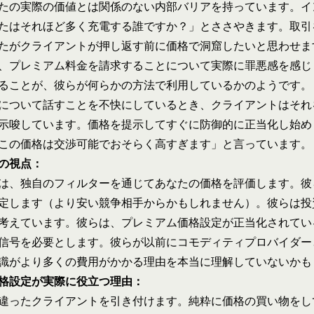
たの実際の価値とは関係のない内部バリアを持っています。イ
たはそれほど多く充電する誰ですか？」とささやきます。取引
たがクライアントが押し返す前に価格で洞窟したいと思わせま
、プレミアム料金を請求することについて実際に罪悪感を感じ
ることが、彼らが何らかの方法で利用しているかのようです。
について話すことを不快にしているとき、クライアントはそれ
示唆しています。価格を提示してすぐに防御的に正当化し始め
この価格は交渉可能でおそらく高すぎます」と言っています。
の視点：
は、独自のフィルターを通じてあなたの価格を評価します。彼
定します（より安い競争相手からかもしれません）。彼らは投
考えています。彼らは、プレミアム価格設定が正当化されてい
信号を必要とします。彼らが以前にコモディティプロバイダー
識がより多くの費用がかかる理由を本当に理解していないかも
格設定が実際に役立つ理由：
違ったクライアントを引き付けます。純粋に価格の買い物をし