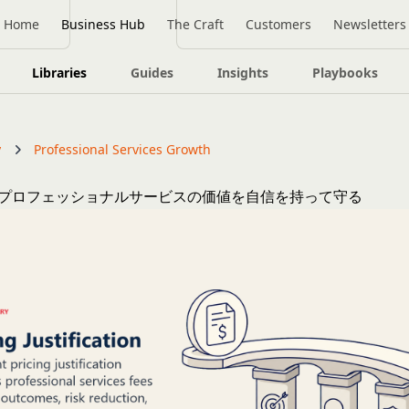
Home
Business Hub
The Craft
Customers
Newsletters
Libraries
Guides
Insights
Playbooks
y
Professional Services Growth
プロフェッショナルサービスの価値を自信を持って守る