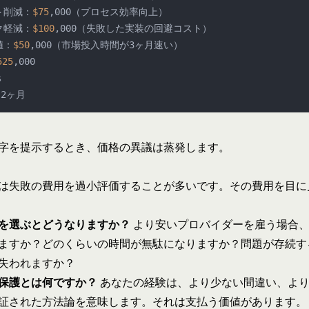
スト削減：
$75
,000（プロセス効率向上）

スク軽減：
$100
,000（失敗した実装の回避コスト）

値：
$50
,000（市場投入時間が3ヶ月速い）

525
,000



字を提示するとき、価格の異議は蒸発します。
は失敗の費用を過小評価することが多いです。その費用を目に
を選ぶとどうなりますか？
より安いプロバイダーを雇う場合
ますか？どのくらいの時間が無駄になりますか？問題が存続す
失われますか？
保護とは何ですか？
あなたの経験は、より少ない間違い、よ
証された方法論を意味します。それは支払う価値があります。