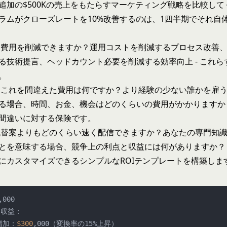
追加の$500Kの売上をもたらすマーケティング戦略を比較し
ラムがクローズレートを10%改善するのは、1四半期でそれ自
費用を削減できますか？運用コストを削減するプロセス改善
る技術提言、ヘッドカウント必要を削減する効率向上 - これら
。
これを間違えた費用は何ですか？より経験の少ない誰かを雇
る場合、時間、お金、機会はどのくらいの費用がかかりますか
間違いに対する保険です。
替案よりもどのくらい速く配信できますか？あなたの専門知識
とを意味する場合、競争上の利点と収益には何がありますか？
にカスタマイズできるシンプルなROIテンプレートを構築しま
,000

収益：

増加：
$300
,000（変換率の15%上昇）
