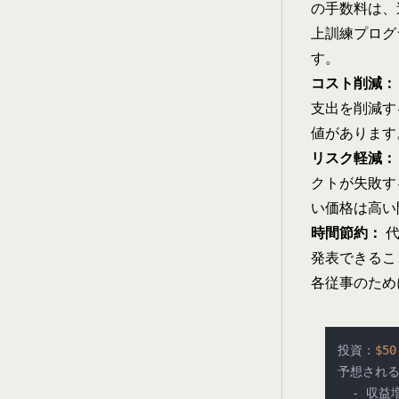
の手数料は、
上訓練プログ
す。
コスト削減：
支出を削減す
値があります
リスク軽減：
クトが失敗す
い価格は高い
時間節約：
代
発表できるこ
各従事のため
投資：
$50
予想される
  - 収益