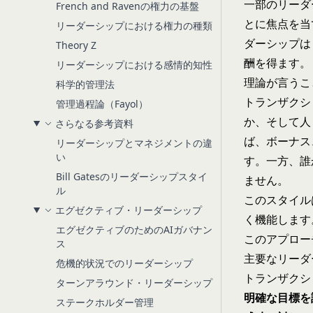
一部のリーダ
French and Ravenの権力の基盤
とに焦点を当
リーダーシップにおける権力の種類
ダーシップ
は
Theory Z
酬を得ます。
リーダーシップにおける感情的知性
理論が言うこ
科学的管理法
トランザクシ
管理過程論（Fayol）
か、そして人
さらなる参考資料
ば、ボーナス
リーダーシップとマネジメントの違
い
す。一方、誰
Bill Gatesのリーダーシップスタイ
ません。
ル
このスタイル
エグゼクティブ・リーダーシップ
く機能します
エグゼクティブのためのAIガバナン
このアプロー
ス
主要な
リーダ
危機的状況でのリーダーシップ
トランザクシ
ターンアラウンド・リーダーシップ
明確な目標を
ステークホルダー管理