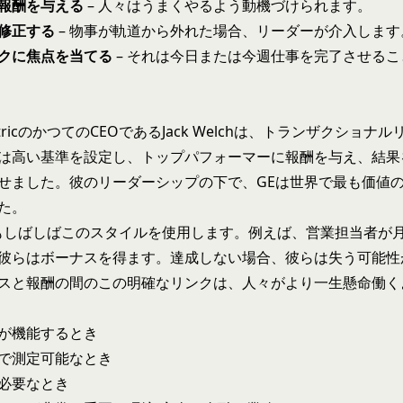
報酬を与える
– 人々はうまくやるよう動機づけられます。
修正する
– 物事が軌道から外れた場合、リーダーが介入します
クに焦点を当てる
– それは今日または今週仕事を完了させる
ElectricのかつてのCEOであるJack Welchは、トランザクショ
は高い基準を設定し、トップパフォーマーに報酬を与え、結果
せました。彼のリーダーシップの下で、GEは世界で最も価値
た。
ームもしばしばこのスタイルを使用します。例えば、営業担当者が
彼らはボーナスを得ます。達成しない場合、彼らは失う可能性
スと報酬の間のこの明確なリンクは、人々がより一生懸命働く
が機能するとき
で測定可能なとき
必要なとき