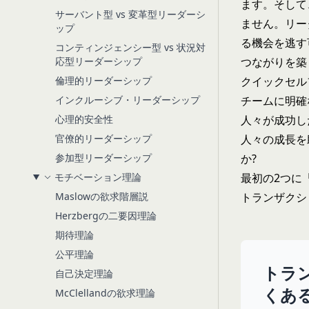
ます。そして
サーバント型 vs 変革型リーダーシ
ません。リー
ップ
る機会を逃す
コンティンジェンシー型 vs 状況対
応型リーダーシップ
つながりを築
倫理的リーダーシップ
クイックセル
インクルーシブ・リーダーシップ
チームに明確
心理的安全性
人々が成功し
官僚的リーダーシップ
人々の成長を
参加型リーダーシップ
か?
モチベーション理論
最初の2つに
Maslowの欲求階層説
トランザクシ
Herzbergの二要因理論
期待理論
公平理論
トラ
自己決定理論
くあ
McClellandの欲求理論