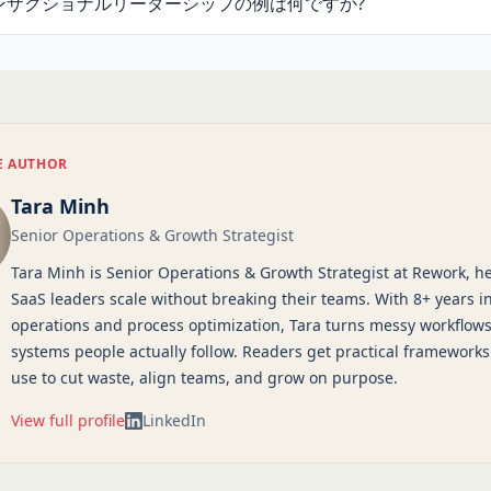
ンザクショナルリーダーシップの例は何ですか?
E AUTHOR
Tara Minh
Senior Operations & Growth Strategist
Tara Minh is Senior Operations & Growth Strategist at Rework, h
SaaS leaders scale without breaking their teams. With 8+ years i
operations and process optimization, Tara turns messy workflows
systems people actually follow. Readers get practical frameworks
use to cut waste, align teams, and grow on purpose.
View full profile
LinkedIn