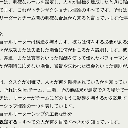
ーは、明確なルールを設定し、人々が目標を達成したときに報
てます。これがトランザクショナル理論のすべてです。それは
リーダーとチーム間の明確な合意から来ると言っています:仕
と
ョナルリーダーは構造を与えます。彼らは何をする必要がある
々が成功または失敗した場合に何が起こるかを説明します。彼
、昇進、または賞賛といった報酬を使って優れたパフォーマン
かが期待に応えない場合、警告や失われた機会といった罰則が
は、タスクが明確で、人々が何を期待されているかを知ってい
。それはSalesチーム、工場、その他結果が測定できる場所で
チは、リーダーがチームにどのように影響を与えるかを説明す
ーシップ理論
の一つを表しています。
ョナルリーダーシップの主要な部分
設定する
– すべての人が何を目指すべきかを知っています。