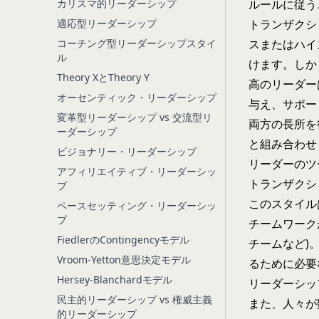
カリスマ的リーダーシップ
ルールに従う
適応型リーダーシップ
トランザクシ
コーチング型リーダーシップスタイ
スまたはハイ
ル
けます。しか
Theory XとTheory Y
高のリーダー
オーセンティック・リーダーシップ
与え、サポー
変革型リーダーシップ vs 交流型リ
両方の長所を
ーダーシップ
と組み合わせ
ビジョナリー・リーダーシップ
リーダーのツ
アフィリエイティブ・リーダーシッ
トランザクシ
プ
このスタイル
ペースセッティング・リーダーシッ
プ
チームワーク
FiedlerのContingencyモデル
チームなど)
Vroom-Yetton意思決定モデル
るために必要
Hersey-Blanchardモデル
リーダーシッ
民主的リーダーシップ vs 権威主義
また、人々が
的リーダーシップ