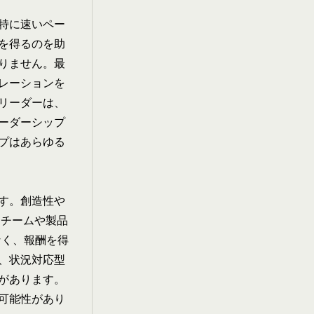
特に速いペー
を得るのを助
りません。最
レーションを
リーダーは、
ーダーシップ
プはあらゆる
す。創造性や
gチームや製品
なく、報酬を得
、
状況対応型
があります。
可能性があり