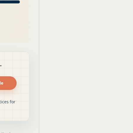
.
de
ices for