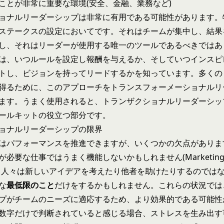
ことが非常に重要な環境(安全、金融、業務など)
ョナルリーダーシップは非常に有用である可能性があります。
ステークスの設定においてです。それはチームが集中し、結果
し、それはリーダーが使用する唯一のツールであるべきではあ
は、いつルールを設定し報酬を与えるか、そしていつインスピ
トし、ビジョンを持ってリードするかを知っています。多くの
得るために、このアプローチを
トランスフォーメーショナルリ
ます。うまく使用されると、トランザクショナルリーダーシッ
ールキットの役立つ部分です。
ョナルリーダーシップの限界
はパフォーマンスを推進できますが、いくつかの欠点がありま
が必要な仕事ではうまく機能しないかもしれません(Marketin
。人々は新しいアイデアを考えたり他者を助けたりするのでは
な
最低限のこと
だけをするかもしれません。これらの状況では
プ
がチームのニーズに適応するため、より効果的である可能性
数字だけで判断されていると感じる場合、ストレスを生み出す