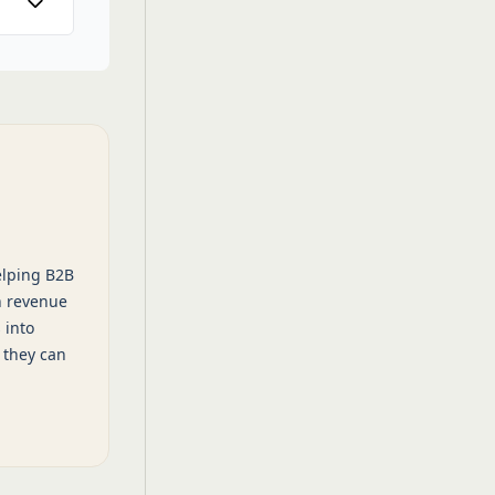
elping B2B
n revenue
 into
 they can