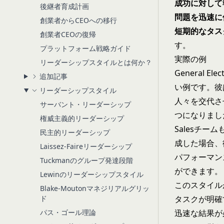
成功に対して
後継者育成計画
問題を迅速に
創業者からCEOへの移行
短期的なタス
創業者CEOの復帰
す。
プラットフォーム戦略ガイド
実際の例
リーダーシップスタイルとは何か？
General 
追加記事
い例です。彼
リーダーシップスタイル
人々を交代さ
サーバント・リーダーシップ
つになりまし
権威主義的リーダーシップ
Salesチ
民主的リーダーシップ
成した場合、
Laissez-Faireリーダーシップ
パフォーマン
Tuckmanのグループ発達段階
ができます。
Lewinのリーダーシップスタイル
このスタイル
Blake-Moutonマネジリアルグリッ
ド
タスクが明確
パス・ゴール理論
迅速な結果が