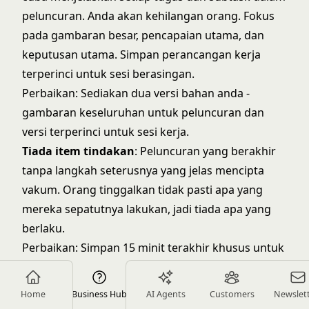
peluncuran. Anda akan kehilangan orang. Fokus
pada gambaran besar, pencapaian utama, dan
keputusan utama. Simpan perancangan kerja
terperinci untuk sesi berasingan.
Perbaikan: Sediakan dua versi bahan anda -
gambaran keseluruhan untuk peluncuran dan
versi terperinci untuk sesi kerja.
Tiada item tindakan
: Peluncuran yang berakhir
tanpa langkah seterusnya yang jelas mencipta
vakum. Orang tinggalkan tidak pasti apa yang
mereka sepatutnya lakukan, jadi tiada apa yang
berlaku.
Perbaikan: Simpan 15 minit terakhir khusus untuk
langkah seterusnya. Jangan biarkan orang
tinggalkan tanpa item yang diberikan dan tarikh
Home
Business Hub
AI Agents
Customers
Newslet
akhir.