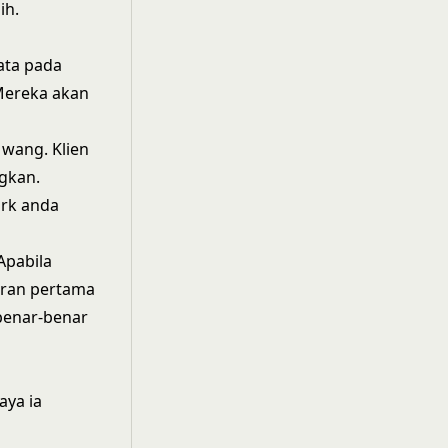
ih.
ata pada
 Mereka akan
 wang. Klien
ngkan.
ork
anda
Apabila
kiran pertama
benar-benar
aya ia