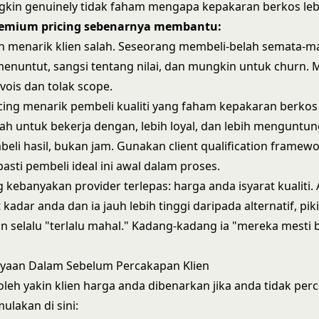
kin genuinely tidak faham mengapa kepakaran berkos leb
emium pricing sebenarnya membantu:
 menarik klien salah. Seseorang membeli-belah semata-m
enuntut, sangsi tentang nilai, dan mungkin untuk churn.
nvois dan tolak scope.
ing menarik pembeli kualiti yang faham kepakaran berkos
dah untuk bekerja dengan, lebih loyal, dan lebih menguntu
eli hasil, bukan jam. Gunakan
client qualification framew
asti pembeli ideal ini awal dalam proses.
 kebanyakan provider terlepas: harga anda isyarat kualiti. 
 kadar anda dan ia jauh lebih tinggi daripada alternatif, pi
 selalu "terlalu mahal." Kadang-kadang ia "mereka mesti 
ayaan Dalam Sebelum Percakapan Klien
oleh yakin klien harga anda dibenarkan jika anda tidak perc
mulakan di sini: