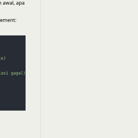
h awal, apa
gement:
te)
tasi
gagal)