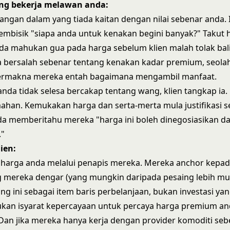
ang bekerja melawan anda:
angan dalam yang tiada kaitan dengan nilai sebenar anda.
bisik "siapa anda untuk kenakan begini banyak?" Takut h
a mahukan gua pada harga sebelum klien malah tolak bal
a bersalah sebenar tentang kenakan kadar premium, seola
ermakna mereka entah bagaimana mengambil manfaat.
anda tidak selesa bercakap tentang wang, klien tangkap ia
mahan. Kemukakan harga dan serta-merta mula justifikasi s
da memberitahu mereka "harga ini boleh dinegosiasikan 
."
lien:
i harga anda melalui penapis mereka. Mereka anchor kepa
g mereka dengar (yang mungkin daripada pesaing lebih mu
ang ini sebagai item baris perbelanjaan, bukan investasi yang
ukan isyarat kepercayaan untuk percaya harga premium a
Dan jika mereka hanya kerja dengan provider komoditi seb