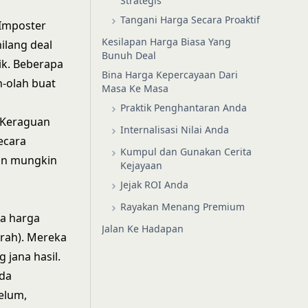
Strategis
Tangani Harga Secara Proaktif
 Imposter
Kesilapan Harga Biasa Yang
ilang deal
Bunuh Deal
ik. Beberapa
Bina Harga Kepercayaan Dari
h-olah buat
Masa Ke Masa
Praktik Penghantaran Anda
. Keraguan
Internalisasi Nilai Anda
ecara
Kumpul dan Gunakan Cerita
dan mungkin
Kejayaan
Jejak ROI Anda
Rayakan Menang Premium
da harga
Jalan Ke Hadapan
rah). Mereka
 jana hasil.
nda
elum,