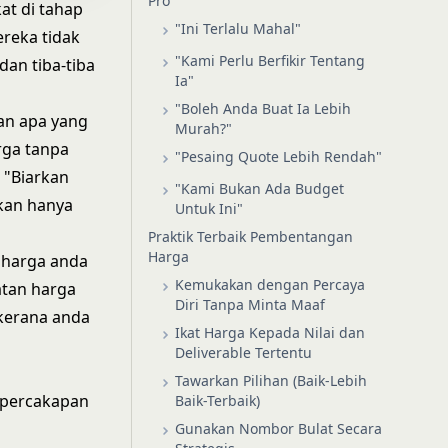
Pro
at di tahap
"Ini Terlalu Mahal"
ereka tidak
"Kami Perlu Berfikir Tentang
dan tiba-tiba
Ia"
"Boleh Anda Buat Ia Lebih
kan apa yang
Murah?"
rga tanpa
"Pesaing Quote Lebih Rendah"
i "Biarkan
"Kami Bukan Ada Budget
akan hanya
Untuk Ini"
Praktik Terbaik Pembentangan
Harga
i harga anda
Kemukakan dengan Percaya
atan harga
Diri Tanpa Minta Maaf
 kerana anda
Ikat Harga Kepada Nilai dan
Deliverable Tertentu
Tawarkan Pilihan (Baik-Lebih
 percakapan
Baik-Terbaik)
Gunakan Nombor Bulat Secara