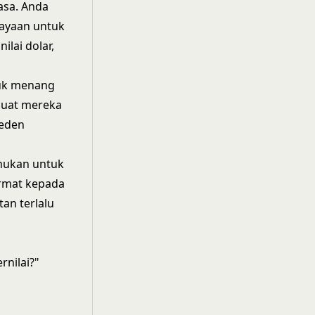
sa. Anda
ayaan untuk
ilai dolar,
tuk menang
buat mereka
seden
hukan untuk
ormat kepada
tan terlalu
rnilai?"