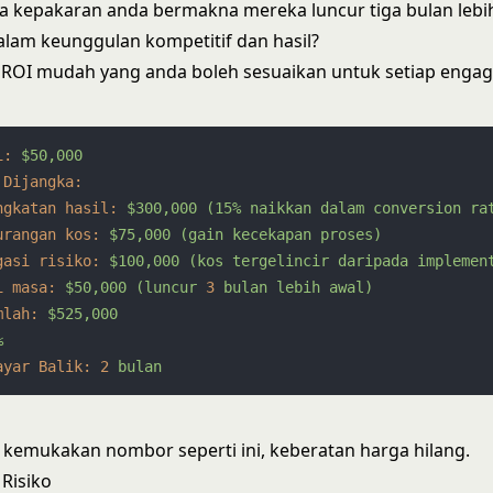
Jika kepakaran anda bermakna mereka luncur tiga bulan lebi
 dalam keunggulan kompetitif dan hasil?
 ROI mudah yang anda boleh sesuaikan untuk setiap enga
i:
$50,000
 Dijangka:
ngkatan hasil:
$300,000
(15%
naikkan
dalam
conversion
ra
urangan kos:
$75,000
(gain
kecekapan
proses)
gasi risiko:
$100,000
(kos
tergelincir
daripada
implemen
i masa:
$50,000
(luncur
3
bulan
lebih
awal)
mlah:
$525,000
%
ayar Balik:
2
bulan
 kemukakan nombor seperti ini, keberatan harga hilang.
 Risiko