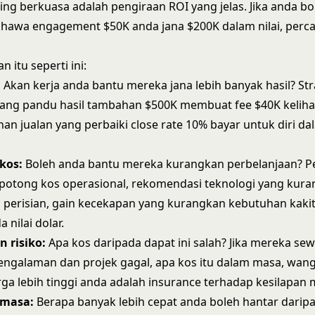
aling berkuasa adalah pengiraan ROI yang jelas. Jika anda bo
ahawa engagement $50K anda jana $200K dalam nilai, perc
n itu seperti ini:
:
Akan kerja anda bantu mereka jana lebih banyak hasil? Str
ng pandu hasil tambahan $500K membuat fee $40K kelihat
han jualan yang perbaiki close rate 10% bayar untuk diri da
kos:
Boleh anda bantu mereka kurangkan perbelanjaan? P
potong kos operasional, rekomendasi teknologi yang kur
 perisian, gain kecekapan yang kurangkan kebutuhan kaki
nilai dolar.
 risiko:
Apa kos daripada dapat ini salah? Jika mereka se
ngalaman dan projek gagal, apa kos itu dalam masa, wang
ga lebih tinggi anda adalah insurance terhadap kesilapan 
 masa:
Berapa banyak lebih cepat anda boleh hantar darip