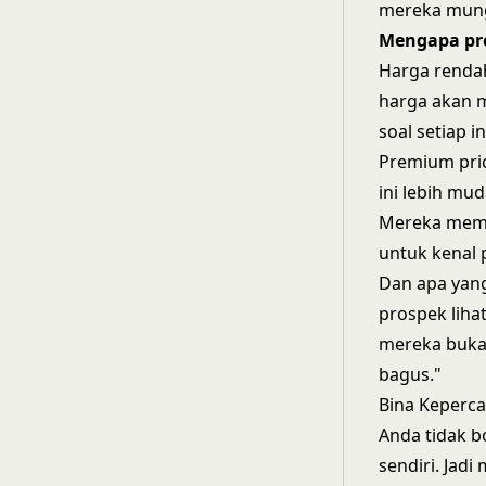
mereka mung
Mengapa pr
Harga rendah
harga akan m
soal setiap i
Premium pric
ini lebih mu
Mereka memb
untuk kenal p
Dan apa yang
prospek lihat
mereka bukan
bagus."
Bina Keperc
Anda tidak b
sendiri. Jadi 