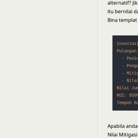
alternatif? 
itu bernilai
Bina templat
Investas
Pulangan
-
Peni
-
Peng
-
Miti
-
Nila
Nilai Ju
ROI:
950
Tempoh B
Apabila anda
Nilai Mitigasi