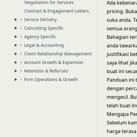
Negotiation for Services
Ada kebenara
Contract & Engagement Letters
pricing. Buk
Service Delivery
suka anda. T
Consulting Specific
semua orang
Agency Specific
Bahagian ter
Legal & Accounting
anda tawarka
Client Relationship Management
justifikasi b
Account Growth & Expansion
saya lihat j
Retention & Referrals
buat ini seca
Firm Operations & Growth
Panduan ini 
dengan perca
mengecil. Bu
telah buat inv
Mengapa Per
Sebelum kam
harga terasa