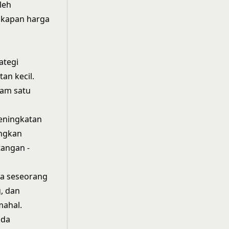
leh
akapan harga
ategi
an kecil.
lam satu
eningkatan
angkan
tangan -
wa seseorang
, dan
mahal.
ada