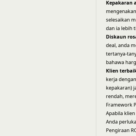
Kepakaran a
mengenakan 
selesaikan ma
dan ia lebih 
Diskaun ros
deal, anda 
tertanya-tan
bahawa harga
Klien terbai
kerja dengan
kepakaran) ja
rendah, mer
Framework Pr
Apabila klie
Anda perluka
Pengiraan RO