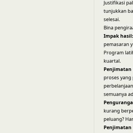
Justifikasi p
tunjukkan b
selesai.
Bina pengiraa
Impak hasil
pemasaran ya
Program lati
kuartal.
Penjimatan 
proses yang 
perbelanjaan
semuanya ada 
Pengurangan
kurang berpe
peluang? Har
Penjimatan