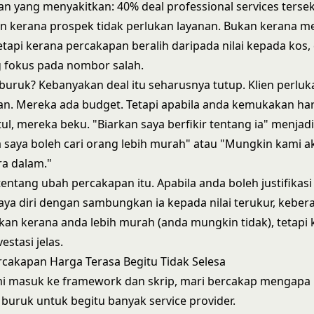
n yang menyakitkan: 40% deal professional services tersek
an kerana prospek tidak perlukan layanan. Bukan kerana m
etapi kerana percakapan beralih daripada nilai kepada kos, 
 fokus pada nombor salah.
buruk? Kebanyakan deal itu seharusnya tutup. Klien perlu
n. Mereka ada budget. Tetapi apabila anda kemukakan ha
etul, mereka beku. "Biarkan saya berfikir tentang ia" menjad
ika saya boleh cari orang lebih murah" atau "Mungkin kami 
ra dalam."
tentang ubah percakapan itu. Apabila anda boleh justifikas
ya diri dengan sambungkan ia kepada nilai terukur, keber
kan kerana anda lebih murah (anda mungkin tidak), tetapi
estasi jelas.
cakapan Harga Terasa Begitu Tidak Selesa
i masuk ke framework dan skrip, mari bercakap mengapa
 buruk untuk begitu banyak service provider.