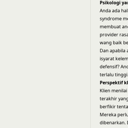
Psikologi y
Anda ada hal
syndrome mem
membuat and
provider ras
wang baik b
Dan apabila 
isyarat kele
defensif? An
terlalu tinggi
Perspektif k
Klien menila
terakhir yan
berfikir tent
Mereka perl
dibenarkan. 