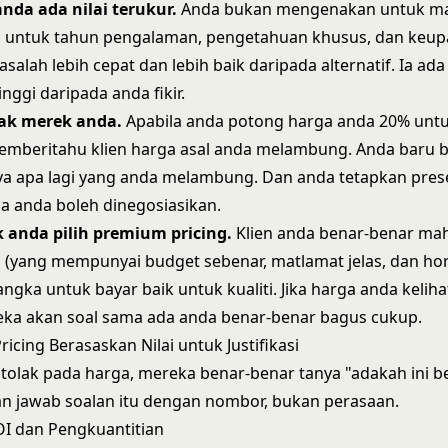
nda ada nilai terukur.
Anda bukan mengenakan untuk ma
untuk tahun pengalaman, pengetahuan khusus, dan keup
salah lebih cepat dan lebih baik daripada alternatif. Ia ada n
tinggi daripada anda fikir.
ak merek anda.
Apabila anda potong harga anda 20% un
memberitahu klien harga asal anda melambung. Anda baru 
ya apa lagi yang anda melambung. Dan anda tetapkan pre
 anda boleh dinegosiasikan.
k anda pilih premium pricing.
Klien anda benar-benar ma
 (yang mempunyai budget sebenar, matlamat jelas, dan h
ngka untuk bayar baik untuk kualiti. Jika harga anda keliha
eka akan soal sama ada anda benar-benar bagus cukup.
icing Berasaskan Nilai untuk Justifikasi
n tolak pada harga, mereka benar-benar tanya "adakah ini be
n jawab soalan itu dengan nombor, bukan perasaan.
I dan Pengkuantitian