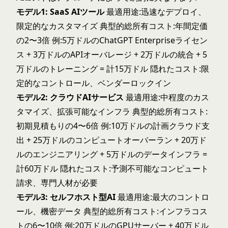
モデル1: SaaS AIツール
最適用途:迅速なデプロイ、
限定的なカスタマイズ 典型的総所有コスト:年間定価
の2〜3倍 例:5万ドルのChatGPT Enterpriseライセン
ス + 3万ドルのAPIオーバレージ + 2万ドルの統合 + 5
万ドルのトレーニング = 計15万ドル 隠れたコスト:限
定的なコントロール、ベンダーロックイン
モデル2: クラウドAIサービス
最適用途:中程度のカス
タマイズ、拡張可能なインフラ 典型的総所有コスト:
初期見積もりの4〜6倍 例:10万ドルの計画クラウド支
出 + 25万ドルのコンピュートオーバーラン + 20万ド
ルのエンジニアリング + 5万ドルのデータインフラ =
計60万ドル 隠れたコスト:予測不可能なコンピュート
請求、専門人材が必要
モデル3: セルフホスト型AI
最適用途:最大のコントロ
ール、機密データ 典型的総所有コスト:インフラコス
トの6〜10倍 例:20万ドルのGPUサーバー + 40万ドル