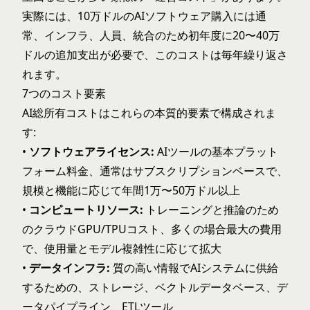
実際には、10万ドルのAIソフトウェア購入には通
常、インフラ、人員、統合のため初年度に20〜40万
ドルの追加支出が必要で、このコストは毎年繰り返さ
れます。
7つのコスト要素
AI総所有コストはこれらの本質的要素で構成されま
す:
•
ソフトウェアライセンス:
AIツールの基本プラット
フォーム料金、通常はサブスクリプションベースで、
規模と機能に応じて年間1万〜50万ドル以上
•
コンピュートリソース:
トレーニングと推論のため
のクラウドGPU/TPUコスト、多くの場合最大の費用
で、使用量とモデル複雑性に応じて拡大
•
データインフラ:
質の高い情報でAIシステムに供給
するための、ストレージ、
ベクトルデータベース
、デ
ータパイプライン、ETLツール