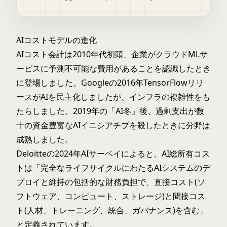
AIコストモデルの進化
AIコスト会計は2010年代初頭、企業がクラウドMLサ
ービスに予測不可能な費用があることを認識したとき
に登場しました。Googleの2016年TensorFlowリリ
ースがAIを民主化しましたが、インフラの複雑性をも
たらしました。2019年の「AI冬」後、過剰支出が数
十の資金豊富なAIイニシアチブを殺したときに分野は
成熟しました。
Deloitteの2024年AIサーベイによると、AI総所有コス
トは「完全なライフサイクルにわたるAIシステムのデ
プロイと維持の包括的な財務負担で、直接コスト(ソ
フトウェア、コンピュート、ストレージ)と間接コス
ト(人材、トレーニング、統合、ガバナンス)を含む」
と定義されています。