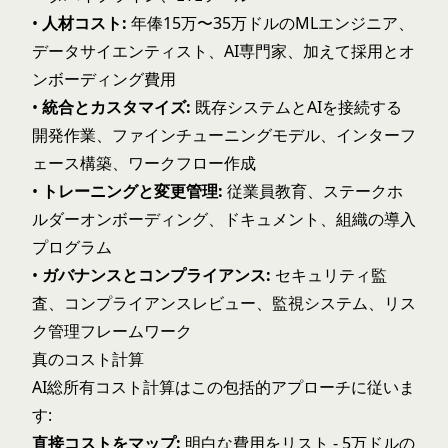
•
人材コスト:
年俸15万〜35万ドルのMLエンジニア、
データサイエンティスト、AI専門家、加えて採用とオ
ンボーディング費用
•
統合とカスタマイズ:
既存システムとAIを接続する
開発作業、
ファインチューニング
モデル、インターフ
ェース構築、ワークフロー作成
•
トレーニングと変更管理:
従業員教育、ステークホ
ルダーオンボーディング、ドキュメント、組織の導入
プログラム
•
ガバナンスとコンプライアンス:
セキュリティ監
査、コンプライアンスレビュー、監視システム、リス
ク管理フレームワーク
真のコスト計算
AI総所有コスト計算はこの包括的アプローチに従いま
す:
直接コストをマップ:
明白な費用をリスト - 5万ドルの