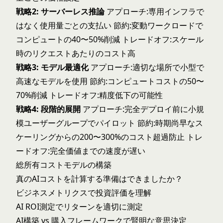
戦略2: サーバーレス推論
アプローチ:専用インフラで
はなく使用量ごとの支払い 節約:変動ワークロードで
コンピュートの40〜50%削減 トレードオフ:スケール
時のリクエストあたりのコスト高
戦略3: モデル最適化
アプローチ:適切な場所で小型で
高速なモデルを使用 節約:コンピュートコストの50〜
70%削減 トレードオフ:精度低下の可能性
戦略4: 段階的展開
アプローチ:完全デプロイ前に小規
模ユーザーグループでパイロット 節約:時期尚早なス
ケーリングからの200〜300%のコスト超過防止 トレ
ードオフ:完全価値までの速度が遅い
総所有コストモデルの構築
真のAIコストを計算する準備はできましたか？
ビジネスメトリクス
で投資評価を理解
AI ROI測定
でリターンを適切に測定
AI構築 vs 購入
フレームワークで賢明な意思決定