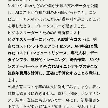
NetflixやUberなどの企業が実際の支出データを公開
し、AIコストが当初予測の3〜8倍だったこと、コン
ピュートと人材がほとんどの超過を引き起こしたこと
を示したとき、ブレークスルーが起きました。
ビジネスリーダーのためのAI総所有コスト
ビジネスリーダーにとって、AI総所有コストは、明
白なコスト(ソフトウェアライセンス、API料金)と隠
れたコスト(コンピュートリソース、専門人材、デー
タインフラ、継続的トレーニング、統合作業、ガバナ
ンスオーバーヘッド)を含むAIイニシアチブの完全な
複数年費用を計算し、正確に予算化することを意味し
ます。
AI総所有コストを車の購入に例えてみましょう。表示
価格は始まりに過ぎません。燃料、保険、メンテナン
ス、駐車、登録にも支払います。AIにも、初期投資を
上回ることが多い類似の「運営コスト」があります。