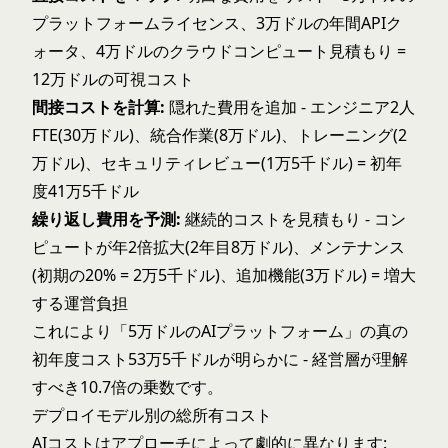
プラットフォームライセンス、3万ドルの年間APIク
ォータ、4万ドルのクラウドコンピュート見積もり =
12万ドルの可視コスト
間接コストを計算:
隠れた費用を追加 - エンジニア2人
FTE(30万ドル)、統合作業(8万ドル)、トレーニング(2
万ドル)、セキュリティレビュー(1万5千ドル) = 初年
度41万5千ドル
繰り返し費用を予測:
継続的コストを見積もり - コン
ピュートが年2倍拡大(2年目8万ドル)、メンテナンス
(初期の20% = 2万5千ドル)、追加機能(3万ドル) = 増大
する運営負担
これにより「5万ドルのAIプラットフォーム」の真の
初年度コスト53万5千ドルが明らかに - 経営層が理解
すべき10.7倍の乗数です。
デプロイモデル別の総所有コスト
AIコストはアプローチによって劇的に異なります: