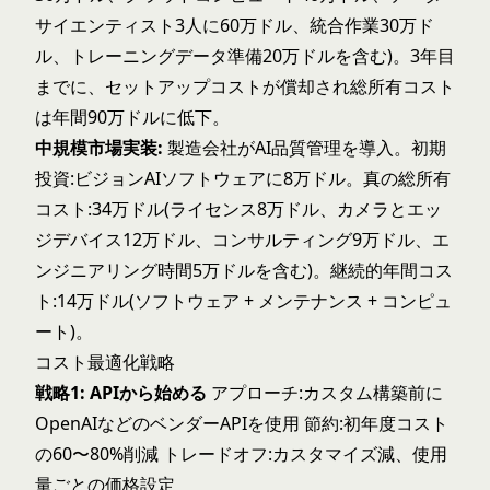
サイエンティスト3人に60万ドル、統合作業30万ド
ル、トレーニングデータ準備20万ドルを含む)。3年目
までに、セットアップコストが償却され総所有コスト
は年間90万ドルに低下。
中規模市場実装:
製造会社がAI品質管理を導入。初期
投資:ビジョンAIソフトウェアに8万ドル。真の総所有
コスト:34万ドル(ライセンス8万ドル、カメラとエッ
ジデバイス12万ドル、コンサルティング9万ドル、エ
ンジニアリング時間5万ドルを含む)。継続的年間コス
ト:14万ドル(ソフトウェア + メンテナンス + コンピュ
ート)。
コスト最適化戦略
戦略1: APIから始める
アプローチ:カスタム構築前に
OpenAIなどのベンダーAPIを使用 節約:初年度コスト
の60〜80%削減 トレードオフ:カスタマイズ減、使用
量ごとの価格設定