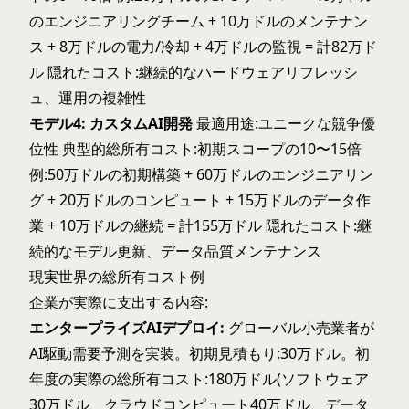
のエンジニアリングチーム + 10万ドルのメンテナン
ス + 8万ドルの電力/冷却 + 4万ドルの監視 = 計82万ド
ル 隠れたコスト:継続的なハードウェアリフレッシ
ュ、運用の複雑性
モデル4: カスタムAI開発
最適用途:ユニークな競争優
位性 典型的総所有コスト:初期スコープの10〜15倍
例:50万ドルの初期構築 + 60万ドルのエンジニアリン
グ + 20万ドルのコンピュート + 15万ドルのデータ作
業 + 10万ドルの継続 = 計155万ドル 隠れたコスト:継
続的なモデル更新、データ品質メンテナンス
現実世界の総所有コスト例
企業が実際に支出する内容:
エンタープライズAIデプロイ:
グローバル小売業者が
AI駆動需要予測を実装。初期見積もり:30万ドル。初
年度の実際の総所有コスト:180万ドル(ソフトウェア
30万ドル、クラウドコンピュート40万ドル、データ