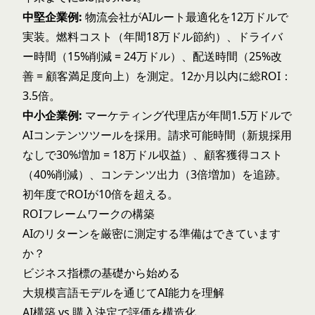
中堅企業例:
物流会社がAIルート最適化を12万ドルで
実装。燃料コスト（年間18万ドル節約）、ドライバ
ー時間（15%削減 = 24万ドル）、配送時間（25%改
善 = 顧客満足度向上）を測定。12か月以内に総ROI：
3.5倍。
中小企業例:
マーケティング代理店が年間1.5万ドルで
AIコンテンツツールを採用。請求可能時間（新規採用
なしで30%増加 = 18万ドル収益）、顧客獲得コスト
（40%削減）、コンテンツ出力（3倍増加）を追跡。
初年度でROIが10倍を超える。
ROIフレームワークの構築
AIのリターンを厳密に測定する準備はできています
か？
ビジネス指標
の基礎から始める
大規模言語モデル
を通じてAI能力を理解
AI構築 vs 購入
決定で評価を構造化