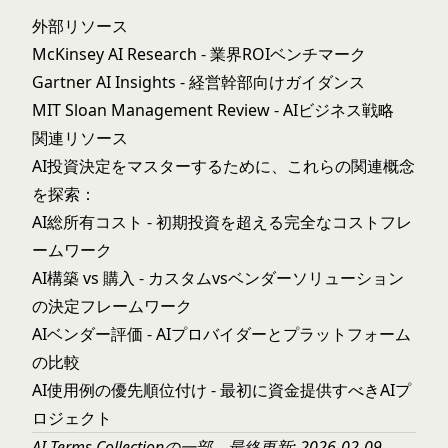
外部リソース
McKinsey AI Research
- 業界ROIベンチマーク
Gartner AI Insights
- 経営幹部向けガイダンス
MIT Sloan Management Review
- AIビジネス戦略
関連リソース
AI投資決定をマスターするために、これらの関連概念
を探索：
AI総所有コスト
- 初期投資を超える完全なコストフレ
ームワーク
AI構築 vs 購入
- カスタムvsベンダーソリューション
の決定フレームワーク
AIベンダー評価
- AIプロバイダーとプラットフォーム
の比較
AI使用例の優先順位付け
- 最初に資金提供すべきAIプ
ロジェクト
AI Terms Collection
の一部。最終更新: 2026-02-09