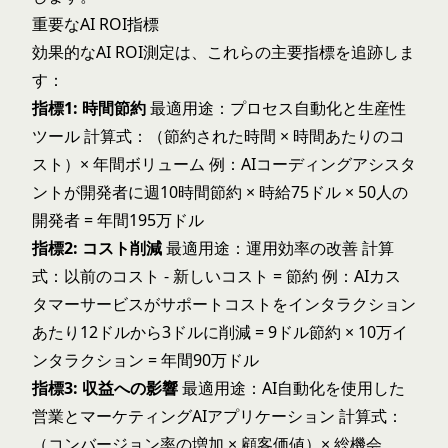
重要なAI ROI指標
効果的なAI ROI測定は、これらの主要指標を追跡しま
す：
指標1: 時間節約
最適用途：プロセス自動化と生産性
ツール 計算式：（節約された時間 × 時間あたりのコ
スト）× 年間ボリューム 例：AIコーディングアシスタ
ントが開発者に週10時間節約 × 時給75ドル × 50人の
開発者 = 年間195万ドル
指標2: コスト削減
最適用途：運用効率の改善 計算
式：以前のコスト - 新しいコスト = 節約 例：AIカス
タマーサービスがサポートコストをインタラクション
あたり12ドルから3ドルに削減 = 9ドル節約 × 10万イ
ンタラクション = 年間90万ドル
指標3: 収益への影響
最適用途：
AI自動化
を使用した
営業とマーケティングAIアプリケーション 計算式：
（コンバージョン率の増加 × 顧客価値）× 総機会