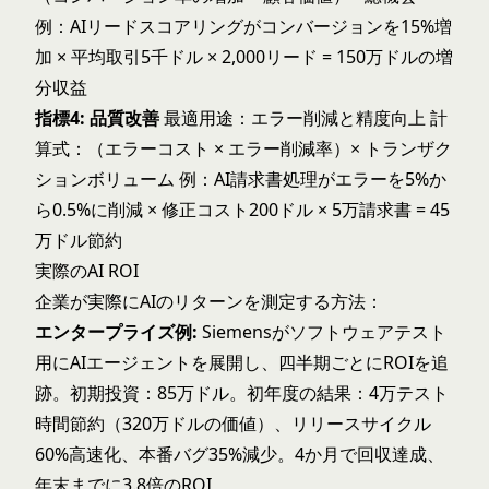
例：AIリードスコアリングがコンバージョンを15%増
加 × 平均取引5千ドル × 2,000リード = 150万ドルの増
分収益
指標4: 品質改善
最適用途：エラー削減と精度向上 計
算式：（エラーコスト × エラー削減率）× トランザク
ションボリューム 例：AI請求書処理がエラーを5%か
ら0.5%に削減 × 修正コスト200ドル × 5万請求書 = 45
万ドル節約
実際のAI ROI
企業が実際にAIのリターンを測定する方法：
エンタープライズ例:
Siemensがソフトウェアテスト
用に
AIエージェント
を展開し、四半期ごとにROIを追
跡。初期投資：85万ドル。初年度の結果：4万テスト
時間節約（320万ドルの価値）、リリースサイクル
60%高速化、本番バグ35%減少。4か月で回収達成、
年末までに3.8倍のROI。