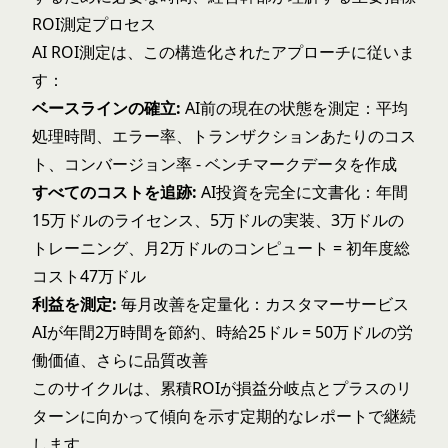
ROI測定プロセス
AI ROI測定は、この構造化されたアプローチに従いま
す：
ベースラインの確立:
AI前の現在の状態を測定：平均
処理時間、エラー率、トランザクションあたりのコス
ト、コンバージョン率 - ベンチマークデータを作成
すべてのコストを追跡:
AI投資を完全に文書化：年間
15万ドルのライセンス、5万ドルの実装、3万ドルの
トレーニング、月2万ドルのコンピュート = 初年度総
コスト47万ドル
利益を測定:
毎月改善を定量化：カスタマーサービス
AIが年間2万時間を節約、時給25ドル = 50万ドルの労
働価値、さらに品質改善
このサイクルは、累積ROIが損益分岐点とプラスのリ
ターンに向かって傾向を示す定期的なレポートで継続
します。