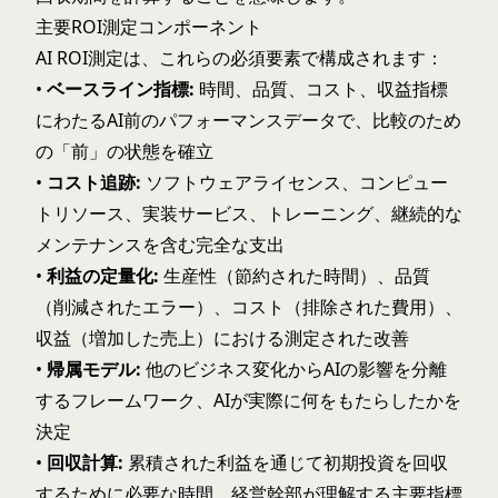
主要ROI測定コンポーネント
AI ROI測定は、これらの必須要素で構成されます：
•
ベースライン指標:
時間、品質、コスト、収益指標
にわたるAI前のパフォーマンスデータで、比較のため
の「前」の状態を確立
•
コスト追跡:
ソフトウェアライセンス、コンピュー
トリソース、実装サービス、トレーニング、継続的な
メンテナンスを含む完全な支出
•
利益の定量化:
生産性（節約された時間）、品質
（削減されたエラー）、コスト（排除された費用）、
収益（増加した売上）における測定された改善
•
帰属モデル:
他のビジネス変化からAIの影響を分離
するフレームワーク、AIが実際に何をもたらしたかを
決定
•
回収計算:
累積された利益を通じて初期投資を回収
するために必要な時間、経営幹部が理解する主要指標