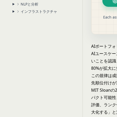
NLPと分析
インフラストラクチャ
Each as
AIポートフ
AIユースケ
いことを認識し
80%が拡大
この規律は成
先順位付けが
MIT Slo
パクト可能性
評価、ランク
大化する」と