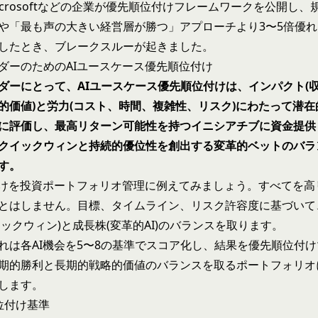
Microsoftなどの企業が優先順位付けフレームワークを公開し
や「最も声の大きい経営層が勝つ」アプローチより3〜5倍優れ
したとき、ブレークスルーが起きました。
ダーのためのAIユースケース優先順位付け
ダーにとって、AIユースケース優先順位付けは、インパクト(
的価値)と労力(コスト、時間、複雑性、リスク)にわたって潜在
に評価し、最高リターン可能性を持つイニシアチブに資金提供
クイックウィンと持続的優位性を創出する変革的ベットのバラ
す。
付けを投資ポートフォリオ管理に例えてみましょう。すべてを高
とはしません。目標、タイムライン、リスク許容度に基づいて
イックウィン)と成長株(変革的AI)のバランスを取ります。
れは各AI機会を5〜8の基準でスコア化し、結果を優先順位付
期的勝利と長期的戦略的価値のバランスを取るポートフォリオ
します。
位付け基準