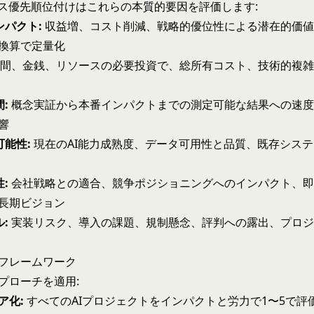
ース優先順位付けはこれらの本質的要因を評価します:
ンパクト:
収益増、コスト削減、戦略的優位性による潜在的価値
換算で定量化
間、金銭、リソースの必要投資で、
総所有コスト
、技術的複
:
概念実証から本番インパクトまでの測定可能な結果への速度
響
能性:
現在のAI能力成熟度、データ可用性と品質、既存シス
:
会社戦略との適合、競争ポジショニングへのインパクト、即
長期ビジョン
:
実装リスク、導入の課題、規制懸念、評判への露出、プロジ
フレームワーク
プローチを適用:
ア化:
すべてのAIプロジェクトをインパクトと労力で1〜5で評価 