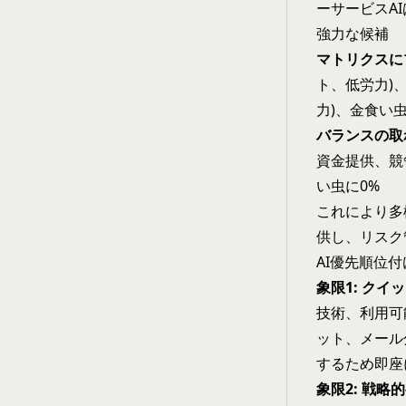
ーサービスAI
強力な候補
マトリクスに
ト、低労力)
力)、金食い
バランスの取
資金提供、競
い虫に0%
これにより多
供し、リスク
AI優先順位
象限1: クイ
技術、利用可
ット、メール
するため即座に
象限2: 戦略