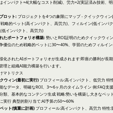
はインパクト=4(大幅なコスト削減)、労力=2(実証済み技術、明
プロット:
プロジェクトを4つの象限にマップ - クイックウィン
、戦略的ベット(高インパクト、高労力)、フィルイン(低インパ
虫(低インパクト、高労力)
れたポートフォリオ構築:
勢いとROI証明のためクイックウィンに
争優位のため戦略的ベットに30〜40%、学習のためフィルイン
様化されたAIポートフォリオが生成されます:即座の勝利が長
管理と組織AI能力構築を行います。
付けマトリクス
ックウィン(最初に実行)
プロフィール:高インパクト、低労力 特性
能なデータ、明確なROI、3〜6ヶ月のタイムライン 例:FAQ支
分類、基本的なコンテンツ生成 戦略:勢いを構築し大きなベッ
実行 典型的割り当て:AI予算の50〜60%
的ベット(慎重に計画)
プロフィール:高インパクト、高労力 特性