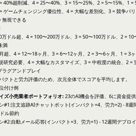
 40%超削減、4 = 25〜40%、3 = 15〜25%、2 = 5〜15%、1 =
 = ゲームチェンジング優位性、4 = 大幅な差別化、3 = 競争パリ
= 無視できる
:
200万ドル超、4 = 100〜200万ドル、3 = 50〜100万ドル、2 = 
ル未満
ヶ月超、4 = 12〜18ヶ月、3 = 6〜12ヶ月、2 = 3〜6ヶ月、1 = 
 新規研究必要、4 = 大幅なカスタマイズ、3 = 中程度の統合、2 
 プラグアンドプレイ
パクトと労力評価のため、次元全体でスコアを平均します。
位付け例
イズ小売業者ポートフォリオ:
23のAI機会を評価、6に資金提供
#1:注文追跡AIチャットボット(インパクト=4、労力=2) - 8
万ドル節約
#2:自動メール応答(インパクト=3、労力=1) - 12週間デプロ