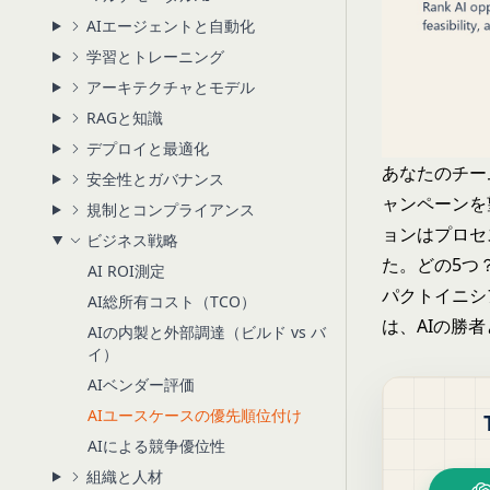
AIエージェントと自動化
学習とトレーニング
アーキテクチャとモデル
RAGと知識
デプロイと最適化
あなたのチー
安全性とガバナンス
ャンペーンを
規制とコンプライアンス
ョンはプロセ
ビジネス戦略
た。どの5つ
AI ROI測定
パクトイニシ
AI総所有コスト（TCO）
は、AIの勝
AIの内製と外部調達（ビルド vs バ
イ）
AIベンダー評価
AIユースケースの優先順位付け
AIによる競争優位性
組織と人材