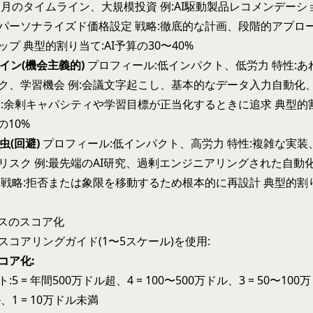
4ヶ月のタイムライン、大規模投資 例:AI駆動製品レコメンデー
パーソナライズド価格設定 戦略:徹底的な計画、段階的アプロ
プ 典型的割り当て:AI予算の30〜40%
ルイン(機会主義的)
プロフィール:低インパクト、低労力 特性:あ
ク、学習機会 例:会議文字起こし、基本的なデータ入力自動化
略:余剰キャパシティや学習目標が正当化するときに追求 典型的
の10%
虫(回避)
プロフィール:低インパクト、高労力 特性:複雑な実装
リスク 例:最先端のAI研究、過剰エンジニアリングされた自動化
 戦略:拒否または象限を移動するため根本的に再設計 典型的割り
ースのスコア化
スコアリングガイド(1〜5スケール)を使用:
コア化:
5 = 年間500万ドル超、4 = 100〜500万ドル、3 = 50〜100万
、1 = 10万ドル未満