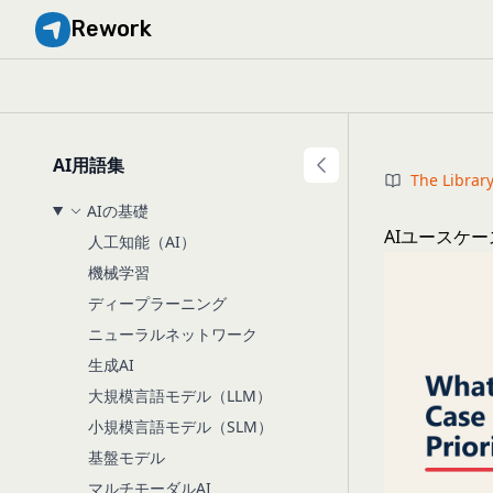
Rework
AI用語集
The Librar
AIの基礎
AIユースケ
人工知能（AI）
機械学習
ディープラーニング
ニューラルネットワーク
生成AI
大規模言語モデル（LLM）
小規模言語モデル（SLM）
基盤モデル
マルチモーダルAI