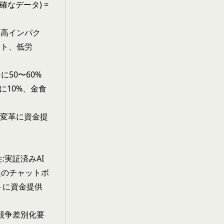
確なデータ) =
(高インパク
クト、低労
50〜60%
に10%、金食
期変革に資金提
:実証済みAI
援のチャットボ
トに資金提供
:競争差別化要