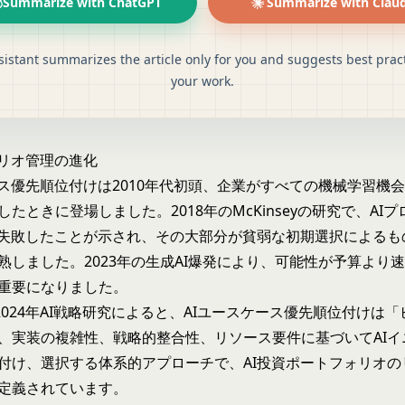
Summarize with ChatGPT
Summarize with Clau
sistant summarizes the article only for you and suggests best pract
your work.
ォリオ管理の進化
ース優先順位付けは2010年代初頭、企業がすべての機械学習機
たときに登場しました。2018年のMcKinseyの研究で、AI
に失敗したことが示され、その大部分が貧弱な初期選択によるも
熟しました。2023年の
生成AI
爆発により、可能性が予算より
重要になりました。
anの2024年AI戦略研究によると、AIユースケース優先順位付けは
、実装の複雑性、戦略的整合性、リソース要件に基づいてAIイ
付け、選択する体系的アプローチで、AI投資ポートフォリオの
定義されています。