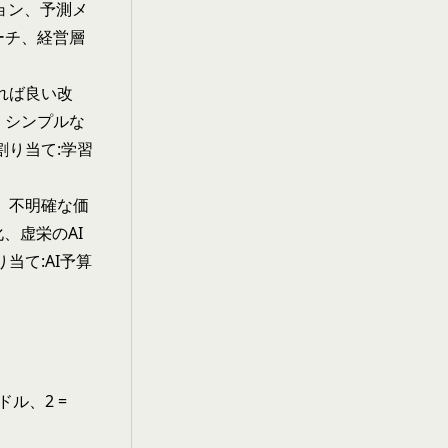
ション、予測メ
ーチ、経営層
れば良い改
、シンプルな
割り当て:学習
、不明確な価
、虚栄のAI
当て:AI予算
ドル、2 =