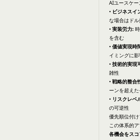
AIユースケ
•
ビジネスイ
な場合はドル
•
実装労力:
時
を含む
•
価値実現時間
イミングに影
•
技術的実現可
雑性
•
戦略的整合性
ーンを超えた
•
リスクレベル
の可逆性
優先順位付け
この体系的ア
各機会をスコ