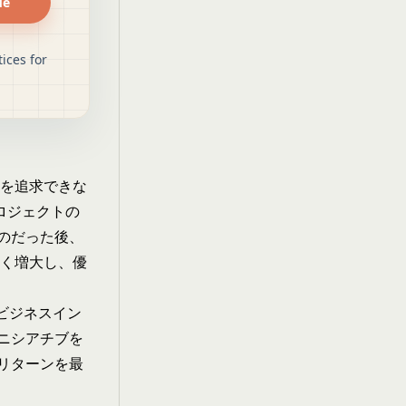
de
ices for
会を追求できな
プロジェクトの
のだった後、
速く増大し、優
「ビジネスイン
ニシアチブを
リターンを最