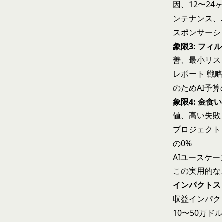
因、12〜2
ンテナンス、
スポンサーシッ
象限3: フィ
善、最小リス
レポート 戦
のためAI予算
象限4: 金食い
値、高い失敗
プロジェクト
の0%
AIユースケ
この実用的な
インパクトス
収益インパクト:
10〜50万ドル