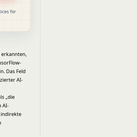
ices for
 erkannten,
nsorFlow-
in. Das Feld
ierter AI-
ls „die
 AI-
indirekte
n