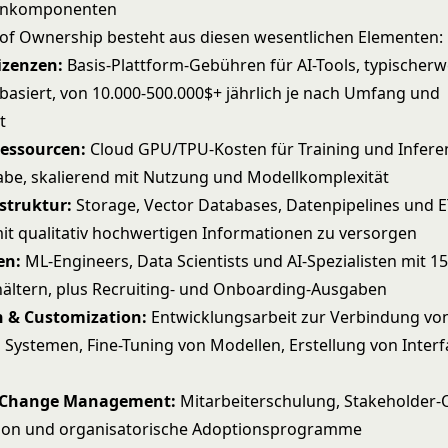
tenkomponenten
t of Ownership besteht aus diesen wesentlichen Elementen:
izenzen:
Basis-Plattform-Gebühren für AI-Tools, typischerw
siert, von 10.000-500.000$+ jährlich je nach Umfang und
t
essourcen:
Cloud GPU/TPU-Kosten für Training und Inferen
be, skalierend mit Nutzung und Modellkomplexität
struktur:
Storage,
Vector Databases
, Datenpipelines und 
it qualitativ hochwertigen Informationen zu versorgen
en:
ML-Engineers, Data Scientists und AI-Spezialisten mit 15
ältern, plus Recruiting- und Onboarding-Ausgaben
n & Customization:
Entwicklungsarbeit zur Verbindung von
 Systemen,
Fine-Tuning
von Modellen, Erstellung von Inter
& Change Management:
Mitarbeiterschulung, Stakeholder-
on und organisatorische Adoptionsprogramme