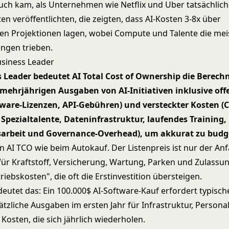
ch kam, als Unternehmen wie Netflix und Uber tatsächlic
n veröffentlichten, die zeigten, dass AI-Kosten 3-8x über
en Projektionen lagen, wobei Compute und Talente die mei
ngen trieben.
usiness Leader
s Leader bedeutet AI Total Cost of Ownership die Berech
mehrjährigen Ausgaben von AI-Initiativen inklusive offe
tware-Lizenzen, API-Gebühren) und versteckter Kosten 
Spezialtalente, Dateninfrastruktur, laufendes Training,
sarbeit und Governance-Overhead), um akkurat zu budg
n AI TCO wie beim Autokauf. Der Listenpreis ist nur der Anf
für Kraftstoff, Versicherung, Wartung, Parken und Zulassun
riebskosten", die oft die Erstinvestition übersteigen.
deutet das: Ein 100.000$ AI-Software-Kauf erfordert typisch
ätzliche Ausgaben im ersten Jahr für Infrastruktur, Persona
 Kosten, die sich jährlich wiederholen.