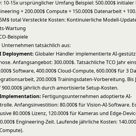
 10-15x ursprünglicher Umfang Beispiel: 500.000$ initialer 
ineering + 200.000$ Compute + 150.000$ Datenarbeit + 100
55M$ total Versteckte Kosten: Kontinuierliche Modell-Updat
äts-Wartung
CO-Beispiele
n Unternehmen tatsächlich aus:
AI Deployment:
Globaler Händler implementierte AI-gestütz
ose. Anfangsangebot: 300.000$. Tatsächliche TCO Jahr ein
0.000$ Software, 400.000$ Cloud-Compute, 600.000$ für 3 Dat
grationsarbeit, 200.000$ Trainingsdaten-Vorbereitung. Bis 
 900.000$ jährlich durch amortisierte Setup-Kosten.
 Implementation:
Fertigungsunternehmen adoptierte AI-
rolle. Anfangsinvestition: 80.000$ für Vision-AI-Software. 
lusive 80.000$ Lizenz, 120.000$ für Kameras und Edge-Devic
50.000$ Engineering-Zeit. Laufende jährliche Kosten: 140.00
 Compute).