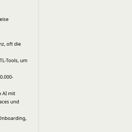
eise
z, oft die
ETL-Tools, um
0.000-
 AI mit
faces und
Onboarding,