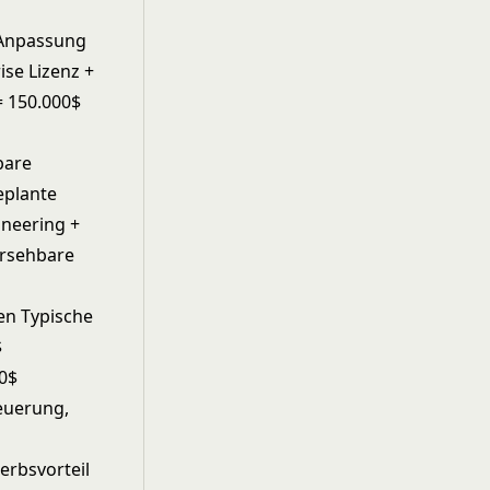
e Anpassung
ise Lizenz +
= 150.000$
bare
eplante
neering +
ersehbare
en Typische
$
0$
euerung,
erbsvorteil