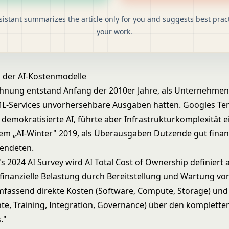
sistant summarizes the article only for you and suggests best pract
your work.
n der AI-Kostenmodelle
hnung entstand Anfang der 2010er Jahre, als Unternehmen
L-Services unvorhersehbare Ausgaben hatten. Googles Te
 demokratisierte AI, führte aber Infrastrukturkomplexität e
dem „AI-Winter" 2019, als Überausgaben Dutzende gut finanz
eendeten.
's 2024 AI Survey wird AI Total Cost of Ownership definiert a
inanzielle Belastung durch Bereitstellung und Wartung von
fassend direkte Kosten (Software, Compute, Storage) und 
nte, Training, Integration, Governance) über den komplette
."