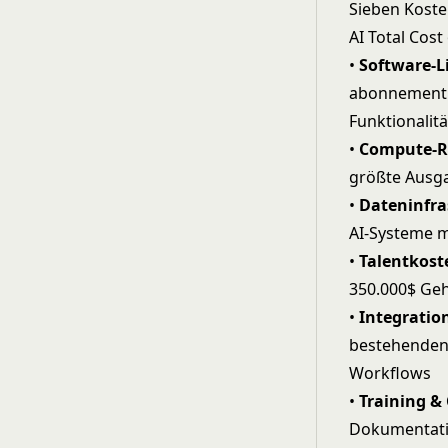
Sieben Kos
AI Total Cos
•
Software-L
abonnementba
Funktionalitä
•
Compute-R
größte Ausga
•
Dateninfra
AI-Systeme m
•
Talentkost
350.000$ Geh
•
Integratio
bestehenden
Workflows
•
Training 
Dokumentati