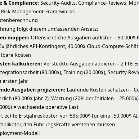
e & Compliance:
Security-Audits, Compliance-Reviews, Mon
 Risk-Management-Frameworks
ostenberechnung
chnung folgt diesem umfassenden Ansatz:
ten mappen:
Offensichtliche Ausgaben auflisten – 50.000$ 
00$ jährliches API-Kontingent, 40.000$ Cloud-Compute-Schä
htbare Kosten
sten kalkulieren:
Versteckte Ausgaben addieren – 2 FTE-E
ntegrationsarbeit (80.000$), Training (20.000$), Security-Rev
 ersten Jahr
nde Ausgaben projizieren:
Laufende Kosten schätzen – 
ährlich (80.000$ Jahr 2), Wartung (20% der Initialen = 25.000$)
.000$) = wachsende operative Last
rt echte Erstjahreskosten von 535.000$ für eine „50.000$ AI
ltiplikator, den Führungskräfte verstehen müssen.
ployment-Modell