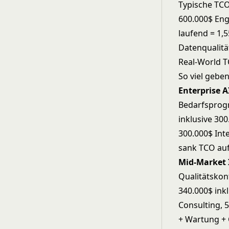
Typische TCO:
600.000$ Eng
laufend = 1,
Datenqualit
Real-World T
So viel gebe
Enterprise 
Bedarfsprogn
inklusive 30
300.000$ Inte
sank TCO auf
Mid-Market
Qualitätskont
340.000$ ink
Consulting, 
+ Wartung +