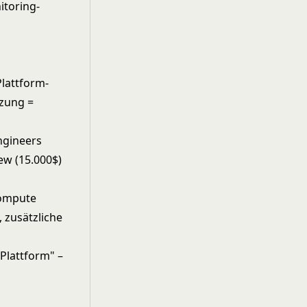
itoring-
Plattform-
tzung =
ngineers
iew (15.000$)
Compute
, zusätzliche
-Plattform" –