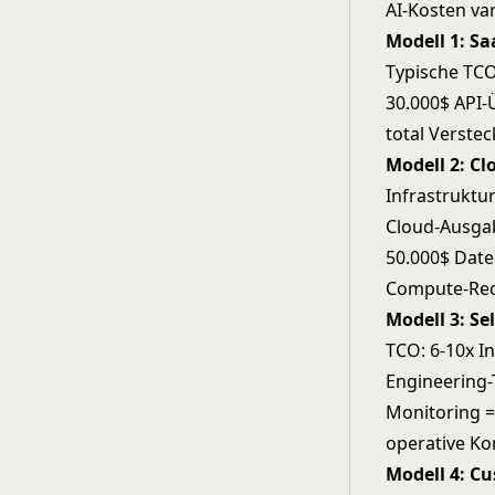
AI-Kosten va
Modell 1: Sa
Typische TCO:
30.000$ API-
total Verstec
Modell 2: Cl
Infrastruktu
Cloud-Ausga
50.000$ Date
Compute-Rech
Modell 3: Se
TCO: 6-10x I
Engineering-
Monitoring =
operative Ko
Modell 4: C