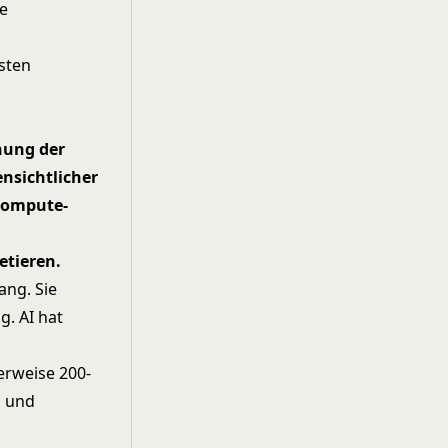
he
sten
nung der
nsichtlicher
(Compute-
etieren.
ang. Sie
g. AI hat
erweise 200-
l und