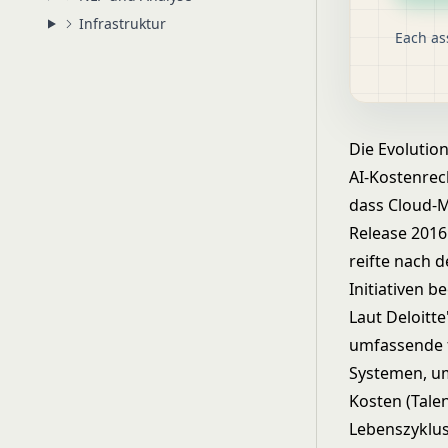
Infrastruktur
Each as
Die Evolutio
AI-Kostenrec
dass Cloud-M
Release 2016
reifte nach 
Initiativen b
Laut Deloitte
umfassende f
Systemen, um
Kosten (Tale
Lebenszyklus