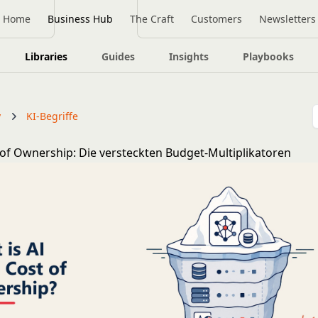
Home
Business Hub
The Craft
Customers
Newsletters
Libraries
Guides
Insights
Playbooks
y
KI-Begriffe
t of Ownership: Die versteckten Budget-Multiplikatoren