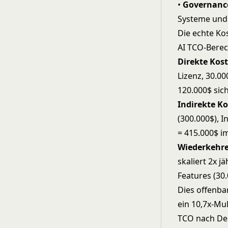
•
Governanc
Systeme und
Die echte K
AI TCO-Bere
Direkte Kos
Lizenz, 30.0
120.000$ sic
Indirekte Ko
(300.000$), I
= 415.000$ im
Wiederkehre
skaliert 2x j
Features (30
Dies offenba
ein 10,7x-Mu
TCO nach De