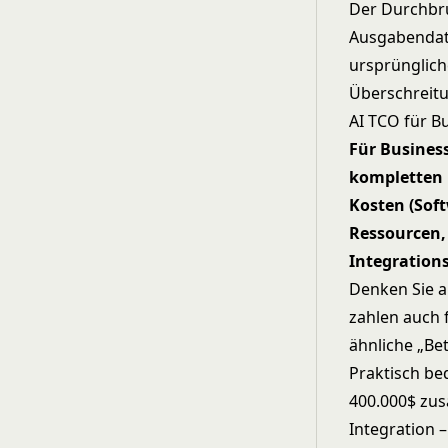
Der Durchbru
Ausgabendate
ursprünglich
Überschreitu
AI TCO für B
Für Busines
kompletten 
Kosten (Sof
Ressourcen, 
Integration
Denken Sie a
zahlen auch 
ähnliche „Bet
Praktisch be
400.000$ zus
Integration –