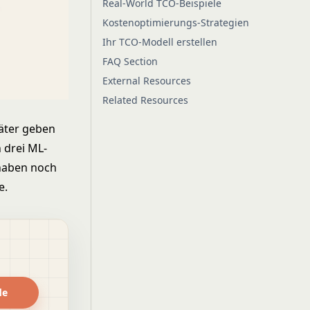
Real-World TCO-Beispiele
Kostenoptimierungs-Strategien
Ihr TCO-Modell erstellen
FAQ Section
External Resources
Related Resources
e
äter geben
n drei ML-
 haben noch
e.
de