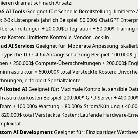
riieren dramatisch nach Ansatz:
aS AI Tools
Geeignet für: Schnelle Bereitstellung, limitiert
 2-3x Listenpreis jährlich Beispiel: 50.000$ ChatGPT Enterpr
Überschreitungen + 20.000$ Integration + 50.000$ Training 
kte Kosten: Limitierte Kontrolle, Vendor Lock-in
oud AI Services
Geeignet für: Moderate Anpassung, skalier
r Typische TCO: 4-6x Anfangsschätzung Beispiel: 100.000$ g
ben + 250.000$ Compute-Überschreitungen + 200.000$ Engi
ninfrastruktur = 600.000$ total Versteckte Kosten: Unvorh
nungen, erfordert Spezialtalente
lf-Hosted AI
Geeignet für: Maximale Kontrolle, sensible Dat
nfrastrukturkosten Beispiel: 200.000$ GPU-Server + 400.000
Team + 100.000$ Wartung + 80.000$ Strom/Kühlung + 40.00
 820.000$ total Versteckte Kosten: Laufende Hardware-Ern
mplexität
ustom AI Development
Geeignet für: Einzigartiger Wettbew