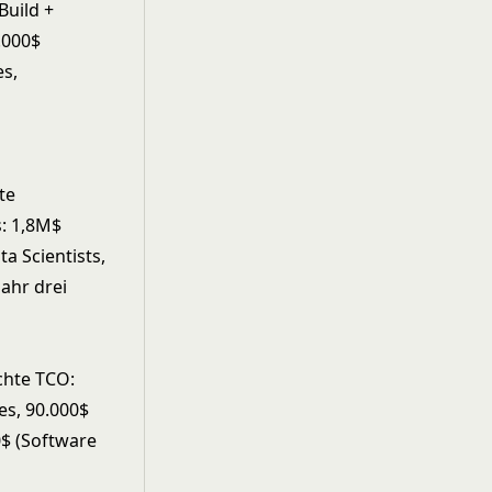
Build +
.000$
es,
te
s: 1,8M$
a Scientists,
Jahr drei
Echte TCO:
es, 90.000$
0$ (Software