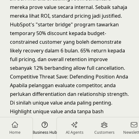
mereka prove value secara internal. Sebaik sahaja
mereka lihat ROI, standard pricing jadi justified.
HubSpot's "starter bridge" program tawarkan
temporary 50% discount kepada budget-
constrained customer yang boleh demonstrate
likely recovery dalam 6 bulan. 65% return kepada
full pricing, dan overall retention improve
sebanyak 12% berbanding allow full cancellation.
Competitive Threat Save: Defending Position Anda
Apabila pelanggan evaluate competitor, anda
perlukan differentiation dan relationship strength.
Di sinilah unique value anda paling penting.
Highlight unique value anda tanpa bash
competitor
Jangan bash competitor. Emphasize apa yang anda
Home
Business Hub
AI Agents
Customers
Newslet
buat differently dan better dengan specific: "Inilah