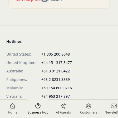
Hotlines
United States:
+1 305 200 8048
United Kingdom:
+44 151 317 3477
Australia:
+61 3 9121 0422
Philippines:
+63 2 8231 3389
Malaysia:
+60 154 600 0716
Vietnam:
+84 963 217 897
Singapore:
+65 3105 8413
Home
Business Hub
AI Agents
Customers
Newslet