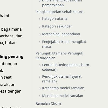
Churn mengikut saluran
pemerolehan
Pengkategorian Sebab Churn
ahami
Kategori utama
Kategori sekunder
u bagaimana
Metodologi penandaan
 berbeza, dan
Penjejakan trend mengikut
ma, bukan
masa
Penunjuk Utama vs Penunjuk
aling penting
Ketinggalan
hubungan
Penunjuk ketinggalan (churn
sebenar)
uk
Penunjuk utama (isyarat
n seat
ramalan)
aiz akaun
Ketepatan model ramalan
beza dengan
Membina model ramalan
Ramalan Churn