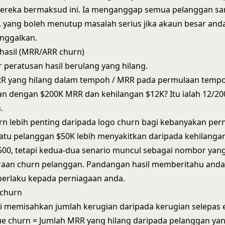
mereka bermaksud ini. Ia menganggap semua pelanggan s
, yang boleh menutup masalah serius jika akaun besar and
nggalkan.
hasil (MRR/ARR churn)
 peratusan hasil berulang yang hilang.
RR yang hilang dalam tempoh / MRR pada permulaan tempo
n dengan $200K MRR dan kehilangan $12K? Itu ialah 12/20
.
n lebih penting daripada logo churn bagi kebanyakan per
atu pelanggan $50K lebih menyakitkan daripada kehilanga
500, tetapi kedua-dua senario muncul sebagai nombor yan
raan churn pelanggan. Pandangan hasil memberitahu anda
berlaku kepada perniagaan anda.
 churn
i memisahkan jumlah kerugian daripada kerugian selepas 
ue churn = Jumlah MRR yang hilang daripada pelanggan ya