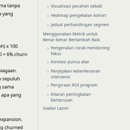
ama tanpa
Visualisasi pecahan sebab
a yang
Heatmap pengekalan kohort
Jadual perbandingan segmen
Menggunakan Metrik untuk
Benar-benar Bertambah Baik
h) x 100
Pengenalan corak mendorong
fokus
0 = 6% churn
Korelasi punca akar
niagaan.
Penjejakan keberkesanan
intervensi
n sepuluh
Pengiraan ROI program
g sama
Kitaran peningkatan
 apa yang
berterusan
Soalan Lazim
expansion.
ng churned