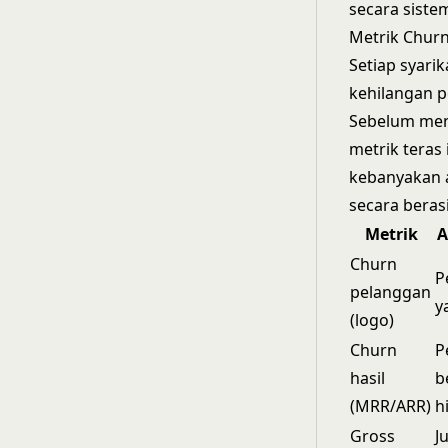
secara sistem
Metrik Chur
Setiap syar
kehilangan 
Sebelum men
metrik teras
kebanyakan 
secara beras
Metrik
A
Churn
P
pelanggan
y
(logo)
Churn
P
hasil
b
(MRR/ARR)
h
Gross
J