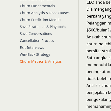
CEO anda ber
Churn Fundamentals
Dia mengang
Churn Analysis & Root Causes
perkara yang
Churn Prediction Models
Pelanggan m
Save Strategies & Playbooks
$500/bulan? 
Save Conversations
Adakah chur
Cancellation Process
churning leb
Exit Interviews
bersifat stru
Win-Back Strategy
Satu angka c
Churn Metrics & Analysis
memenuhi ke
peningkatan.
tidak boleh 
Analisis chu
penjejakan k
pengekalan y
memahaminy