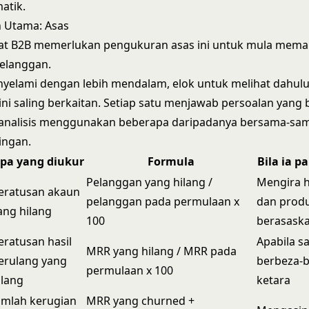
atik.
n Utama: Asas
ikat B2B memerlukan pengukuran asas ini untuk mula mem
pelanggan.
yelami dengan lebih mendalam, elok untuk melihat dahul
 ini saling berkaitan. Setiap satu menjawab persoalan yang
analisis menggunakan beberapa daripadanya bersama-sa
ingan.
pa yang diukur
Formula
Bila ia p
Pelanggan yang hilang /
Mengira 
eratusan akaun
pelanggan pada permulaan x
dan prod
ang hilang
100
berasaska
eratusan hasil
Apabila s
MRR yang hilang / MRR pada
erulang yang
berbeza-
permulaan x 100
ilang
ketara
umlah kerugian
MRR yang churned +