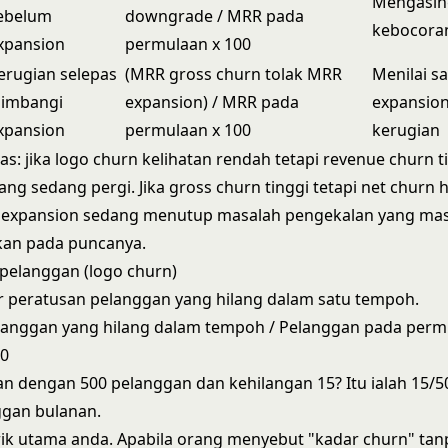
Mengasin
ebelum
downgrade / MRR pada
kebocora
xpansion
permulaan x 100
erugian selepas
(MRR gross churn tolak MRR
Menilai s
iimbangi
expansion) / MRR pada
expansio
xpansion
permulaan x 100
kerugian
as: jika logo churn kelihatan rendah tetapi revenue churn t
ang sedang pergi. Jika gross churn tinggi tetapi net churn 
, expansion sedang menutup masalah pengekalan yang mas
kan pada puncanya.
pelanggan (logo churn)
 peratusan pelanggan yang hilang dalam satu tempoh.
elanggan yang hilang dalam tempoh / Pelanggan pada perm
00
n dengan 500 pelanggan dan kehilangan 15? Itu ialah 15/5
ggan bulanan.
trik utama anda. Apabila orang menyebut "kadar churn" tan