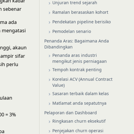
gkan kadar
Unjuran trend sejarah
n sebenar
Ramalan berasaskan kohort
Pendekatan pipeline berisiko
ama ada
n mengatasi
Pemodelan senario
Penanda Aras: Bagaimana Anda
Dibandingkan
inggi, akaun
Penanda aras industri
hampir sifar
mengikut jenis perniagaan
ih perlu
Tempoh kontrak penting
Korelasi ACV (Annual Contract
Value)
Sasaran terbaik dalam kelas
ulaan
Matlamat anda sepatutnya
Pelaporan dan Dashboard
00 = 3%
Ringkasan churn eksekutif
Penjejakan churn operasi
pa