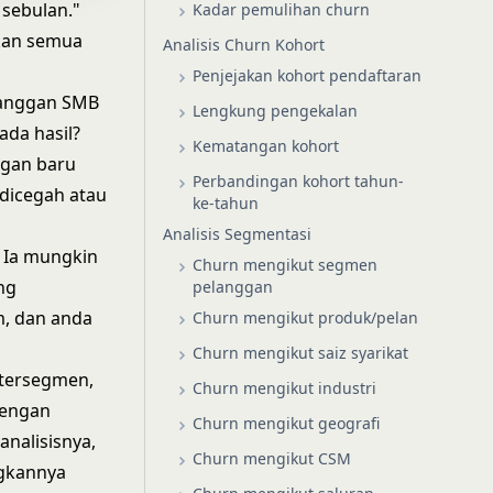
sebulan."
Kadar pemulihan churn
ikan semua
Analisis Churn Kohort
Penjejakan kohort pendaftaran
langgan SMB
Lengkung pengekalan
ada hasil?
Kematangan kohort
ggan baru
Perbandingan kohort tahun-
 dicegah atau
ke-tahun
Analisis Segmentasi
 Ia mungkin
Churn mengikut segmen
ng
pelanggan
m, dan anda
Churn mengikut produk/pelan
Churn mengikut saiz syarikat
 tersegmen,
Churn mengikut industri
dengan
Churn mengikut geografi
nalisisnya,
Churn mengikut CSM
gkannya