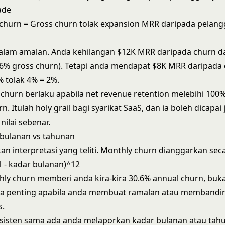
ade
churn = Gross churn tolak expansion MRR daripada pelang
dalam amalan. Anda kehilangan $12K MRR daripada churn d
6% gross churn). Tetapi anda mendapat $8K MRR daripada 
% tolak 4% = 2%.
 churn berlaku apabila net revenue retention melebihi 100
n. Itulah holy grail bagi syarikat SaaS, dan ia boleh dicapai 
ilai sebenar.
 bulanan vs tahunan
an interpretasi yang teliti. Monthly churn dianggarkan se
(1 - kadar bulanan)^12
hly churn memberi anda kira-kira 30.6% annual churn, buk
a penting apabila anda membuat ramalan atau membandi
s.
sisten sama ada anda melaporkan kadar bulanan atau tah