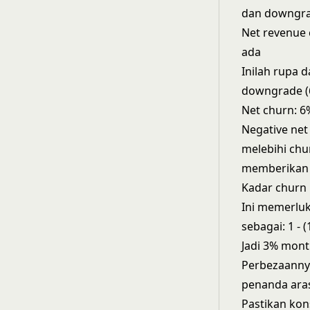
dan downgr
Net revenue 
ada
Inilah rupa 
downgrade (
Net churn: 6
Negative net
melebihi chur
memberikan n
Kadar churn
Ini memerluk
sebagai: 1 - 
Jadi 3% mont
Perbezaanny
penanda ara
Pastikan kon