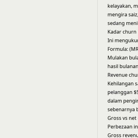
kelayakan, 
mengira saiz
sedang meni
Kadar churn 
Ini mengukur
Formula: (M
Mulakan bula
hasil bulanan
Revenue chur
Kehilangan s
pelanggan $
dalam pengi
sebenarnya 
Gross vs net
Perbezaan in
Gross reven