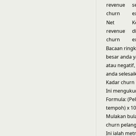
revenue
s
churn
e
Net
K
revenue
d
churn
e
Bacaan ringk
besar anda y
atau negatif
anda selesai
Kadar churn 
Ini mengukur
Formula: (P
tempoh) x 1
Mulakan bula
churn pelan
Ini ialah me