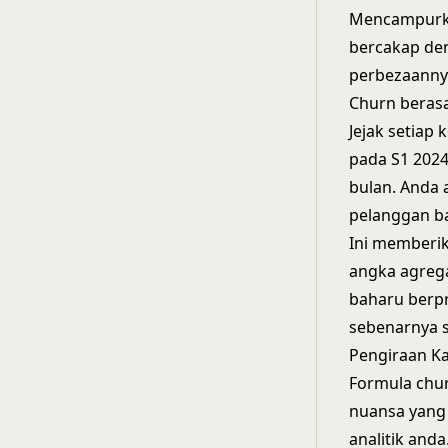
Mencampurka
bercakap de
perbezaanny
Churn beras
Jejak setiap
pada S1 2024
bulan. Anda
pelanggan b
Ini memberi
angka agrega
baharu berpr
sebenarnya 
Pengiraan K
Formula chu
nuansa yang
analitik anda