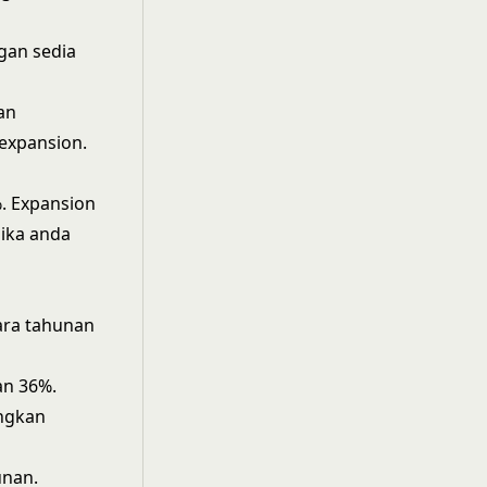
gan sedia
an
expansion.
%. Expansion
jika anda
cara tahunan
an 36%.
ngkan
unan.