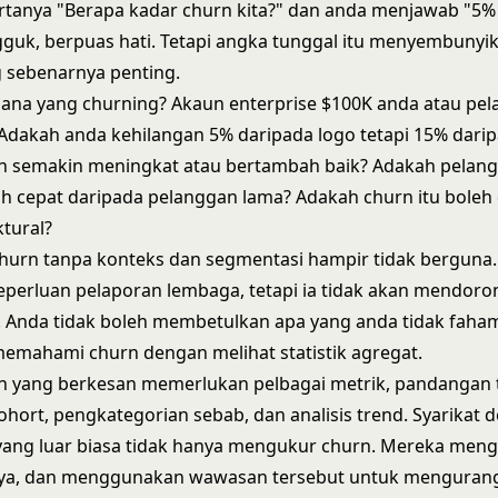
tanya "Berapa kadar churn kita?" dan anda menjawab "5% 
guk, berpuas hati. Tetapi angka tunggal itu menyembuny
 sebenarnya penting.
ana yang churning? Akaun enterprise $100K anda atau pe
Adakah anda kehilangan 5% daripada logo tetapi 15% darip
n semakin meningkat atau bertambah baik? Adakah pelan
ih cepat daripada pelanggan lama? Adakah churn itu boleh
ktural?
hurn tanpa konteks dan segmentasi hampir tidak berguna.
perluan pelaporan lembaga, tetapi ia tidak akan mendoro
 Anda tidak boleh membetulkan apa yang anda tidak faha
memahami churn dengan melihat statistik agregat.
rn yang berkesan memerlukan pelbagai metrik, pandangan
ohort, pengkategorian sebab, dan analisis trend. Syarikat 
ang luar biasa tidak hanya mengukur churn. Mereka menga
a, dan menggunakan wawasan tersebut untuk menguran