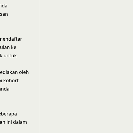
nda
esan
 mendaftar
ulan ke
k untuk
ediakan oleh
pi kohort
 anda
eberapa
an ini dalam