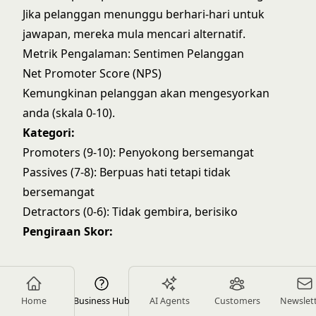
Jika pelanggan menunggu berhari-hari untuk
jawapan, mereka mula mencari alternatif.
Metrik Pengalaman: Sentimen Pelanggan
Net Promoter Score (NPS)
Kemungkinan pelanggan akan mengesyorkan
anda (skala 0-10).
Kategori:
Promoters (9-10): Penyokong bersemangat
Passives (7-8): Berpuas hati tetapi tidak
bersemangat
Detractors (0-6): Tidak gembira, berisiko
Pengiraan Skor:
NPS
Home
Business Hub
AI Agents
Customers
Newslet