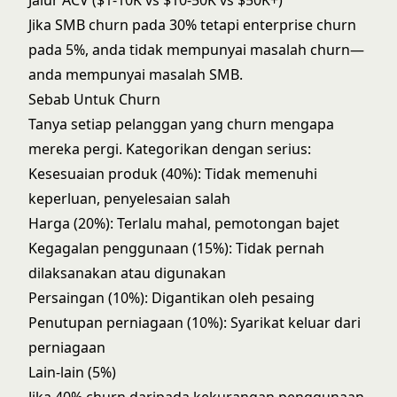
Jalur ACV ($1-10K vs $10-50K vs $50K+)
Jika SMB churn pada 30% tetapi enterprise churn
pada 5%, anda tidak mempunyai masalah churn—
anda mempunyai masalah SMB.
Sebab Untuk Churn
Tanya setiap pelanggan yang churn mengapa
mereka pergi. Kategorikan dengan serius:
Kesesuaian produk (40%): Tidak memenuhi
keperluan, penyelesaian salah
Harga (20%): Terlalu mahal, pemotongan bajet
Kegagalan penggunaan (15%): Tidak pernah
dilaksanakan atau digunakan
Persaingan (10%): Digantikan oleh pesaing
Penutupan perniagaan (10%): Syarikat keluar dari
perniagaan
Lain-lain (5%)