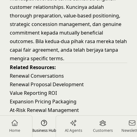
customer relationships. Kuncinya adalah
thorough preparation, value-based positioning,
strategic concession management, dan genuine
commitment kepada mutually beneficial
outcomes. Bila kedua-dua pihak rasa mereka telah
capai fair agreement, anda telah berjaya tanpa
mengira specific terms.
Related Resources:
Renewal Conversations
Renewal Proposal Development
Value Reporting ROI
Expansion Pricing Packaging
At-Risk Renewal Management
ABOUT THE AUTHOR
Home
Business Hub
AI Agents
Customers
Newslet