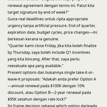
renewal agreement dengan terms ini. Patut kita
target signature by end of week?"
Guna real deadlines untuk cipta appropriate
urgency tanpa artificial pressure. End of quarter,
expiration date, budget cycles, price changes—ini
berkesan kerana ia genuine.
"Quarter kami close Friday. Jika kita boleh finalize
by Thursday, saya boleh include Q1 incentives
yang kita bincang. After that, saya perlu
reevaluate apa yang available."
Present options dan bukannya single take-it-or-
leave-it proposals: "Adakah anda prefer Option A
—annual renewal pada $100K dengan 10%
discount, atau Option B—2-year renewal pada
$95K setahun dengan rate lock?"
Ini frame decision sebagai which option daripada