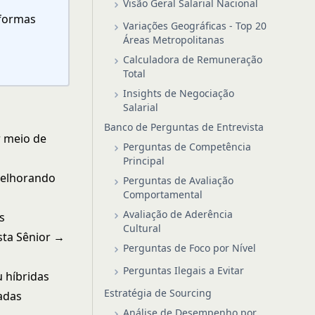
Visão Geral Salarial Nacional
aformas
Variações Geográficas - Top 20
Áreas Metropolitanas
Calculadora de Remuneração
Total
Insights de Negociação
Salarial
Banco de Perguntas de Entrevista
r meio de
Perguntas de Competência
Principal
melhorando
Perguntas de Avaliação
Comportamental
Avaliação de Aderência
s
Cultural
ista Sênior →
Perguntas de Foco por Nível
Perguntas Ilegais a Evitar
 híbridas
Estratégia de Sourcing
adas
Análise de Desempenho por