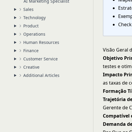
AI Marketing Specialist
Estra
Sales
Exemp
Technology
Checkl
Product
Operations
Human Resources
Visão Geral 
Finance
Objetivo Pri
Customer Service
testes e oti
Creative
Impacto Pri
Additional Articles
as taxas de 
Formação Tí
Trajetória d
Gerente de 
Compatível
Demanda de