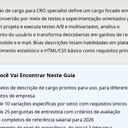
o de cargo para CRO specialist define um cargo focado e
conversão por meio de testes e experimentação orientados
t projeta e executa testes A/B e multivariados, analisa o
to do usuário e transforma descobertas em ganhos de re
mobile e e-mail. Boas descrições listam habilidades em pla
cimento estatístico e HTML/CSS básico como requisitos prin
ocê Vai Encontrar Neste Guia
elos de descrição de cargo prontos para uso, para diferen
xtos de empresa
e 10 variações específicas por setor, com requisitos únicos
e 25 perguntas de entrevista com critérios de avaliação
 completos de referência salarial para 2026
ento de nível de experiência, do inicial à liderança