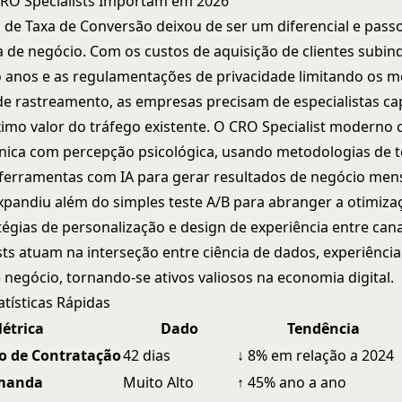
RO Specialists Importam em 2026
 de Taxa de Conversão deixou de ser um diferencial e pass
ca de negócio. Com os custos de aquisição de clientes subi
o anos e as regulamentações de privacidade limitando os 
 de rastreamento, as empresas precisam de especialistas c
ximo valor do tráfego existente. O CRO Specialist moderno
cnica com percepção psicológica, usando metodologias de t
ferramentas com IA para gerar resultados de negócio mens
xpandiu além do simples teste A/B para abranger a otimiza
atégias de personalização e design de experiência entre cana
sts atuam na interseção entre ciência de dados, experiência
 negócio, tornando-se ativos valiosos na economia digital.
atísticas Rápidas
étrica
Dado
Tendência
o de Contratação
42 dias
↓ 8% em relação a 2024
emanda
Muito Alto
↑ 45% ano a ano