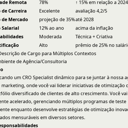
dade Remota
78%
↑ 15% em relação a 202
 de Carreira
Excelente
avaliação 4,2/5
o de Mercado
projeção de 35%
até 2028
 Salarial
12% ao ano
acima da inflação
abilidades
Moderada
Técnica + Criativa
tificação
Alto
prêmio de 25% no salár
escrição de Cargo para Múltiplos Contextos
biente de Agência/Consultoria
go
ando um CRO Specialist dinâmico para se juntar à nossa a
marketing, onde você vai liderar iniciativas de otimização
ólio diversificado de clientes de alto crescimento. Você vai
te acelerado, gerenciando múltiplos programas de teste
nte enquanto desenvolve estratégias de otimização inov
ados mensuráveis em diversos setores.
Responsabilidades