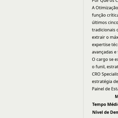
Por Que os C
A Otimização
função críti
últimos cinc
tradicionais
extrair o má
expertise té
avançadas e 
O cargo se e
o funil, estr
CRO Speciali
estratégia de
Painel de Est
M
Tempo Médi
Nível de D