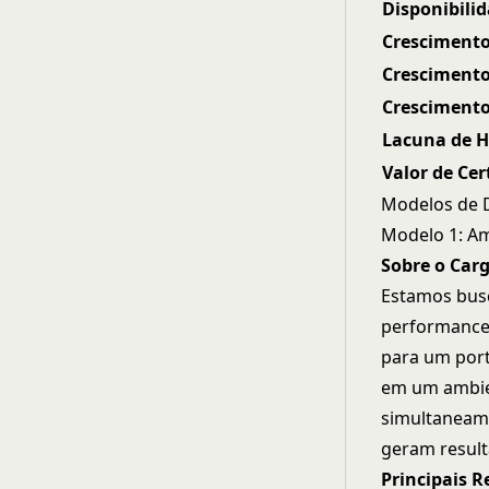
Disponibili
Crescimento
Cresciment
Crescimento
Lacuna de H
Valor de Cer
Modelos de D
Modelo 1: Am
Sobre o Car
Estamos busc
performance 
para um portf
em um ambien
simultaneame
geram result
Principais 