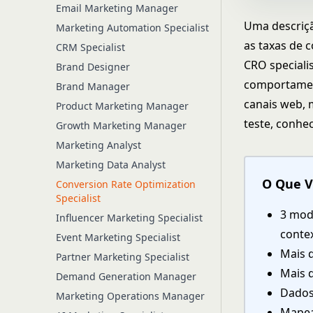
Email Marketing Manager
Uma descriçã
Marketing Automation Specialist
as taxas de 
CRM Specialist
CRO specialis
Brand Designer
comportamen
Brand Manager
canais web, 
Product Marketing Manager
teste, conhe
Growth Marketing Manager
Marketing Analyst
Marketing Data Analyst
O Que V
Conversion Rate Optimization
Specialist
3 mod
Influencer Marketing Specialist
conte
Event Marketing Specialist
Mais d
Partner Marketing Specialist
Mais d
Demand Generation Manager
Dados
Marketing Operations Manager
Mapeam