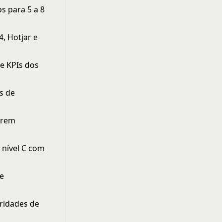
s para 5 a 8
, Hotjar e
 e KPIs dos
s de
brem
 nível C com
 e
oridades de