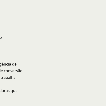
4
io
gência de
 de conversão
 trabalhar
adoras que