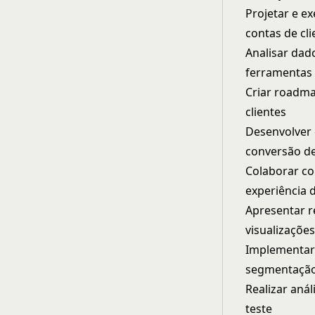
Projetar e e
contas de cl
Analisar dad
ferramentas 
Criar roadma
clientes
Desenvolver 
conversão de
Colaborar co
experiência 
Apresentar r
visualizaçõe
Implementar 
segmentação
Realizar aná
teste