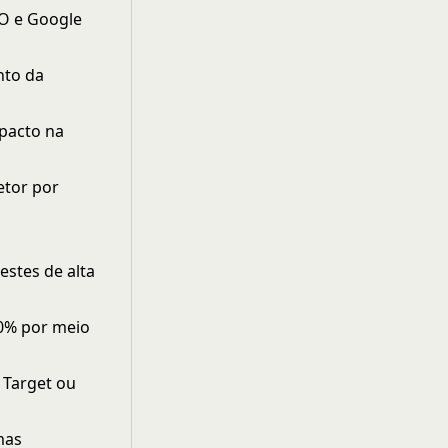
WO e Google
nto da
mpacto na
etor por
estes de alta
20% por meio
 Target ou
mas