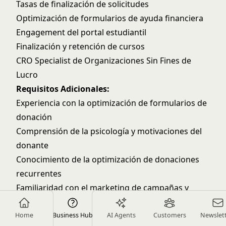
Tasas de finalización de solicitudes
Optimización de formularios de ayuda financiera
Engagement del portal estudiantil
Finalización y retención de cursos
CRO Specialist de Organizaciones Sin Fines de
Lucro
Requisitos Adicionales:
Experiencia con la optimización de formularios de
donación
Comprensión de la psicología y motivaciones del
donante
Conocimiento de la optimización de donaciones
recurrentes
Familiaridad con el marketing de campañas y
causas
Experiencia con la optimización de conversión de
Home
Business Hub
AI Agents
Customers
Newslet