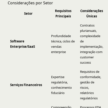
Considerações por Setor
Requisitos
Considerações
Setor
Principais
Únicas
Contratos
plurianuais,
Profundidade
complexidade
Software
técnica, ciclos de
de
Enterprise/SaaS
vendas
implementação,
enterprise
integração com
customer
success
Requisitos de
Expertise
conformidade,
regulatória,
gestão de
Serviços Financeiros
conhecimento
riscos,
fiduciário
relatórios
regulatórios
Compreensão
Processos FDA,