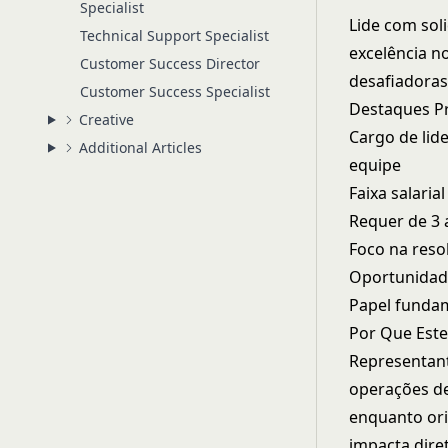
Specialist
Lide com soli
Technical Support Specialist
excelência n
Customer Success Director
desafiadoras
Customer Success Specialist
Destaques Pr
Creative
Cargo de lid
Additional Articles
equipe
Faixa salaria
Requer de 3 
Foco na reso
Oportunidade
Papel fundam
Por Que Este
Representant
operações de
enquanto or
impacta dire