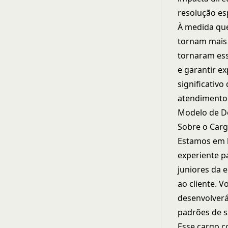
resolução es
À medida que
tornam mais 
tornaram ess
e garantir ex
significativ
atendimento 
Modelo de D
Sobre o Car
Estamos em b
experiente p
juniores da 
ao cliente. 
desenvolverá
padrões de sa
Esse cargo c