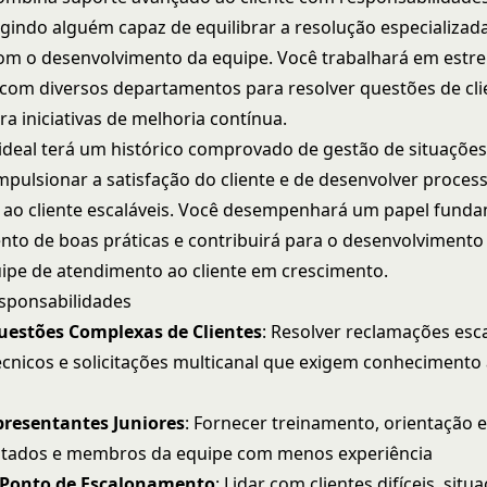
xigindo alguém capaz de equilibrar a resolução especializad
m o desenvolvimento da equipe. Você trabalhará em estre
com diversos departamentos para resolver questões de cli
ra iniciativas de melhoria contínua.
ideal terá um histórico comprovado de gestão de situações
impulsionar a satisfação do cliente e de desenvolver proces
ao cliente escaláveis. Você desempenhará um papel funda
nto de boas práticas e contribuirá para o desenvolvimento 
ipe de atendimento ao cliente em crescimento.
esponsabilidades
uestões Complexas de Clientes
: Resolver reclamações esc
cnicos e solicitações multicanal que exigem conhecimento
presentantes Juniores
: Fornecer treinamento, orientação e
atados e membros da equipe com menos experiência
 Ponto de Escalonamento
: Lidar com clientes difíceis, situ