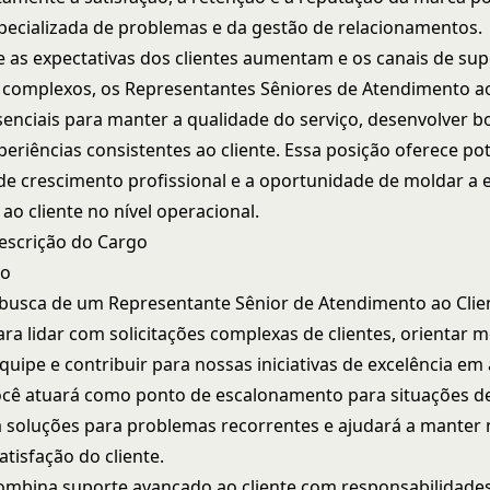
pecializada de problemas e da gestão de relacionamentos.
 as expectativas dos clientes aumentam e os canais de sup
complexos, os Representantes Sêniores de Atendimento ao
enciais para manter a qualidade do serviço, desenvolver b
periências consistentes ao cliente. Essa posição oferece po
o de crescimento profissional e a oportunidade de moldar a 
ao cliente no nível operacional.
escrição do Cargo
go
usca de um Representante Sênior de Atendimento ao Clie
ara lidar com solicitações complexas de clientes, orientar
equipe e contribuir para nossas iniciativas de excelência e
Você atuará como ponto de escalonamento para situações d
 soluções para problemas recorrentes e ajudará a manter 
tisfação do cliente.
ombina suporte avançado ao cliente com responsabilidade