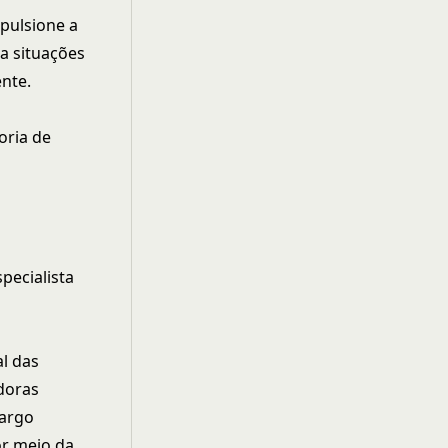
mpulsione a
a situações
ente.
oria de
pecialista
l das
adoras
cargo
or meio da