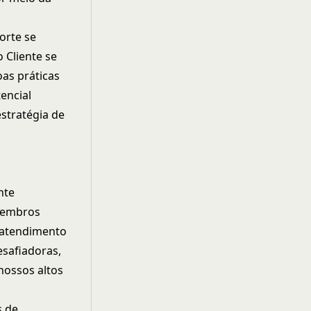
orte se
 Cliente se
oas práticas
tencial
estratégia de
nte
 membros
m atendimento
esafiadoras,
nossos altos
s de