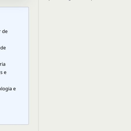
r de
 de
ria
s e
ologia e