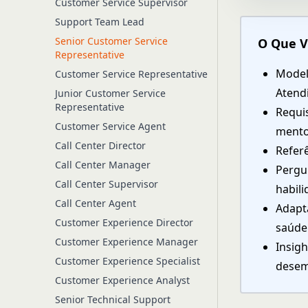
Customer Service Supervisor
Support Team Lead
Senior Customer Service
O Que V
Representative
Model
Customer Service Representative
Atend
Junior Customer Service
Representative
Requis
Customer Service Agent
mento
Call Center Director
Referê
Call Center Manager
Pergu
Call Center Supervisor
habili
Call Center Agent
Adapta
Customer Experience Director
saúde
Customer Experience Manager
Insigh
Customer Experience Specialist
dese
Customer Experience Analyst
Senior Technical Support