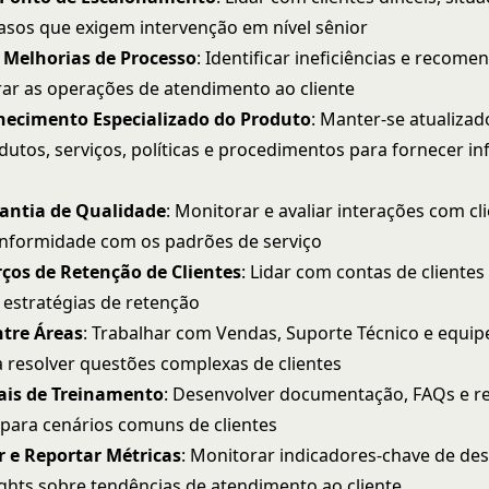
casos que exigem intervenção em nível sênior
 Melhorias de Processo
: Identificar ineficiências e recom
ar as operações de atendimento ao cliente
ecimento Especializado do Produto
: Manter-se atualizad
dutos, serviços, políticas e procedimentos para fornecer i
rantia de Qualidade
: Monitorar e avaliar interações com cl
onformidade com os padrões de serviço
rços de Retenção de Clientes
: Lidar com contas de clientes
estratégias de retenção
ntre Áreas
: Trabalhar com Vendas, Suporte Técnico e equip
 resolver questões complexas de clientes
iais de Treinamento
: Desenvolver documentação, FAQs e r
para cenários comuns de clientes
e Reportar Métricas
: Monitorar indicadores-chave de d
ights sobre tendências de atendimento ao cliente