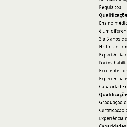
Requisitos
Qualificaçõe
Ensino médio
é um diferen
3 a 5 anos d
Histórico co
Experiência 
Fortes habil
Excelente co
Experiência 
Capacidade d
Qualificaçõe
Graduação e
Certificação 
Experiência 
Capacidades 