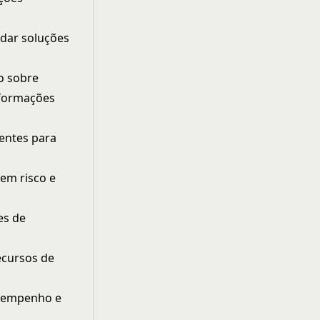
endar soluções
o sobre
nformações
ientes para
 em risco e
es de
ecursos de
esempenho e