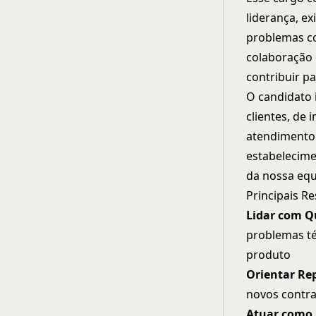
liderança, e
problemas co
colaboração 
contribuir pa
O candidato 
clientes, de 
atendimento 
estabelecime
da nossa equ
Principais R
Lidar com Q
problemas té
produto
Orientar Re
novos contr
Atuar como