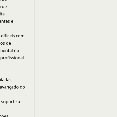
a de
ita
entes e
 difíceis com
sos de
mental no
profissional
aladas,
 avançado do
 suporte a
ações