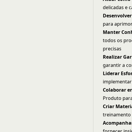
delicadas e 
Desenvolver
para aprimor
Manter Conh
todos os pro
precisas
Realizar Ga
garantir a c
Liderar Esfo
implementar 
Colaborar e
Produto para
Criar Mater
treinamento 
Acompanhar 
fornecer ins