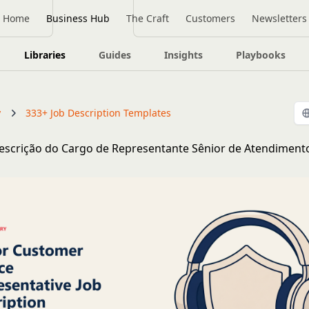
Home
Business Hub
The Craft
Customers
Newsletters
Libraries
Guides
Insights
Playbooks
y
333+ Job Description Templates
scrição do Cargo de Representante Sênior de Atendimento 