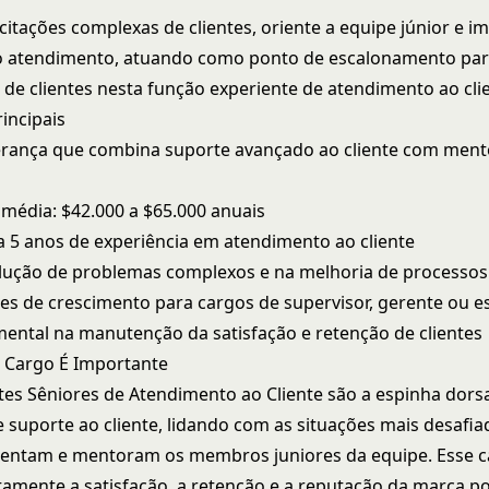
citações complexas de clientes, oriente a equipe júnior e i
o atendimento, atuando como ponto de escalonamento par
 de clientes nesta função experiente de atendimento ao cli
incipais
erança que combina suporte avançado ao cliente com ment
l média: $42.000 a $65.000 anuais
a 5 anos de experiência em atendimento ao cliente
lução de problemas complexos e na melhoria de processos
s de crescimento para cargos de supervisor, gerente ou es
ental na manutenção da satisfação e retenção de clientes
 Cargo É Importante
es Sêniores de Atendimento ao Cliente são a espinha dorsa
 suporte ao cliente, lidando com as situações mais desafi
ientam e mentoram os membros juniores da equipe. Esse 
tamente a satisfação, a retenção e a reputação da marca p