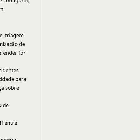
 configurar,
em
e, triagem
imização de
efender for
cidentes
cidade para
ça sobre
k de
f entre