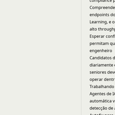
compliance p
Compreender 
endpoints do
Learning, e 
alto through
Esperar conf
permitam que
engenheiro
Candidatos d
diariamente 
seniores dev
operar dentr
Trabalhando
Agentes de I
automática v
detecção de 