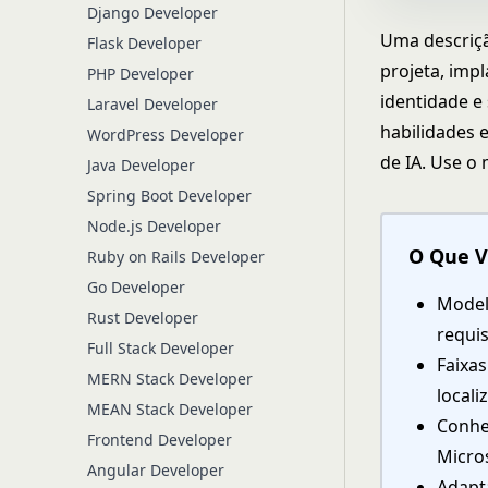
Django Developer
Uma descriçã
Flask Developer
projeta, imp
PHP Developer
identidade e
Laravel Developer
habilidades e
WordPress Developer
de IA. Use o
Java Developer
Spring Boot Developer
Node.js Developer
O Que V
Ruby on Rails Developer
Go Developer
Model
Rust Developer
requis
Full Stack Developer
Faixas
MERN Stack Developer
locali
MEAN Stack Developer
Conhec
Frontend Developer
Micro
Angular Developer
Adapt