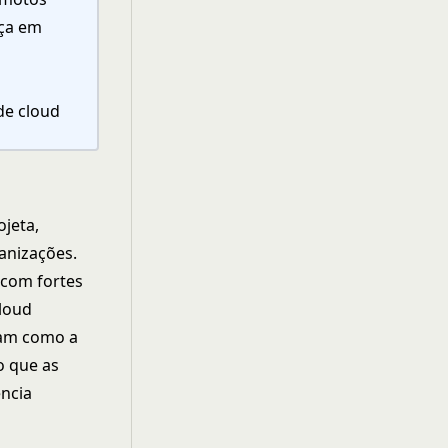
nça em
de cloud
ojeta,
anizações.
 com fortes
cloud
uam como a
o que as
ncia