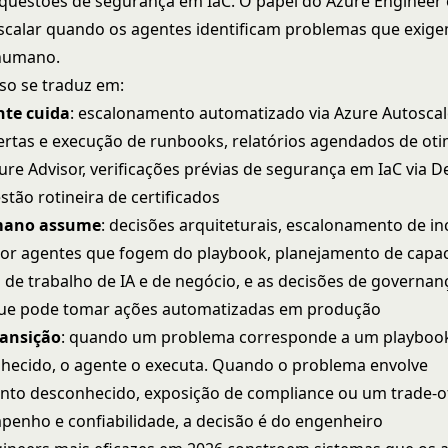
 questões de segurança em IaC. O papel do Azure Engineer é
scalar quando os agentes identificam problemas que exig
humano.
sso se traduz em:
nte cuida
: escalonamento automatizado via Azure Autoscal
ertas e execução de runbooks, relatórios agendados de ot
ure Advisor, verificações prévias de segurança em IaC via D
tão rotineira de certificados
mano assume
: decisões arquiteturais, escalonamento de in
or agentes que fogem do playbook, planejamento de capa
 de trabalho de IA e de negócio, e as decisões de governan
ue pode tomar ações automatizadas em produção
ransição
: quando um problema corresponde a um playboo
hecido, o agente o executa. Quando o problema envolve
to desconhecido, exposição de compliance ou um trade-of
penho e confiabilidade, a decisão é do engenheiro