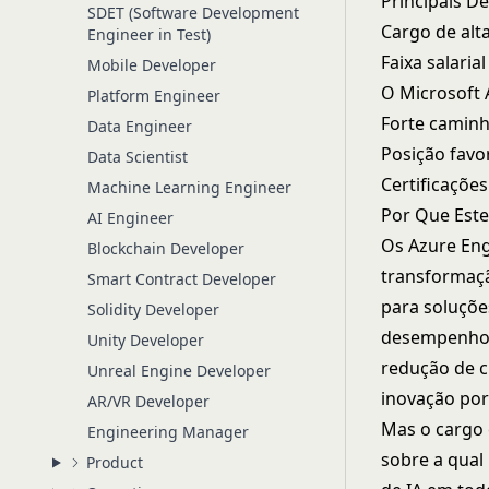
Principais D
SDET (Software Development
Cargo de al
Engineer in Test)
Faixa salaria
Mobile Developer
O Microsoft 
Platform Engineer
Forte caminho
Data Engineer
Posição favo
Data Scientist
Certificações
Machine Learning Engineer
Por Que Este
AI Engineer
Os Azure Eng
Blockchain Developer
transformaçã
Smart Contract Developer
para soluçõe
Solidity Developer
desempenho 
Unity Developer
redução de c
Unreal Engine Developer
inovação por 
AR/VR Developer
Mas o cargo 
Engineering Manager
sobre a qual
Product