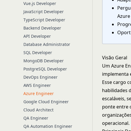
Vue.js Developer
Pergu
JavaScript Developer
Azure
TypeScript Developer
Progre
Backend Developer
Oport
API Developer
Database Administrator
SQL Developer
Visão Geral
MongoDB Developer
Um Azure Eng
PostgreSQL Developer
implementa e
DevOps Engineer
Esse cargo c
AWS Engineer
habilidades 
Azure Engineer
escaláveis, 
Google Cloud Engineer
ponte entre 
Cloud Architect
organizaçõe
QA Engineer
operacional.
QA Automation Engineer