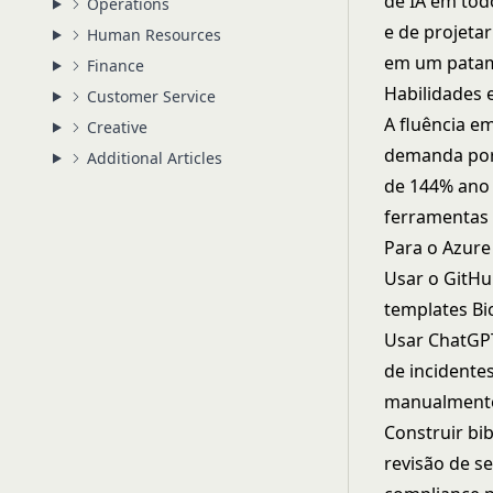
de IA em tod
Operations
e de projeta
Human Resources
em um patam
Finance
Habilidades 
Customer Service
A fluência e
Creative
demanda por 
Additional Articles
de 144% ano 
ferramentas 
Para o Azure 
Usar o GitHu
templates Bi
Usar ChatGPT
de incidente
manualment
Construir bib
revisão de s