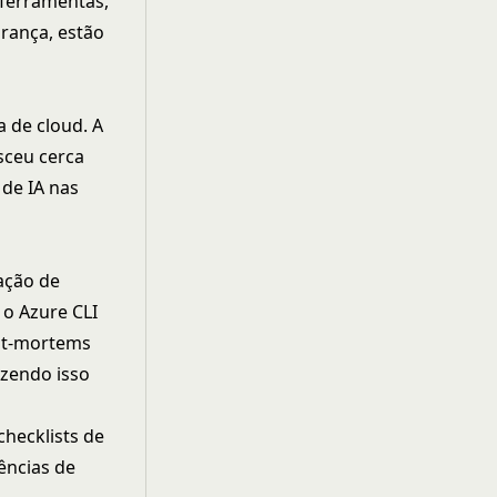
 ferramentas,
rança, estão
a de cloud. A
sceu cerca
 de IA nas
iação de
 o Azure CLI
ost-mortems
azendo isso
checklists de
ências de