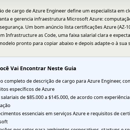
o de cargo de Azure Engineer define um especialista em c
lanta e gerencia infraestrutura Microsoft Azure: computaçã
 segurança. Um bom anúncio lista certificações Azure (AZ-10
m Infrastructure as Code, uma faixa salarial clara e expecta
 modelo pronto para copiar abaixo e depois adapte-o à sua s
ocê Vai Encontrar Neste Guia
o completo de descrição de cargo para Azure Engineer, co
itos específicos de Azure
 salariais de $85.000 a $145.000, de acordo com experiência
zação
imentos essenciais em serviços Azure e requisitos de cert
soft
ações por setor para ambientes corporativos, startups e r