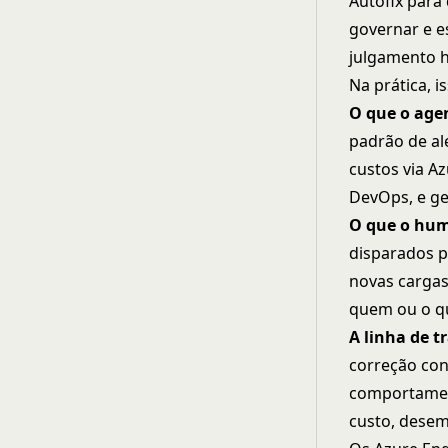
Autofix para
governar e e
julgamento 
Na prática, i
O que o age
padrão de al
custos via Az
DevOps, e ges
O que o hu
disparados p
novas cargas
quem ou o q
A linha de t
correção con
comportamen
custo, desem