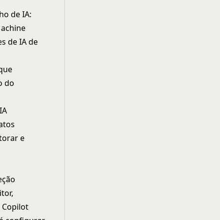
ho de IA:
Machine
s de IA de
 que
o do
IA
atos
torar e
eção
tor,
 Copilot