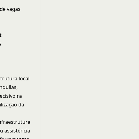
de vagas
t
s
trutura local
nquilas,
cisivo na
ilização da
nfraestrutura
u assistência