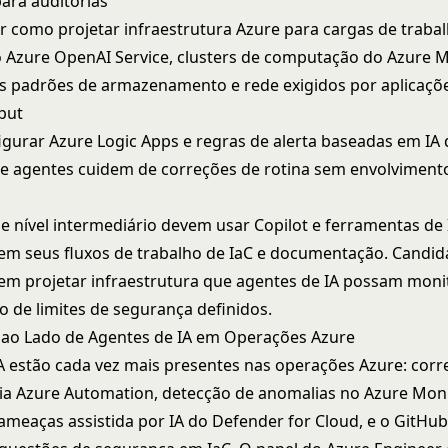
ara auditorias
como projetar infraestrutura Azure para cargas de trabal
 Azure OpenAI Service, clusters de computação do Azure 
os padrões de armazenamento e rede exigidos por aplicaçõe
put
igurar Azure Logic Apps e regras de alerta baseadas em IA
 agentes cuidem de correções de rotina sem envolviment
e nível intermediário devem usar Copilot e ferramentas de 
em seus fluxos de trabalho de IaC e documentação. Candid
em projetar infraestrutura que agentes de IA possam moni
o de limites de segurança definidos.
 ao Lado de Agentes de IA em Operações Azure
A estão cada vez mais presentes nas operações Azure: corr
ia Azure Automation, detecção de anomalias no Azure Moni
ameaças assistida por IA do Defender for Cloud, e o GitHub