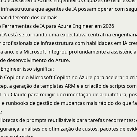
o o ecossistema Azure. Engenheiros capazes de usar essas
r infraestrutura que agentes de IA possam operar com segu
ar diferente dos demais.
e Ferramentas de IA para Azure Engineer em 2026
m IA está se tornando uma expectativa central na engenhari
profissionais de infraestrutura com habilidades em IA cre
a ano, e a Microsoft integrou profundamente a assistência
de desenvolvimento do Azure.
Engineer, isso significa:
b Copilot e o Microsoft Copilot no Azure para acelerar a cr
cep, a geração de templates ARM e a criação de scripts com
 ou Claude para redigir documentação de arquitetura, p
s e runbooks de gestão de mudanças mais rápido do que f
e
liotecas de prompts reutilizáveis para tarefas recorrentes: 
egurança, análises de otimização de custos, pacotes de evid