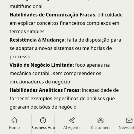
multifuncional
Habilidades de Comunicação Fracas
: dificuldade
em explicar conceitos financeiros complexos em
termos simples
Resistência à Mudança
: falta de disposição para
se adaptar a novos sistemas ou melhorias de
processo
Visão de Negócio Limitada
: foco apenas na
mecânica contábil, sem compreender os
direcionadores de negócio
Habilidades Analíticas Fracas
: incapacidade de
fornecer exemplos específicos de análises que
geraram decisões de negócio
Seção de Perguntas Frequentes
Home
Business Hub
AI Agents
Customers
Newslet