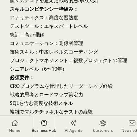
個々のテストを超えた戦略的思考の欠如
スキルコンピテンシー枠組み：
アナリティクス：高度な習熟度
テストツール：エキスパートレベル
統計：高い理解
コミュニケーション：関係者管理
技術スキル：中級レベルのコーディング
プロジェクトマネジメント：複数プロジェクトの管理
シニアレベル（6〜10年）
必須要件：
CROプログラムを管理したリーダーシップ経験
戦略的思考とロードマップ策定力
SQLを含む高度な技術スキル
複雑でマルチチャネルなテストの経験
プロダクトの意思決定に影響を与えた実績
若手メンバーを指導した実績
Home
Business Hub
AI Agents
Customers
Newslet