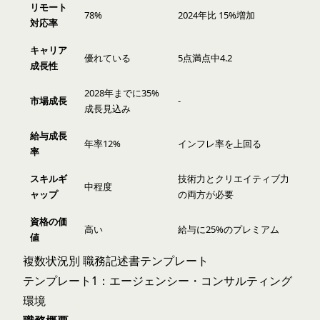
リモート
78%
2024年比 15%増加
対応率
キャリア
優れている
5点満点中4.2
成長性
2028年までに35%
市場成長
-
成長見込み
給与成長
年率12%
インフレ率を上回る
率
スキルギ
技術力とクリエイティブ力
中程度
ャップ
の両方が必要
資格の価
高い
給与に25%のプレミアム
値
複数状況別 職務記述書テンプレート
テンプレート1：エージェンシー・コンサルティング
環境