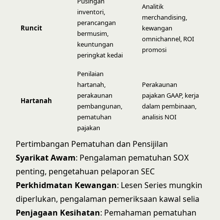
Pusingan
Analitik
inventori,
merchandising,
perancangan
Runcit
kewangan
bermusim,
omnichannel, ROI
keuntungan
promosi
peringkat kedai
Penilaian
hartanah,
Perakaunan
perakaunan
pajakan GAAP, kerja
Hartanah
pembangunan,
dalam pembinaan,
pematuhan
analisis NOI
pajakan
Pertimbangan Pematuhan dan Pensijilan
Syarikat Awam
: Pengalaman pematuhan SOX
penting, pengetahuan pelaporan SEC
Perkhidmatan Kewangan
: Lesen Series mungkin
diperlukan, pengalaman pemeriksaan kawal selia
Penjagaan Kesihatan
: Pemahaman pematuhan