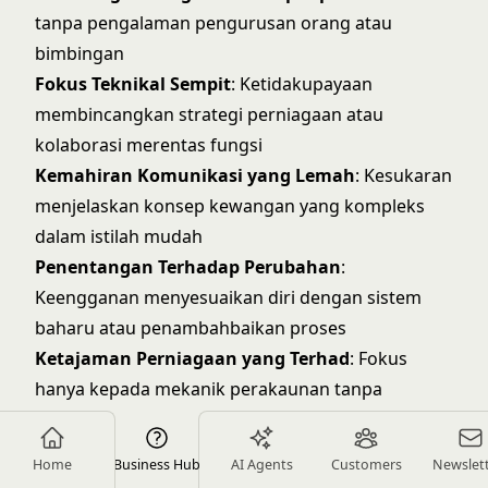
tanpa pengalaman pengurusan orang atau
bimbingan
Fokus Teknikal Sempit
: Ketidakupayaan
membincangkan strategi perniagaan atau
kolaborasi merentas fungsi
Kemahiran Komunikasi yang Lemah
: Kesukaran
menjelaskan konsep kewangan yang kompleks
dalam istilah mudah
Penentangan Terhadap Perubahan
:
Keengganan menyesuaikan diri dengan sistem
baharu atau penambahbaikan proses
Ketajaman Perniagaan yang Terhad
: Fokus
hanya kepada mekanik perakaunan tanpa
memahami pemacu perniagaan
Kemahiran Analitikal yang Lemah
: Tidak dapat
Home
Business Hub
AI Agents
Customers
Newslet
memberikan contoh khusus analisis yang