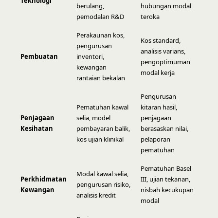
Teknologi
berulang,
hubungan modal
pemodalan R&D
teroka
Perakaunan kos,
Kos standard,
pengurusan
analisis varians,
Pembuatan
inventori,
pengoptimuman
kewangan
modal kerja
rantaian bekalan
Pengurusan
Pematuhan kawal
kitaran hasil,
Penjagaan
selia, model
penjagaan
Kesihatan
pembayaran balik,
berasaskan nilai,
kos ujian klinikal
pelaporan
pematuhan
Pematuhan Basel
Modal kawal selia,
Perkhidmatan
III, ujian tekanan,
pengurusan risiko,
Kewangan
nisbah kecukupan
analisis kredit
modal