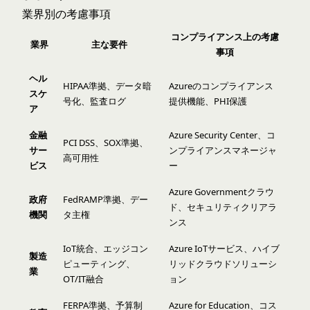
業界別の考慮事項
コンプライアンス上の考慮
業界
主な要件
事項
ヘル
HIPAA準拠、データ暗
Azureのコンプライアンス
スケ
号化、監査ログ
提供機能、PHI保護
ア
金融
Azure Security Center、コ
PCI DSS、SOX準拠、
サー
ンプライアンスマネージャ
高可用性
ビス
ー
Azure Governmentクラウ
政府
FedRAMP準拠、デー
ド、セキュリティクリアラ
機関
タ主権
ンス
IoT統合、エッジコン
Azure IoTサービス、ハイブ
製造
ピューティング、
リッドクラウドソリューシ
業
OT/IT融合
ョン
FERPA準拠、予算制
Azure for Education、コス