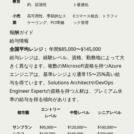
教育
約、拡張性
ト最適化
小売
高可用性、季節的なス
Eコマース統合、トラフィ
業
ケーリング、PCI準拠
ック管理
報酬ガイド
給与情報
全国平均レンジ：
年間$85,000〜$145,000
給与レンジは、経験レベル、資格、勤務地によって大
きく異なります。複数のMicrosoft資格を持つAzure
エンジニアは、基準レンジより通常15〜25%高い給
与を得ています。Solutions ArchitectやDevOps
Engineer Expertの資格を持つ人材は、プレミアム水
準の給与を得る傾向があります。
エントリー
都市圏
中堅レベル
シニアレベル
レベル
サンフラン
$95,000〜
$120,000〜
$160,000〜
シスコ
$120,000
$160,000
$200,000