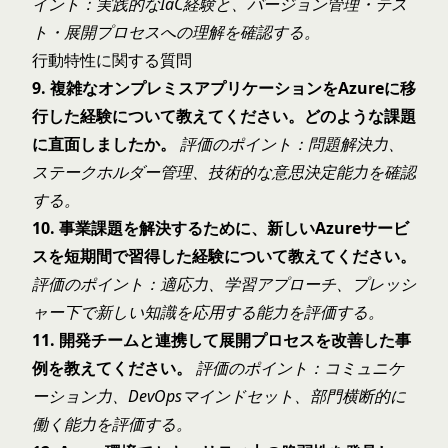
イント：実践的なIaC経験と、バージョン管理・テス
ト・展開プロセスへの理解を確認する。
行動特性に関する質問
9. 複雑なオンプレミスアプリケーションをAzureに移
行した経験について教えてください。どのような課題
に直面しましたか。
評価のポイント：問題解決力、
ステークホルダー管理、技術的な意思決定能力を確認
する。
10. 事業課題を解決するために、新しいAzureサービ
スを短期間で習得した経験について教えてください。
評価のポイント：適応力、学習アプローチ、プレッシ
ャー下で新しい知識を応用する能力を評価する。
11. 開発チームと連携して展開プロセスを改善した事
例を教えてください。
評価のポイント：コミュニケ
ーション力、DevOpsマインドセット、部門横断的に
働く能力を評価する。