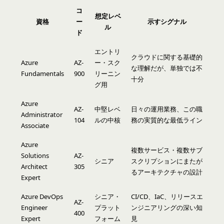
コ
想定レベ
資格
ー
示すシグナル
ル
ド
エントリ
クラウドに関する基礎的
Azure
AZ-
ー・スク
な理解だが、単独では不
Fundamentals
900
リーニン
十分
グ用
Azure
AZ-
中堅レベ
日々の運用業務、この職
Administrator
104
ルの中核
務の実質的な最低ライン
Associate
Azure
複数サービス・複数サブ
Solutions
AZ-
シニア
スクリプションにまたが
Architect
305
るアーキテクチャの設計
Expert
Azure DevOps
シニア・
CI/CD、IaC、リリースエ
AZ-
Engineer
プラット
ンジニアリングの深い知
400
Expert
フォーム
見