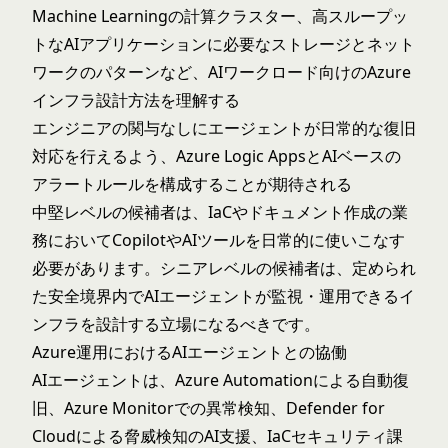
Machine Learningの計算クラスター、高スループッ
トなAIアプリケーションに必要なストレージとネット
ワークのパターンなど、AIワークロード向けのAzure
インフラ設計方法を理解する
エンジニアの関与なしにエージェントが日常的な復旧
対応を行えるよう、Azure Logic AppsとAIベースの
アラートルールを構成することが期待される
中堅レベルの候補者は、IaCやドキュメント作成の業
務においてCopilotやAIツールを日常的に使いこなす
必要があります。シニアレベルの候補者は、定められ
た安全境界内でAIエージェントが監視・運用できるイ
ンフラを設計する立場になるべきです。
Azure運用におけるAIエージェントとの協働
AIエージェントは、Azure Automationによる自動復
旧、Azure Monitorでの異常検知、Defender for
Cloudによる脅威検知のAI支援、IaCセキュリティ課