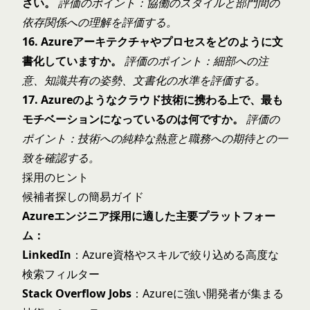
さい。
評価のポイント：協働のスタイルと部門間の
依存関係への理解を評価する。
16. Azureアーキテクチャやプロセスをどのように文
書化していますか。
評価のポイント：細部への注
意、知識共有の姿勢、文書化の水準を評価する。
17. Azureのようなクラウド技術に携わる上で、最も
モチベーションになっているのは何ですか。
評価の
ポイント：技術への純粋な熱意と職務への期待との一
致を確認する。
採用のヒント
候補者探しの簡易ガイド
Azureエンジニア採用に適した主要プラットフォー
ム：
LinkedIn
：Azure資格やスキルで絞り込める高度な
検索フィルター
Stack Overflow Jobs
：Azureに強い開発者が集まる