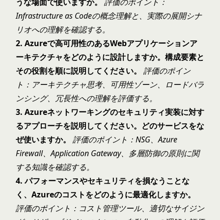
うな場面で使いますか。
評価のポイント：
Infrastructure as Codeの概念理解と、実際の展開シナ
リオへの理解を確認する。
2. Azureで高可用性のあるWebアプリケーションア
ーキテクチャをどのように設計しますか。構成要素と
その役割を順に説明してください。
評価のポイン
ト：アーキテクチャ思考、可用性ゾーン、ロードバラ
ンシング、冗長性への理解を評価する。
3. Azureネットワーキングのセキュリティ実装に対す
るアプローチを説明してください。どのサービスをな
ぜ使いますか。
評価のポイント：NSG、Azure
Firewall、Application Gateway、多層防御の原則に関
する知識を確認する。
4. パフォーマンスやセキュリティを損なうことな
く、Azureのコストをどのように最適化しますか。
評価のポイント：コスト管理ツール、適切なサイジン