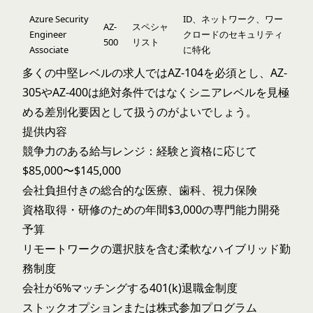
Azure Security
ID、ネットワーク、ワー
AZ-
スペシャ
Engineer
クロードのセキュリティ
500
リスト
Associate
に特化
多くの中堅レベルの求人ではAZ-104を必須とし、AZ-
305やAZ-400は絶対条件ではなくシニアレベルを見極
める差別化要因として扱うのがよいでしょう。
提供内容
競争力のある給与レンジ：経験と資格に応じて
$85,000〜$145,000
会社負担付きの総合的な医療、歯科、視力保険
資格取得・研修のための年間$3,000の専門能力開発
予算
リモートワークの選択肢を含む柔軟なハイブリッド勤
務制度
会社が6%マッチングする401(k)退職金制度
ストックオプションまたは株式参加プログラム