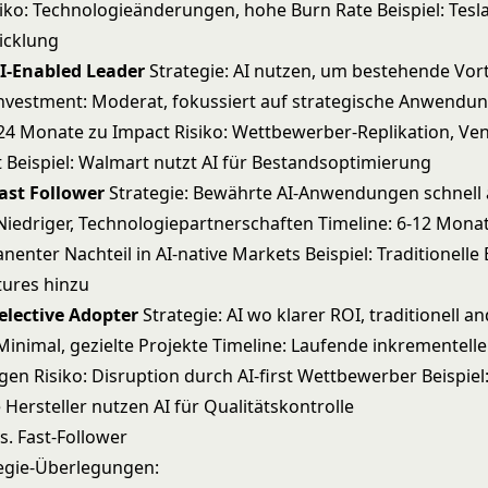
siko: Technologieänderungen, hohe Burn Rate Beispiel: Tesla
icklung
AI-Enabled Leader
Strategie: AI nutzen, um bestehende Vort
nvestment: Moderat, fokussiert auf strategische Anwendu
-24 Monate zu Impact Risiko: Wettbewerber-Replikation, Ve
 Beispiel: Walmart nutzt AI für Bestandsoptimierung
Fast Follower
Strategie: Bewährte AI-Anwendungen schnell
Niedriger, Technologiepartnerschaften Timeline: 6-12 Monat
nenter Nachteil in AI-native Markets Beispiel: Traditionell
tures hinzu
Selective Adopter
Strategie: AI wo klarer ROI, traditionell 
Minimal, gezielte Projekte Timeline: Laufende inkrementelle
en Risiko: Disruption durch AI-first Wettbewerber Beispiel
e Hersteller nutzen AI für Qualitätskontrolle
s. Fast-Follower
egie-Überlegungen: