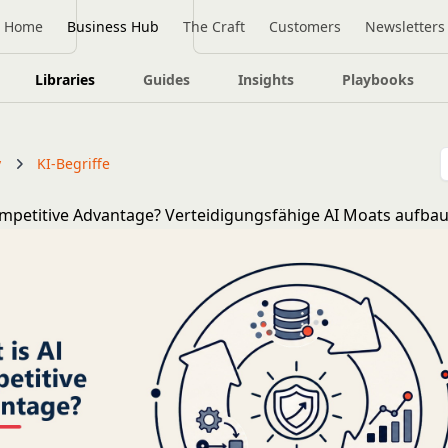
Home
Business Hub
The Craft
Customers
Newsletters
Libraries
Guides
Insights
Playbooks
y
KI-Begriffe
ompetitive Advantage? Verteidigungsfähige AI Moats aufba