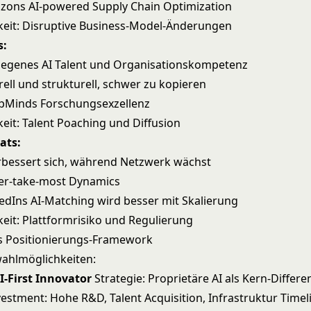
azons AI-powered Supply Chain Optimization
eit: Disruptive Business-Model-Änderungen
s:
rlegenes
AI Talent
und Organisationskompetenz
rell und strukturell, schwer zu kopieren
epMinds Forschungsexzellenz
it: Talent Poaching und Diffusion
ats:
verbessert sich, während Netzwerk wächst
ner-take-most Dynamics
nkedIns AI-Matching wird besser mit Skalierung
it: Plattformrisiko und Regulierung
s Positionierungs-Framework
wahlmöglichkeiten:
AI-First Innovator
Strategie: Proprietäre AI als Kern-Differe
estment: Hohe R&D, Talent Acquisition, Infrastruktur Timeli