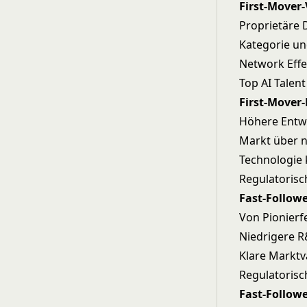
First-Mover-
Proprietäre 
Kategorie u
Network Effe
Top AI Talen
First-Mover-
Höhere Entwi
Markt über n
Technologie 
Regulatoris
Fast-Followe
Von Pionierfe
Niedrigere R
Klare Marktv
Regulatorisc
Fast-Followe