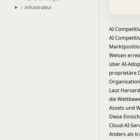
Infrastruktur
AI Competiti
AI Competiti
Marktpositio
Weisen errei
über AI-Adop
proprietäre 
Organisatio
Laut Harvard
die Wettbewe
Assets und W
Diese Einsic
Cloud-AI-Ser
Anders als t