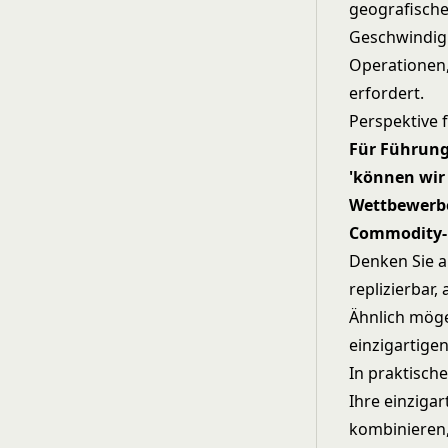
geografische
Geschwindigk
Operationen,
erfordert.
Perspektive 
Für Führung
'können wir 
Wettbewerber
Commodity-K
Denken Sie a
replizierbar
Ähnlich möge
einzigartige
In praktisch
Ihre einziga
kombinieren