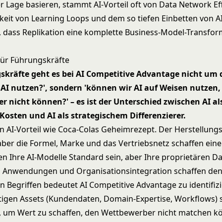
r Lage basieren, stammt AI-Vorteil oft von
Data Network Ef
eit von Learning Loops und dem so tiefen Einbetten von AI
 dass Replikation eine komplette Business-Model-Transfor
für Führungskräfte
skräfte geht es bei AI Competitive Advantage nicht um 
AI nutzen?', sondern 'können wir AI auf Weisen nutzen,
 nicht können?' – es ist der Unterschied zwischen AI al
osten und AI als strategischem Differenzierer.
n AI-Vorteil wie Coca-Colas Geheimrezept. Der Herstellungs
, aber die Formel, Marke und das Vertriebsnetz schaffen ein
n Ihre AI-Modelle Standard sein, aber Ihre proprietären Da
n Anwendungen und Organisationsintegration schaffen den 
en Begriffen bedeutet AI Competitive Advantage zu identifiz
rtigen Assets (Kundendaten, Domain-Expertise, Workflows) s
, um Wert zu schaffen, den Wettbewerber nicht matchen k