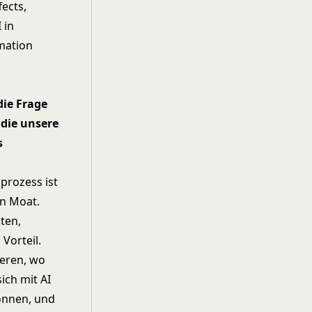
fects
,
 in
mation
die Frage
 die unsere
s
prozess ist
en Moat.
ten,
Vorteil.
ieren, wo
ich mit AI
önnen, und