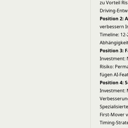
zu Vorteil Ri
Driving-Entw
Position 2: 
verbessern I
Timeline: 12
Abhängigkeit
Position 3: 
Investment: 
Risiko: Perma
fügen AI-Fea
Position 4: 
Investment: 
Verbesserung
Spezialisiert
First-Mover v
Timing-Strat