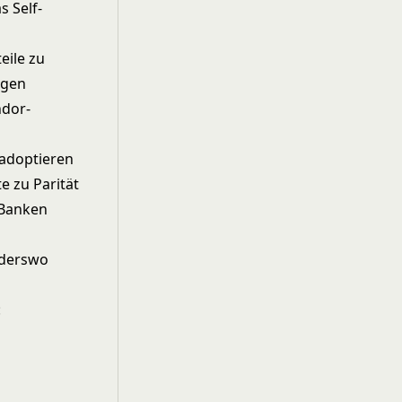
s Self-
eile zu
ngen
ndor-
 adoptieren
e zu Parität
e Banken
anderswo
: