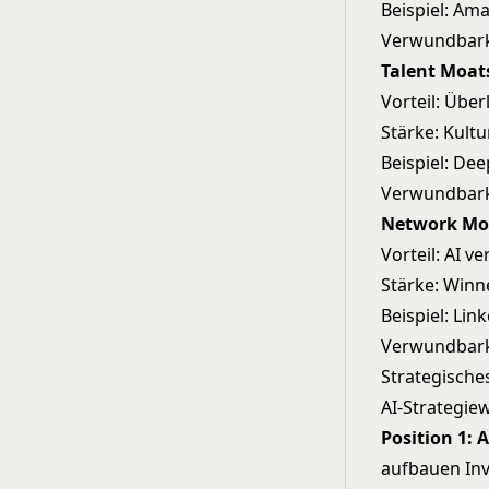
Beispiel: Am
Verwundbark
Talent Moat
Vorteil: Übe
Stärke: Kultu
Beispiel: De
Verwundbarke
Network Mo
Vorteil: AI 
Stärke: Win
Beispiel: Li
Verwundbarke
Strategische
AI-Strategie
Position 1: 
aufbauen Inv