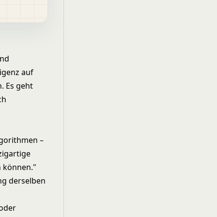
und
ligenz
auf
. Es geht
ch
lgorithmen –
zigartige
n können."
ung derselben
 oder