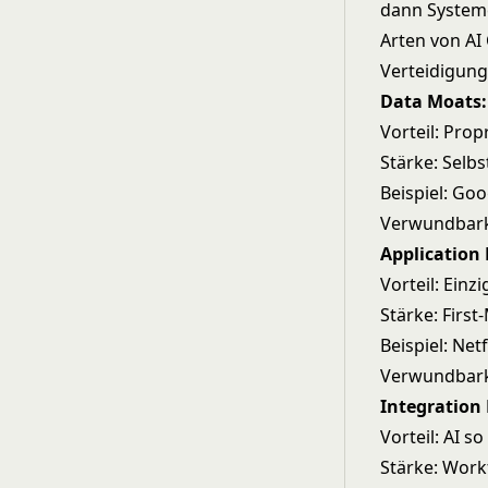
dann Systeme
Arten von AI
Verteidigung
Data Moats:
Vorteil: Pro
Stärke: Selb
Beispiel: Go
Verwundbark
Application
Vorteil: Ein
Stärke: First
Beispiel: Net
Verwundbarke
Integration
Vorteil: AI s
Stärke: Work