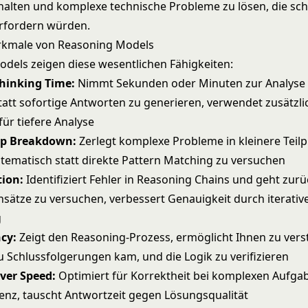
halten und komplexe technische Probleme zu lösen, die schn
rfordern würden.
rkmale von Reasoning Models
dels zeigen diese wesentlichen Fähigkeiten:
hinking Time:
Nimmt Sekunden oder Minuten zur Analyse
att sofortige Antworten zu generieren, verwendet zusätzli
ür tiefere Analyse
ep Breakdown:
Zerlegt komplexe Probleme in kleinere Teil
ystematisch statt direkte Pattern Matching zu versuchen
tion:
Identifiziert Fehler in Reasoning Chains und geht zur
Ansätze zu versuchen, verbessert Genauigkeit durch iterativ
g
cy:
Zeigt den Reasoning-Prozess, ermöglicht Ihnen zu vers
u Schlussfolgerungen kam, und die Logik zu verifizieren
ver Speed:
Optimiert für Korrektheit bei komplexen Aufgab
tenz, tauscht Antwortzeit gegen Lösungsqualität