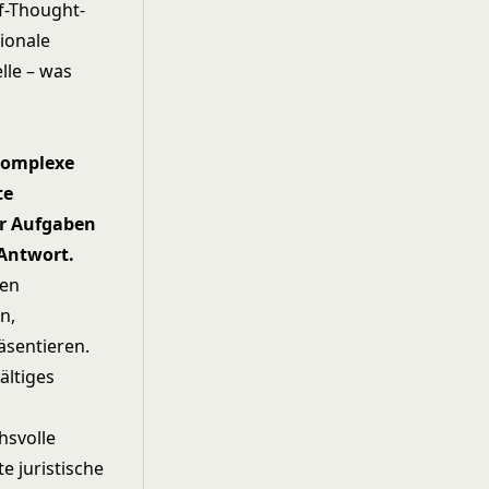
of-Thought-
ionale
lle – was
komplexe
te
ür Aufgaben
 Antwort.
gen
n,
äsentieren.
ältiges
hsvolle
e juristische