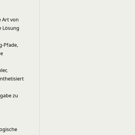
e Art von
ie Lösung
g-Pfade,
ne
ler,
thetisiert
fgabe zu
logische