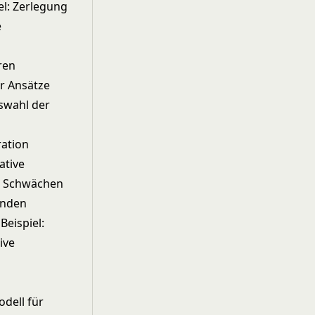
el: Zerlegung
e
ren
r Ansätze
swahl der
ration
ative
en Schwächen
enden
eispiel:
ive
dell für