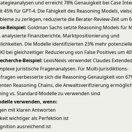
ategieanalysen und erreicht 78% Genauigkeit bei Case Int
it 45% für GPT-4. Die Fähigkeit des Reasoning Models, viels
bleme zu zerlegen, reduzierte die Berater-Review-Zeit um 
e-Beispiel:
Goldman Sachs setzte Reasoning Models für
n, analysierte Finanzberichte, Marktpositionierung und
ichkeiten. Die Modelle identifizierten 23% mehr potenziel
KI bei gleichzeitiger Reduzierung von False Positives um 40
Recherche-Beispiel:
LexisNexis verwendet Claudes Extended
plexe juristische Fragenanalysen. Für Multi-Jurisdiktions-
fragen verbesserte sich die Reasoning-Genauigkeit von 67
enten Reasoning Chains, die Anwaltsverifizierung ermöglic
ing vs. Standard-Modelle zu verwenden sind
delle verwenden, wenn:
gen mit klaren Antworten
it wichtiger als Perfektion ist
gnition ausreichend ist