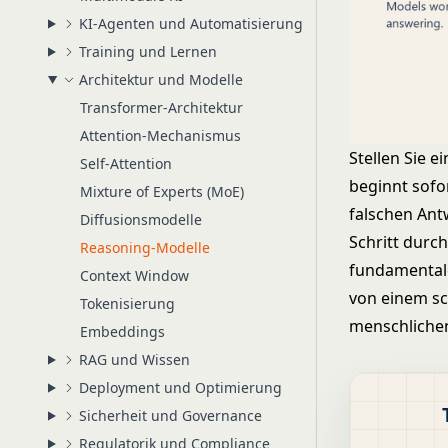
KI-Agenten und Automatisierung
Training und Lernen
Architektur und Modelle
Transformer-Architektur
Attention-Mechanismus
Stellen Sie 
Self-Attention
beginnt sofo
Mixture of Experts (MoE)
falschen Ant
Diffusionsmodelle
Schritt durc
Reasoning-Modelle
fundamental
Context Window
von einem sc
Tokenisierung
menschlichen
Embeddings
RAG und Wissen
Deployment und Optimierung
Sicherheit und Governance
Regulatorik und Compliance