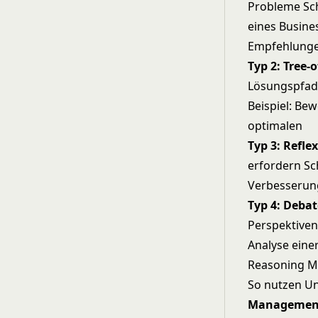
Probleme Sch
eines Busine
Empfehlung
Typ 2: Tree
Lösungspfade
Beispiel: Be
optimalen
Typ 3: Refle
erfordern Sch
Verbesserung
Typ 4: Deba
Perspektiven
Analyse einer
Reasoning Mo
So nutzen U
Management 