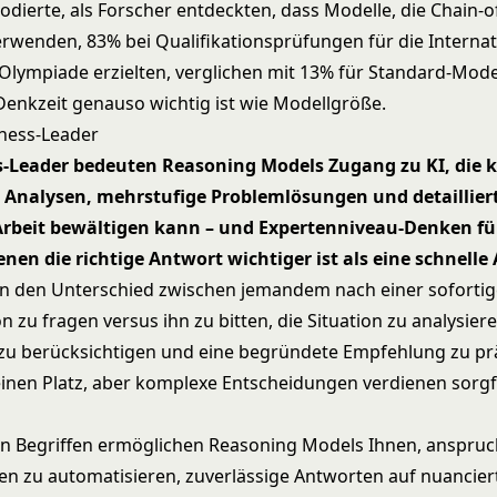
lodierte, als Forscher entdeckten, dass Modelle, die Chain-
rwenden, 83% bei Qualifikationsprüfungen für die Internat
lympiade erzielten, verglichen mit 13% für Standard-Mode
 Denkzeit genauso wichtig ist wie Modellgröße.
iness-Leader
s-Leader bedeuten Reasoning Models Zugang zu KI, die 
e Analysen, mehrstufige Problemlösungen und detaillier
Arbeit bewältigen kann – und Expertenniveau-Denken f
 denen die richtige Antwort wichtiger ist als eine schnelle
n den Unterschied zwischen jemandem nach einer soforti
 zu fragen versus ihn zu bitten, die Situation zu analysiere
 zu berücksichtigen und eine begründete Empfehlung zu pr
einen Platz, aber komplexe Entscheidungen verdienen sorgf
en Begriffen ermöglichen Reasoning Models Ihnen, anspruc
en zu automatisieren, zuverlässige Antworten auf nuanciert