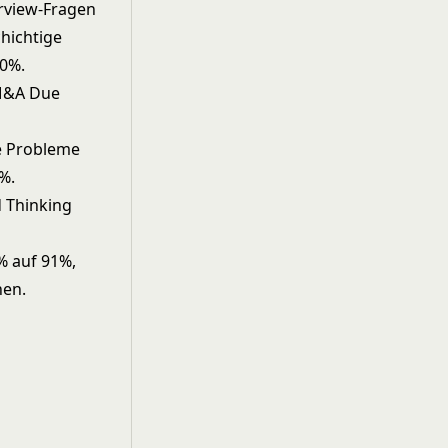
erview-Fragen
chichtige
60%.
 M&A Due
le Probleme
%.
 Thinking
% auf 91%,
hen.