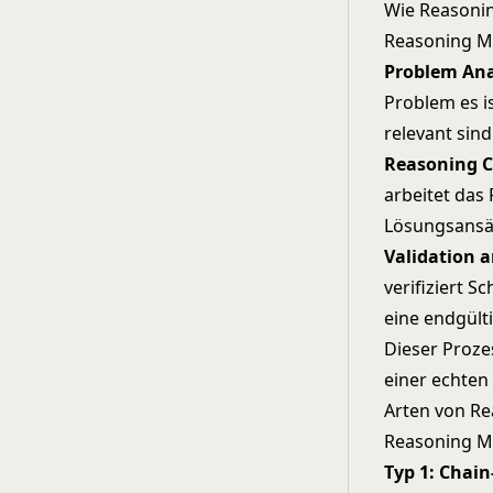
Wie Reasonin
Reasoning M
Problem Ana
Problem es i
relevant sind
Reasoning C
arbeitet das
Lösungsansät
Validation a
verifiziert 
eine endgült
Dieser Proze
einer echte
Arten von R
Reasoning M
Typ 1: Chai