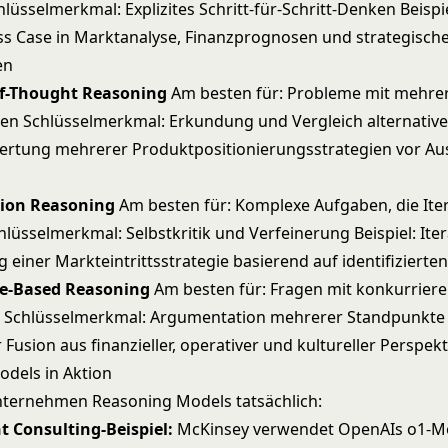
lüsselmerkmal: Explizites Schritt-für-Schritt-Denken Beispi
ss Case in Marktanalyse, Finanzprognosen und strategisch
en
-of-Thought Reasoning
Am besten für: Probleme mit mehre
n Schlüsselmerkmal: Erkundung und Vergleich alternative
wertung mehrerer Produktpositionierungsstrategien vor Au
xion Reasoning
Am besten für: Komplexe Aufgaben, die Ite
lüsselmerkmal: Selbstkritik und Verfeinerung Beispiel: Iter
 einer Markteintrittsstrategie basierend auf identifiziert
te-Based Reasoning
Am besten für: Fragen mit konkurrier
 Schlüsselmerkmal: Argumentation mehrerer Standpunkte B
 Fusion aus finanzieller, operativer und kultureller Perspekt
dels in Aktion
nternehmen Reasoning Models tatsächlich:
Consulting-Beispiel:
McKinsey verwendet OpenAIs o1-Mo