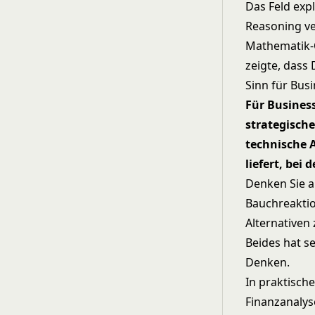
Das Feld exp
Reasoning ve
Mathematik-O
zeigte, dass
Sinn für Bus
Für Busines
strategisch
technische 
liefert, bei
Denken Sie a
Bauchreaktion
Alternativen
Beides hat s
Denken.
In praktisch
Finanzanalys