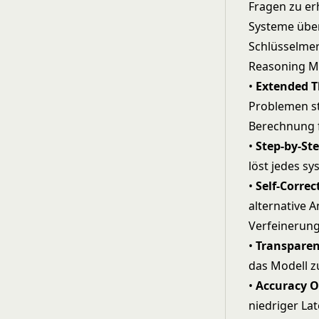
Fragen zu er
Systeme übe
Schlüsselme
Reasoning Mo
•
Extended T
Problemen st
Berechnung f
•
Step-by-St
löst jedes s
•
Self-Correc
alternative 
Verfeinerun
•
Transparen
das Modell z
•
Accuracy O
niedriger La