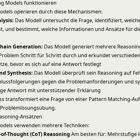
g Models funktionieren
odels operieren durch diese Mechanismen:
lysis:
Das Modell untersucht die Frage, identifiziert, welch
st, und bestimmt, welche Informationen und Ansätze für d
hain Generation:
Das Modell generiert mehrere Reasonin
 Problem Schritt für Schritt durch und erkundet verschiede
ze, bevor es sich auf eine Antwort festlegt
nd Synthesis:
Das Modell überprüft sein Reasoning auf Feh
Schlussfolgerungen gegen die Problemanforderungen und syn
ige Antwort mit unterstützender Erklärung
ss transformiert eine Frage von einer Pattern Matching-Au
n Problemlösungsübung.
easoning-Ansätzen
odels verwenden mehrere Techniken:
n-of-Thought (CoT) Reasoning
Am besten für: Mehrstufige 