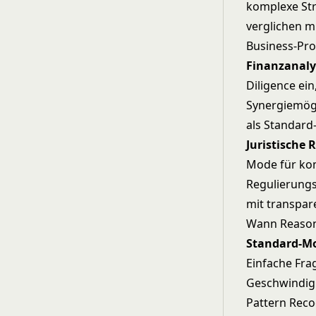
komplexe Str
verglichen m
Business-Pro
Finanzanalys
Diligence ei
Synergiemögl
als Standard-
Juristische 
Mode für kom
Regulierungs
mit transpar
Wann Reason
Standard-Mo
Einfache Fra
Geschwindigke
Pattern Reco