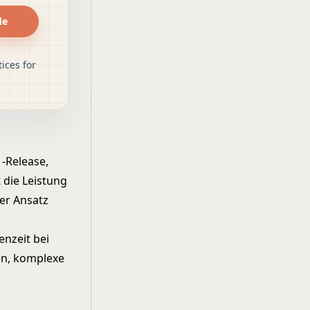
de
ices for
-Release,
 die Leistung
er Ansatz
enzeit bei
en, komplexe