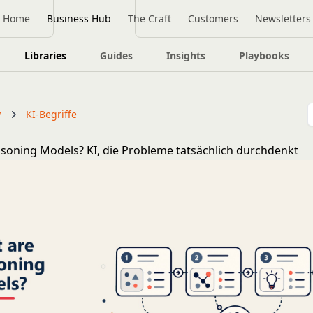
Home
Business Hub
The Craft
Customers
Newsletters
Libraries
Guides
Insights
Playbooks
y
KI-Begriffe
soning Models? KI, die Probleme tatsächlich durchdenkt