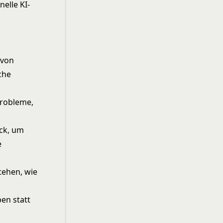
elle KI-
 von
che
probleme,
ück, um
e
tehen, wie
en statt