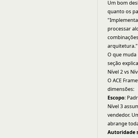
Um bom desig
quanto os pa
"Implementaç
processar al
combinações 
arquitetura.
O que muda 
seção explica
Nível 2 vs Nív
O ACE Framew
dimensões:
Escopo
: Pad
Nível 3 ass
vendedor. Um
abrange toda
Autoridade 