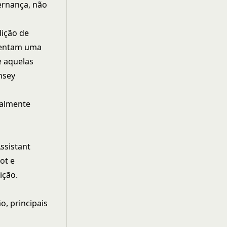
ernança, não
dição de
sentam uma
e aquelas
nsey
ealmente
ssistant
ot e
ição.
o, principais