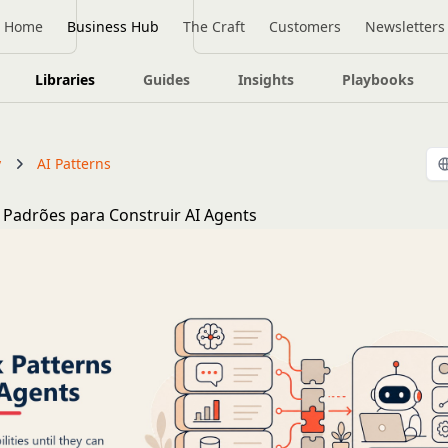
Home
Business Hub
The Craft
Customers
Newsletters
Libraries
Guides
Insights
Playbooks
y
AI Patterns
Padrões para Construir AI Agents