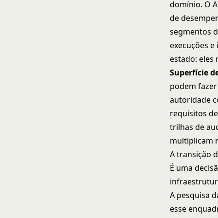
domínio. O A
de desempen
segmentos de
execuções e 
estado: eles
Superfície 
podem fazer 
autoridade c
requisitos d
trilhas de au
multiplicam 
A transição 
É uma decisã
infraestrutu
A pesquisa 
esse enquad