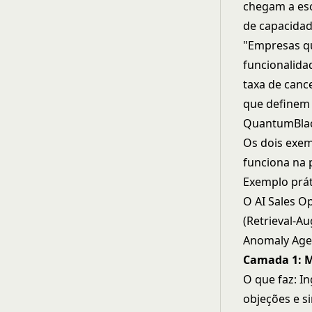
chegam a esc
de capacida
"Empresas qu
funcionalid
taxa de canc
que definem 
QuantumBlac
Os dois exem
funciona na p
Exemplo prát
O AI Sales O
(Retrieval-A
Anomaly Age
Camada 1: M
O que faz: In
objeções e s