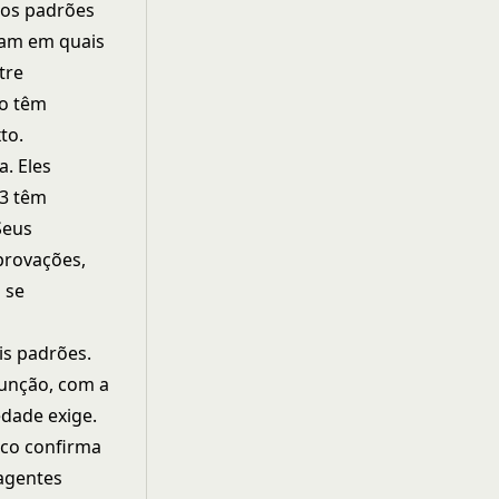
 os padrões
ram em quais
tre
ão têm
to.
a. Eles
 3 têm
Seus
provações,
 se
is padrões.
função, com a
dade exige.
ico
confirma
agentes