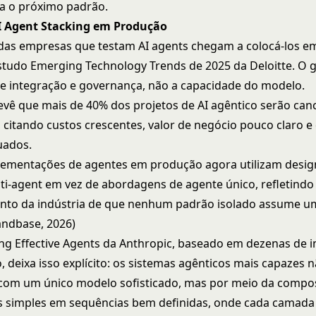
a o próximo padrão.
AI Agent Stacking em Produção
as empresas que testam AI agents chegam a colocá-los e
tudo Emerging Technology Trends de 2025 da Deloitte. O g
 integração e governança, não a capacidade do modelo.
evê que mais de 40% dos projetos de AI agêntico serão can
, citando custos crescentes, valor de negócio pouco claro e
uados.
lementações de agentes em produção agora utilizam desig
ti-agent em vez de abordagens de agente único, refletindo
nto da indústria de que nenhum padrão isolado assume u
andbase, 2026)
ing Effective Agents
da Anthropic, baseado em dezenas de 
 deixa isso explícito: os sistemas agênticos mais capazes 
com um único modelo sofisticado, mas por meio da compo
s simples em sequências bem definidas, onde cada camada