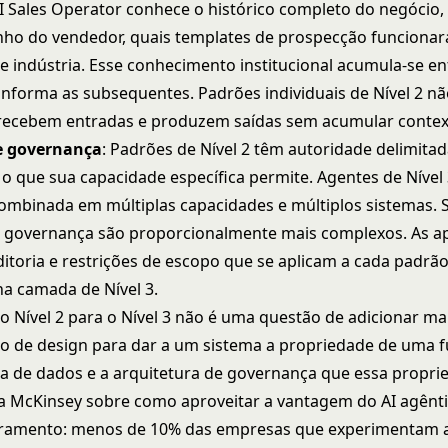
I Sales Operator conhece o histórico completo do negócio,
ho do vendedor, quais templates de prospecção funciona
 indústria. Esse conhecimento institucional acumula-se en
informa as subsequentes. Padrões individuais de Nível 2 n
 recebem entradas e produzem saídas sem acumular contex
de governança
: Padrões de Nível 2 têm autoridade delimitad
o que sua capacidade específica permite. Agentes de Nível
ombinada em múltiplas capacidades e múltiplos sistemas. 
e governança são proporcionalmente mais complexos. As a
ditoria e restrições de escopo que se aplicam a cada padrão
na camada de Nível 3.
do Nível 2 para o Nível 3 não é uma questão de adicionar ma
o de design para dar a um sistema a propriedade de uma 
ra de dados e a
arquitetura de governança
que essa proprie
da McKinsey sobre
como aproveitar a vantagem do AI agênt
ramento: menos de 10% das empresas que experimentam 