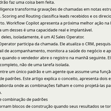
rão faz uma coisa bem feita.
lligence
transforma gravações de chamadas em notas estr
o.
Scoring and Routing
classifica leads recebidos e os direci
rto.
Workflow Copilot
apresenta a próxima melhor ação na b
 um desses é uma capacidade real e implantável.
eles, isoladamente, é um AI Sales Operator.
Operator participa da chamada. Ele atualiza o CRM, pesquis
ail de acompanhamento, monitora a saúde do negócio e ap
 quando o vendedor abre o registro na manhã seguinte. El
completo, não de uma tarefa isolada.
entre um único padrão e um agente que assume uma funçã
e padrões. Este artigo explica o conceito, apresenta dois
aborda onde as combinações falham e como projetá-las pa
.
de combinação de padrões
ornam blocos de construção quando seus resultados se t