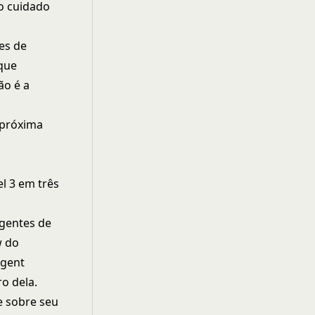
o cuidado
es de
que
ão é a
 próxima
l 3 em três
Agentes de
w do
Agent
o dela.
e sobre seu