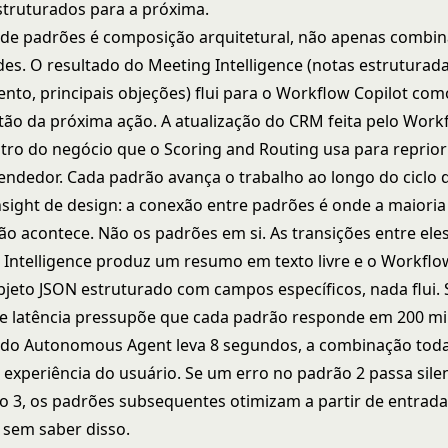
struturados para a próxima.
de padrões é composição arquitetural, não apenas combi
des. O resultado do Meeting Intelligence (notas estruturada
ento, principais objeções) flui para o Workflow Copilot co
tão da próxima ação. A atualização do CRM feita pelo Work
istro do negócio que o Scoring and Routing usa para reprior
vendedor. Cada padrão avança o trabalho ao longo do ciclo 
insight de design: a conexão entre padrões é onde a maioria
o acontece. Não os padrões em si. As transições entre eles
 Intelligence produz um resumo em texto livre e o Workflo
jeto JSON estruturado com campos específicos, nada flui. 
 latência pressupõe que cada padrão responde em 200 mi
do Autonomous Agent leva 8 segundos, a combinação toda 
e experiência do usuário. Se um erro no padrão 2 passa sil
o 3, os padrões subsequentes otimizam a partir de entrad
sem saber disso.