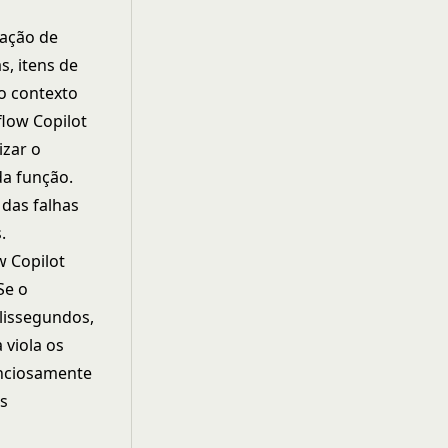
nação de
s, itens de
mo contexto
flow Copilot
izar o
da função.
 das falhas
.
w Copilot
Se o
lissegundos,
viola os
enciosamente
as