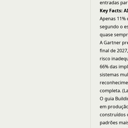
entradas par
Key Facts: 
Apenas 11% d
segundo o es
quase sempre
A Gartner pr
final de 2027
risco inadeq
66% das imp
sistemas mul
reconhecime
completa. (L
O guia
Build
em produção,
construídos 
padrões mai