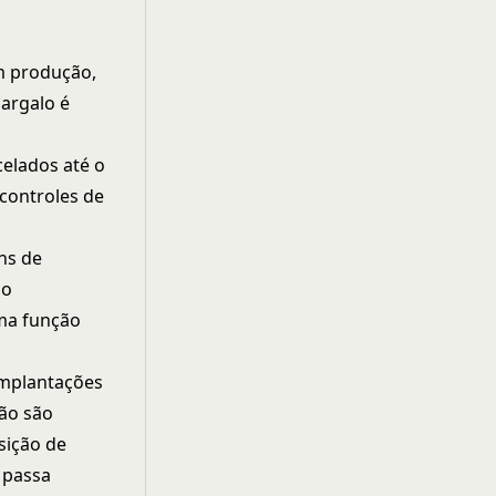
m produção,
argalo é
celados até o
 controles de
ns de
 o
ma função
implantações
não são
sição de
 passa