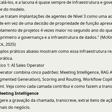
alá-los, e a lacuna é quase sempre de infraestrutura e gov
de do modelo.
e tratam implantações de agentes de Nível 3 como uma a
ade em vez de uma decisão de propriedade de função apre
elamento de projetos 4 vezes maior no segundo ano do qu
primeiro a governança e a infraestrutura de dados." (McKi
k, 2025)
plos práticos abaixo mostram como essa infraestrutura r
rática.
ico 1: AI Sales Operator
perator combina cinco padrões: Meeting Intelligence,
RAG A
ugmented Generation), Scoring and Routing, Workflow Copil
nt
. Veja como cada camada contribui e como fazem a trans
eeting Intelligence
gere a gravação da chamada, transcreve, extrai itens de açã
inais do negócio.