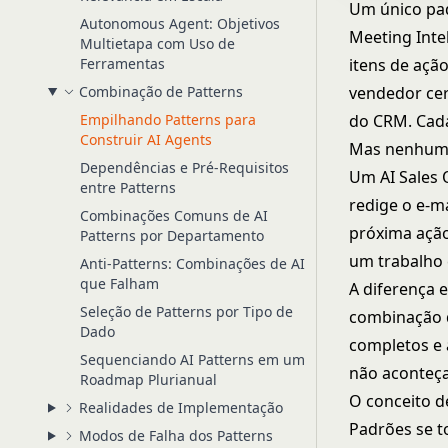
Um único pad
Autonomous Agent: Objetivos
Meeting Inte
Multietapa com Uso de
Ferramentas
itens de açã
Combinação de Patterns
vendedor ce
Empilhando Patterns para
do CRM. Cada
Construir AI Agents
Mas nenhum d
Dependências e Pré-Requisitos
Um AI Sales 
entre Patterns
redige o e-m
Combinações Comuns de AI
próxima ação
Patterns por Departamento
um trabalho 
Anti-Patterns: Combinações de AI
que Falham
A diferença 
Seleção de Patterns por Tipo de
combinação d
Dado
completos e 
Sequenciando AI Patterns em um
não aconteça
Roadmap Plurianual
O conceito 
Realidades de Implementação
Padrões se t
Modos de Falha dos Patterns