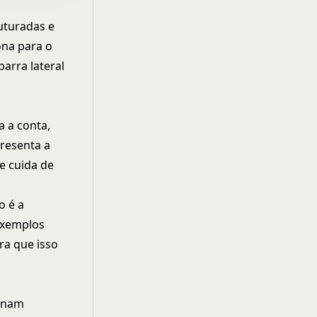
uturadas e
ona para o
arra lateral
a a conta,
resenta a
e cuida de
o é a
 exemplos
ra que isso
ornam