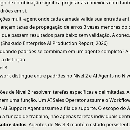
n de combinação significa projetar as conexões com tant
drões em si.
ões multi-agent onde cada camada valida sua entrada ant
cançam taxas de propagação de erros 3 vezes menores do 
que passam resultados para baixo sem validação. A conex
" (Shakudo Enterprise AI Production Report, 2026)
quando padrões se combinam em um agente completo? A
 a distinção.
el 3
ork distingue entre padrões no Nível 2 e AI Agents no Níve
rões de Nível 2 resolvem tarefas específicas e delimitadas. 
umem uma função. Um AI Sales Operator assume o Workflo
 AI Support Agent assume a fila de suporte. O escopo do 
 a função de trabalho, não apenas tarefas individuais dentr
sobre dados
: Agentes de Nível 3 mantêm estado persistent