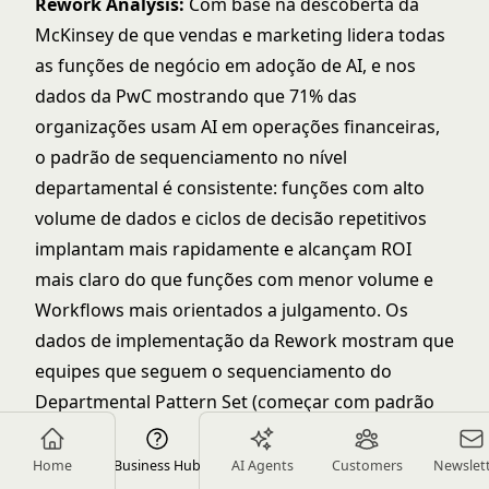
Rework Analysis:
Com base na descoberta da
McKinsey de que vendas e marketing lidera todas
as funções de negócio em adoção de AI, e nos
dados da PwC mostrando que 71% das
organizações usam AI em operações financeiras,
o padrão de sequenciamento no nível
departamental é consistente: funções com alto
volume de dados e ciclos de decisão repetitivos
implantam mais rapidamente e alcançam ROI
mais claro do que funções com menor volume e
Workflows mais orientados a julgamento. Os
dados de implementação da Rework mostram que
equipes que seguem o sequenciamento do
Departmental Pattern Set (começar com padrão
sem dependências, adicionar padrão dependente
após 30 dias de dados antecedentes) alcançam
Home
Business Hub
AI Agents
Customers
Newslet