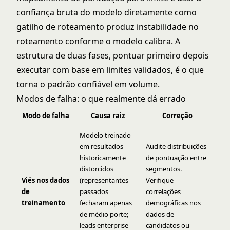
confiança bruta do modelo diretamente como
gatilho de roteamento produz instabilidade no
roteamento conforme o modelo calibra. A
estrutura de duas fases, pontuar primeiro depois
executar com base em limites validados, é o que
torna o padrão confiável em volume.
Modos de falha: o que realmente dá errado
Modo de falha
Causa raiz
Correção
Modelo treinado
em resultados
Audite distribuições
historicamente
de pontuação entre
distorcidos
segmentos.
Viés nos dados
(representantes
Verifique
de
passados
correlações
treinamento
fecharam apenas
demográficas nos
de médio porte;
dados de
leads enterprise
candidatos ou