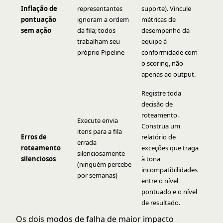
Inflação de
representantes
suporte). Vincule
pontuação
ignoram a ordem
métricas de
sem ação
da fila; todos
desempenho da
trabalham seu
equipe à
próprio Pipeline
conformidade com
o scoring, não
apenas ao output.
Registre toda
decisão de
roteamento.
Execute envia
Construa um
itens para a fila
Erros de
relatório de
errada
roteamento
exceções que traga
silenciosamente
silenciosos
à tona
(ninguém percebe
incompatibilidades
por semanas)
entre o nível
pontuado e o nível
de resultado.
Os dois modos de falha de maior impacto