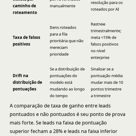
resolução para os
caminho de
manualmente
roteados por AI
roteamento
Rastreie
Itens roteados
trimestralmente;
para a fila
Taxa de falsos
meta <15% de
prioritária que não
positivos
falsos positivos
mereciam
no nível
prioridade
enterprise
Se a distribuição de
Sinalizar se a
Drift na
pontuações do
pontuação média
distribuição de
modelo está
mudar mais de 10
pontuações
mudando ao longo
pontos trimestre
do tempo
a trimestre
A comparação de taxa de ganho entre leads
pontuados e não pontuados é seu ponto de prova
mais forte. Se leads na faixa de pontuação
superior fecham a 28% e leads na faixa inferior