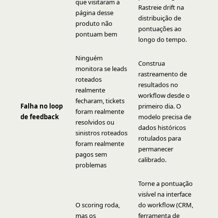
que visitaram a
Rastreie drift na
página desse
distribuição de
produto não
pontuações ao
pontuam bem
longo do tempo.
Ninguém
Construa
monitora se leads
rastreamento de
roteados
resultados no
realmente
workflow desde o
fecharam, tickets
Falha no loop
primeiro dia. O
foram realmente
de feedback
modelo precisa de
resolvidos ou
dados históricos
sinistros roteados
rotulados para
foram realmente
permanecer
pagos sem
calibrado.
problemas
Torne a pontuação
visível na interface
O scoring roda,
do workflow (CRM,
mas os
ferramenta de