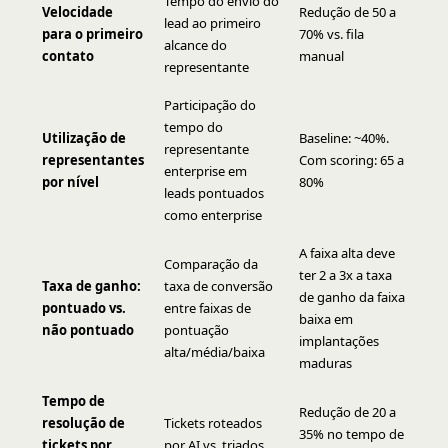
Tempo do envio do
Velocidade
Redução de 50 a
lead ao primeiro
para o primeiro
70% vs. fila
alcance do
contato
manual
representante
Participação do
tempo do
Utilização de
Baseline: ~40%.
representante
representantes
Com scoring: 65 a
enterprise em
por nível
80%
leads pontuados
como enterprise
A faixa alta deve
Comparação da
ter 2 a 3x a taxa
Taxa de ganho:
taxa de conversão
de ganho da faixa
pontuado vs.
entre faixas de
baixa em
não pontuado
pontuação
implantações
alta/média/baixa
maduras
Tempo de
Redução de 20 a
resolução de
Tickets roteados
35% no tempo de
tickets por
por AI vs. triados