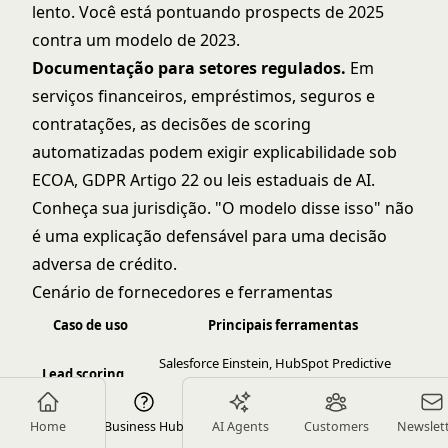
lento. Você está pontuando prospects de 2025
contra um modelo de 2023.
Documentação para setores regulados.
Em
serviços financeiros, empréstimos, seguros e
contratações, as decisões de scoring
automatizadas podem exigir explicabilidade sob
ECOA,
GDPR Artigo 22
ou leis estaduais de AI.
Conheça sua jurisdição. "O modelo disse isso" não
é uma explicação defensável para uma decisão
adversa de crédito.
Cenário de fornecedores e ferramentas
Caso de uso
Principais ferramentas
Salesforce Einstein, HubSpot Predictive
Lead scoring
Scoring, Marketo AI, Rework AI
Roteamento
Home
Business Hub
AI Agents
Customers
Newslet
Zendesk AI, Intercom AI, Freshdesk
de tickets de