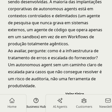
sendo desenvolvidas. A maioria das implantações
corporativas de autonomous agents está em
contextos controlados e delimitados (um agente
de pesquisa que nunca grava em sistemas
externos, um agente de código que opera apenas
em um sandbox) em vez de em Workflows de
produção totalmente agênticos.
Ao avaliar, pergunte: como é a infraestrutura de
tratamento de erros e escalada do fornecedor?
Um autonomous agent sem um caminho claro de
escalada para casos que não consegue resolver é
um risco de auditoria, não uma ferramenta de
produtividade.
Valor típico
Critério
Maturidade
de
Padrão
principal de
da categoria
contrato
Home
Business Hub
AI Agents
Customers
Newslet
avaliação
corporativo