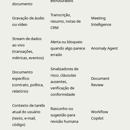
estruturados
documento
Transcrição,
Gravação de áudio
Meeting
resumo, notas de
ou vídeo
Intelligence
CRM
Stream de dados
Alerta ou bloqueio
ao vivo
quando algo parece
Anomaly Agent
(transações,
errado
métricas, eventos)
Sinalizadores de
Documento
risco, cláusulas
específico
Document
ausentes,
(contrato, política,
Review
verificação de
relatório)
conformidade
Contexto de tarefa
Rascunho ou
atual do usuário
Workflow
sugestão para
(texto, e-mail,
Copilot
revisão humana
código)