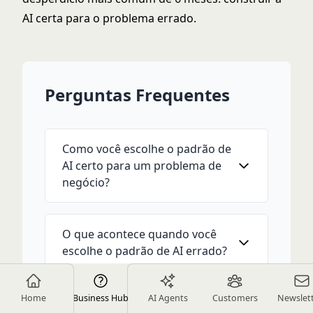
AI certa para o problema errado.
Perguntas Frequentes
Como você escolhe o padrão de
AI certo para um problema de
negócio?
O que acontece quando você
escolhe o padrão de AI errado?
Home
Business Hub
AI Agents
Customers
Newslet
Qual é a incompatibilidade de