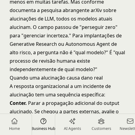
menos em muitas tarefas. Mas conforme
documenta a
pesquisa abrangente arXiv sobre
alucinações de LLM
, todos os modelos atuais
alucinam. O campo passou de "perseguir zero"
para "gerenciar incerteza." Para implantações de
Generative Research ou Autonomous Agent de
alto risco, a pergunta não é "qual modelo?" É "qual
processo de revisão humana existe
independentemente de qual modelo?"
Quando uma alucinação causa dano real
A resposta organizacional a um incidente de
alucinação tem uma sequência específica:
Conter.
Parar a propagação adicional do output
alucinado. Se chegou a partes externas, avalie o
que receberam e se a correção é necessária.
Auditar retroativamente.
Rastreie a cadeia
Home
Business Hub
AI Agents
Customers
Newslet