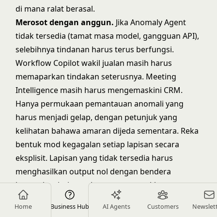
di mana ralat berasal.
Merosot dengan anggun.
Jika Anomaly Agent
tidak tersedia (tamat masa model, gangguan API),
selebihnya tindanan harus terus berfungsi.
Workflow Copilot wakil jualan masih harus
memaparkan tindakan seterusnya. Meeting
Intelligence masih harus mengemaskini CRM.
Hanya permukaan pemantauan anomali yang
harus menjadi gelap, dengan petunjuk yang
kelihatan bahawa amaran dijeda sementara. Reka
bentuk mod kegagalan setiap lapisan secara
eksplisit. Lapisan yang tidak tersedia harus
menghasilkan output nol dengan bendera
kegagalan, bukan ralat yang merosakkan
tindanan.
Home
Business Hub
AI Agents
Customers
Newslet
Kes
Kependaman
Risiko