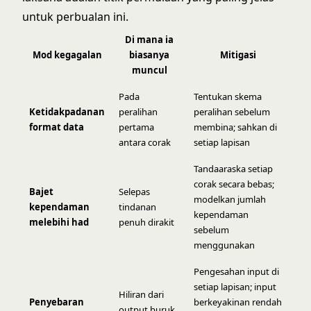
untuk perbualan ini.
Di mana ia
Mod kegagalan
biasanya
Mitigasi
muncul
Pada
Tentukan skema
Ketidakpadanan
peralihan
peralihan sebelum
format data
pertama
membina; sahkan di
antara corak
setiap lapisan
Tandaaraska setiap
corak secara bebas;
Bajet
Selepas
modelkan jumlah
kependaman
tindanan
kependaman
melebihi had
penuh dirakit
sebelum
menggunakan
Pengesahan input di
setiap lapisan; input
Hiliran dari
Penyebaran
berkeyakinan rendah
output buruk