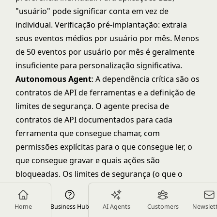
"usuário" pode significar conta em vez de
individual. Verificação pré-implantação: extraia
seus eventos médios por usuário por mês. Menos
de 50 eventos por usuário por mês é geralmente
insuficiente para personalização significativa.
Autonomous Agent
: A dependência crítica são os
contratos de API de ferramentas e a definição de
limites de segurança. O agente precisa de
contratos de API documentados para cada
ferramenta que consegue chamar, com
permissões explícitas para o que consegue ler, o
que consegue gravar e quais ações são
bloqueadas. Os limites de segurança (o que o
agente nunca tem permissão para fazer
autonomamente) precisam ser definidos antes da
Home
Business Hub
AI Agents
Customers
Newslet
implantação, não depois do primeiro incidente.