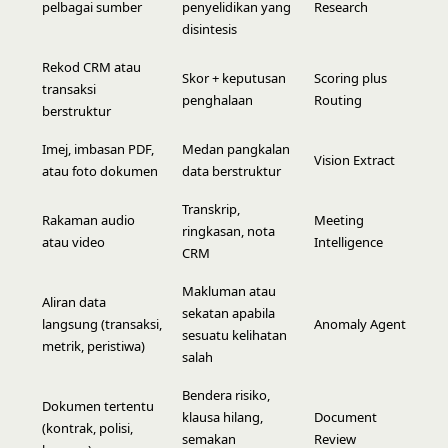
pelbagai sumber
penyelidikan yang
Research
disintesis
Rekod CRM atau
Skor + keputusan
Scoring plus
transaksi
penghalaan
Routing
berstruktur
Imej, imbasan PDF,
Medan pangkalan
Vision Extract
atau foto dokumen
data berstruktur
Transkrip,
Rakaman audio
Meeting
ringkasan, nota
atau video
Intelligence
CRM
Makluman atau
Aliran data
sekatan apabila
langsung (transaksi,
Anomaly Agent
sesuatu kelihatan
metrik, peristiwa)
salah
Bendera risiko,
Dokumen tertentu
klausa hilang,
Document
(kontrak, polisi,
semakan
Review