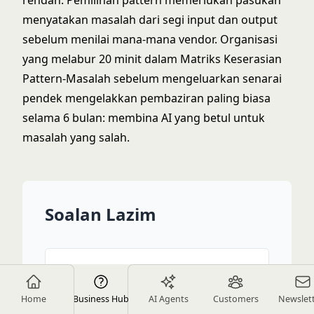
rendah. Pemilihan pattern memerlukan pasukan
menyatakan masalah dari segi input dan output
sebelum menilai mana-mana vendor. Organisasi
yang melabur 20 minit dalam Matriks Keserasian
Pattern-Masalah sebelum mengeluarkan senarai
pendek mengelakkan pembaziran paling biasa
selama 6 bulan: membina AI yang betul untuk
masalah yang salah.
Soalan Lazim
Bagaimana Anda memilih AI
pattern yang betul untuk
Home
Business Hub
AI Agents
Customers
Newslet
masalah perniagaan?