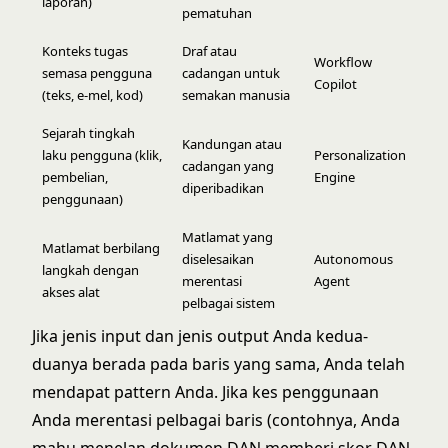
laporan)
pematuhan
Konteks tugas
Draf atau
Workflow
semasa pengguna
cadangan untuk
Copilot
(teks, e-mel, kod)
semakan manusia
Sejarah tingkah
Kandungan atau
laku pengguna (klik,
Personalization
cadangan yang
pembelian,
Engine
diperibadikan
penggunaan)
Matlamat yang
Matlamat berbilang
diselesaikan
Autonomous
langkah dengan
merentasi
Agent
akses alat
pelbagai sistem
Jika jenis input dan jenis output Anda kedua-
duanya berada pada baris yang sama, Anda telah
mendapat pattern Anda. Jika kes penggunaan
Anda merentasi pelbagai baris (contohnya, Anda