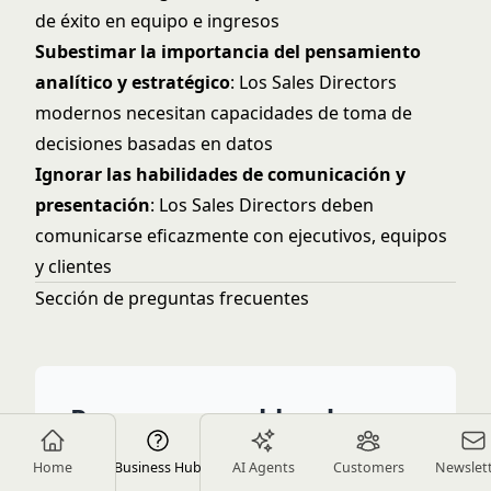
de éxito en equipo e ingresos
Subestimar la importancia del pensamiento
analítico y estratégico
: Los Sales Directors
modernos necesitan capacidades de toma de
decisiones basadas en datos
Ignorar las habilidades de comunicación y
presentación
: Los Sales Directors deben
comunicarse eficazmente con ejecutivos, equipos
y clientes
Sección de preguntas frecuentes
Para responsables de
contratación y
Home
Business Hub
AI Agents
Customers
Newslet
empleadores