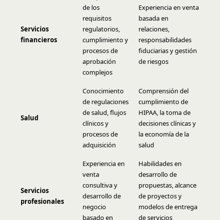
de los
Experiencia en venta
requisitos
basada en
Servicios
regulatorios,
relaciones,
financieros
cumplimiento y
responsabilidades
procesos de
fiduciarias y gestión
aprobación
de riesgos
complejos
Conocimiento
Comprensión del
de regulaciones
cumplimiento de
de salud, flujos
HIPAA, la toma de
Salud
clínicos y
decisiones clínicas y
procesos de
la economía de la
adquisición
salud
Experiencia en
Habilidades en
venta
desarrollo de
consultiva y
propuestas, alcance
Servicios
desarrollo de
de proyectos y
profesionales
negocio
modelos de entrega
basado en
de servicios