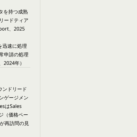
ータを持つ成熟
リードティア
ort、2025
請を迅速に処理
常申請の処理
y、2024年）
ウンドリード
ンゲージメン
はSales
ージ（価格ペー
れが再訪問の見