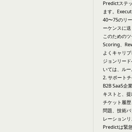
Predict
ます。Exec
40〜75の
ーケンスに送
このためのツールには
Scoring
よくキャリブ
ジョンリード
いては、
ルー
2. サポー
B2B Sa
キストと、提
チケット履歴
問題、技術バ
レーションリ
Predic