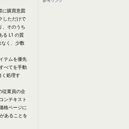
参考リンク
際に購買意図
クしただけで
り、そのうち
 L1 の質
はなく、少数
イテムを優先
すべてを手動
速く処理す
の従業員の企
コンテキスト
価格ページに
歴があることを