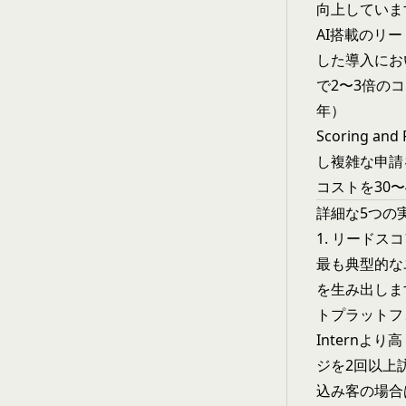
向上しています（
AI搭載のリ
した導入にお
で2〜3倍のコン
年）
Scoring
し複雑な申請
コストを30〜4
詳細な5つの
1. リード
最も典型的な
を生み出しま
トプラットフォ
Intern
ジを2回以上
込み客の場合は