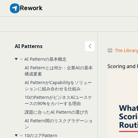
Rework
AI Patterns
The Librar
AI Patternの基本概念
Scoring a
AI Patternとは何か：企業AIの基本
構成要素
AI PatternがCapabilityをソリュー
ションに組み合わせる仕組み
10のPatternがビジネスAIユースケ
ースの90%をカバーする理由
課題に合ったAI Patternの選び方
AI Pattern間のリスクグラデーショ
ン
10のコアPattern