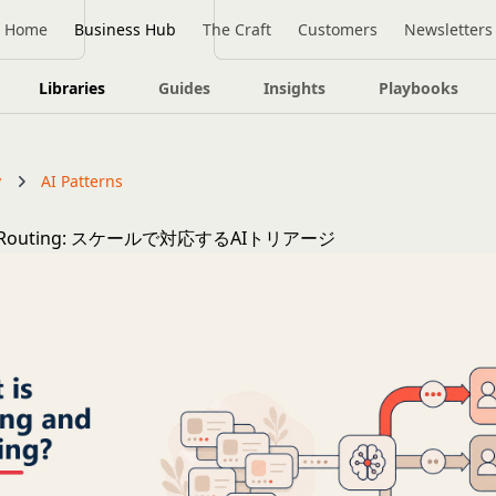
Home
Business Hub
The Craft
Customers
Newsletters
Libraries
Guides
Insights
Playbooks
y
AI Patterns
nd Routing: スケールで対応するAIトリアージ