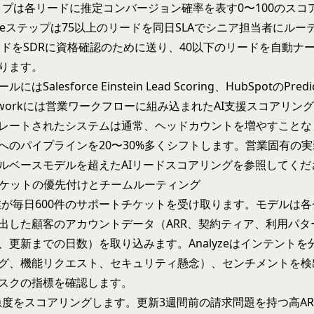
ステップは各リードに推定コンバージョン確率を表す0〜100のス
uteステップは75以上のリードを同日SLAでシニア担当者にル
リードをSDRに資格確認のために送り、40以下のリードを自動ナ
ります。
Salesforce Einstein Lead Scoring、HubSpotのPredict
、Reworkには営業ワークフローに組み込まれたAI支援スコアリ
レートされたシステムは通常、ヘッドカウントを増やすことな
へのパイプラインを20〜30%多くシフトします。営業固有の
ルベースモデルを超えたAIリードスコアリング
を参照してくだ
トチケットの優先付けとチームルーティング
aS企業が毎日600件のサポートチケットを受け取ります。モデルは
出した顧客のアカウントデータ（ARR、契約ティア、利用パタ
、更新までの日数）を取り込みます。Analyzeはインテントを
グ、機能リクエスト、セキュリティ懸念）、センチメントを検
スクの指標を確認します。
tは緊急度をスコアリングします。更新3週間前の請求問題を持つ高A