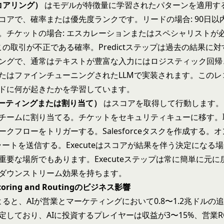
スコアリング）
はモデルが特徴量に学習されたパターンを適用す
コアで、確率または優先度ランクです。リードの場合: 90日以
。チケットの場合: エスカレーションまたはスペシャリストが
 この取引が不正である確率。Predictステップは過去の結果に
ングで、通常はテキストが豊富な入力には
ロジスティック回帰
たはファインチューニングされたLLMで実装されます。このレ
ドに何が起きたかを学習しています。
（ルーティングまたは割り当て）
はスコアを取得して行動します。
チームに割り当てる。チケットをセキュリティキューに移す。
ークフローをトリガーする。Salesforceタスクを作成する。
アラートを送信する。Executeはスコアが結果を伴う決定になる
重要な場所でもあります。Executeステップは常に簡単に元に
ダウンストリーム効果を持ちます。
 Scoring and Routingのビジネス影響
yによると、AIが営業とマーケティングにおいて0.8〜1.2兆ドル
しており、AIに投資するプレイヤーは収益が3〜15%、営業ROI