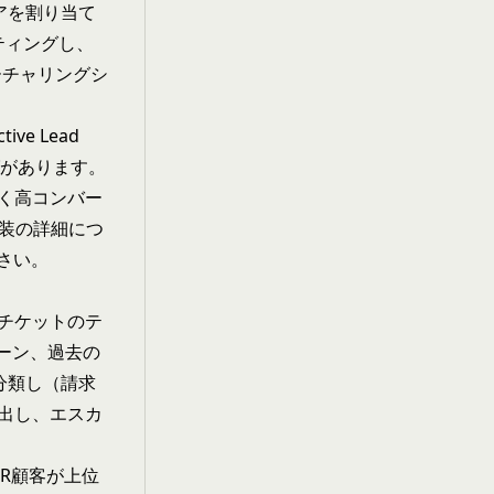
コアを割り当て
ーティングし、
ーチャリングシ
ive Lead
ングがあります。
く高コンバー
実装の詳細につ
さい。
各チケットのテ
ーン、過去の
分類し（請求
出し、エスカ
RR顧客が上位