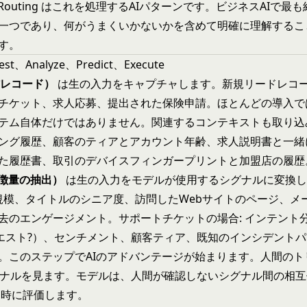
and Routing はこれを処理するAIパターンです。ビジネスAIで
一つであり、何がうまくいかないかを含めて明確に理解するこ
す。
st、Analyze、Predict、Execute
受信レコード）
は生の入力をキャプチャします。新規リードレコ
チケット、求人応募、提出された保険申請。ほとんどの導入では、
テム自体だけではありません。関連するコンテキストも取り込
ング履歴、顧客のティアとアカウント年齢、求人説明書と一緒
た履歴書、取引のデバイスフィンガープリントと加盟店の履歴
（特徴量の抽出）
は生の入力をモデルが使用するシグナルに変換し
社規模、タイトルのシニア度、訪問したWebサイトのページ、メ
去のエンゲージメント。サポートチケットの場合: インテント分
クエスト?）、センチメント、顧客ティア、既知のインシデント
。このステップでAIのアドバンテージが始まります。人間のト
グナルを見ます。モデルは、人間が確認しないシグナル間の相
を同時に評価します。