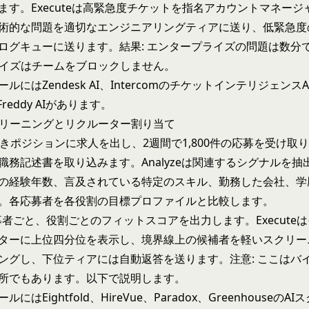
ます。Executeは高緊急度チケットを指名アカウントマネージ
術的な問題を適切なエンジニアリングティアに送り、低緊急度
ログキューに送ります。結果: エンタープライズの問題は数分
ノイズはチームをブロックしません。
ルにはZendesk AI、IntercomのチケットインテリジェンスA
のFreddy AIがあります。
スクリーニングとリクルーター割り当て
空きポジションに求人を出し、2週間で1,800件の応募を受け取
職務記述書を取り込みます。Analyzeは関連するシグナルを抽
の経験年数、言及されている特定のスキル、勤務した会社、学
。各応募者を各役割の目標プロファイルと比較します。
は応募者ごと、役割ごとのフィットスコアを出力します。Execute
ターに上位四分位を表示し、境界線上の候補者を軽いスクリー
ングし、下位ティアには自動返答を送ります。注意: ここはバ
所でもあります。以下で説明します。
にはEightfold、HireVue、Paradox、Greenhouseの