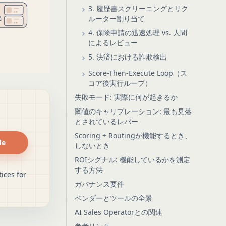
3. 履歴書スクリーニングとリク
ルーター割り当て
4. 保険申請の迅速処理 vs. 人間
によるレビュー
5. 決済における詐欺検出
Score-Then-Execute Loop（ス
コア後実行ループ）
失敗モード: 実際に何が起きるか
閾値のキャリブレーション: 最も見落
とされているレバー
Scoring + Routingが機能するとき、
de
しないとき
ROIシグナル: 機能しているかを測定
する方法
ices for
ガバナンス要件
ベンダーとツールの全景
AI Sales Operatorとの関連