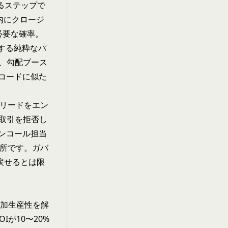
るステップで
内にクロージ
必要な確率。
対する純粋なパ
、勾配ブース
コードに似た
リードをエン
取引を拒否し
オンコール担当
場所です。ガバ
戻せるとは限
の追加生産性を解
が10〜20%