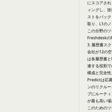
にスコアされ
ィングし、技
ストをバック
取り、L1の
この分野のツー
Freshdesk
3. 履歴書
会社が12の
は各履歴書と
連する役割で
構成と完全性
Predict
ンのリクルー
プにルーティ
が最も高い場
このためのツール