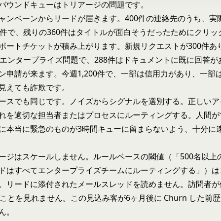
バウンドキューはトリアージの問題です。
ャンペーンからリードが届きます。400件の連絡先のうち、実
0件で、残りの360件はタイトルが面白そうだったためにクリッ
ポートチケットが積み上がります。新規リクエストが300件あ
のエンタープライズ問題で、288件はドキュメントに既に回答がある
ン申請が来ます。今週1,200件で、一部は信用力があり、一部
見えても詐欺です。
ースでも同じです。ノイズからシグナルを選別する。正しいア
れを適切な担当者またはプロセスにルーティングする。人間が
に本当に緊急のものが3時間キューに留まらないよう、十分に
ージはスケールしません。ルールベースの閾値（「500名以上
ドはすべてエンタープライズチームにルーティングする」）は
。リードに添付されたメールスレッドを読めません。訪問者が
たことを見れません。この見込み客が6ヶ月後に Churn した前
ん。