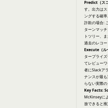
Predict（
す。出力はス
ングする確率
詐欺の場合:
ターンマッチ
トツリー、ま
過去のレコー
Execute
タープライズ
てレビューワ
者にSlack
ナンスが最も
らない実際の
Key Facts:
McKinse
放できると推定