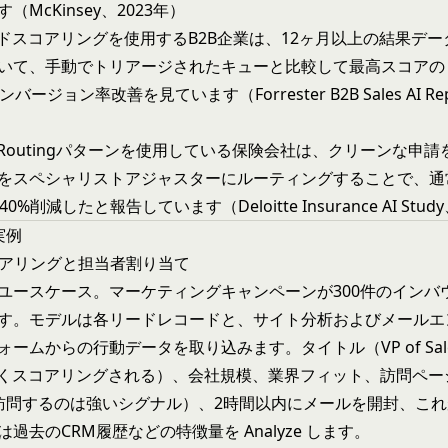
McKinsey、2023年）
ードスコアリングを使用するB2B企業は、12ヶ月以上の結果デ
いて、手動でトリアージされたキューと比較して最高スコアの
バージョン率改善を見ています（Forrester B2B Sales AI Rep
 and Routingパターンを使用している保険会社は、クリーンな申
をスペシャリストアジャスターにルーティングすることで、通
0%削減したと報告しています（Deloitte Insurance AI Stud
実例
スコアリングと担当者割り当て
ユースケース。マーケティングキャンペーンが300件のインバ
す。モデルは各リードレコードと、サイト分析およびメールエ
ームからの行動データを取り込みます。タイトル（VP of Sales
より高くスコアリングされる）、会社規模、業界フィット、訪問ペ
訪問するのは強いシグナル）、2時間以内にメールを開封、こ
過去のCRM履歴などの特徴量を Analyze します。