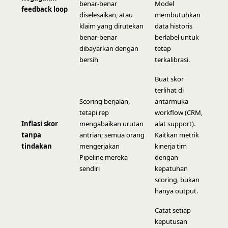
benar-benar
Model
feedback loop
diselesaikan, atau
membutuhkan
klaim yang dirutekan
data historis
benar-benar
berlabel untuk
dibayarkan dengan
tetap
bersih
terkalibrasi.
Buat skor
terlihat di
Scoring berjalan,
antarmuka
tetapi rep
workflow (CRM,
Inflasi skor
mengabaikan urutan
alat support).
tanpa
antrian; semua orang
Kaitkan metrik
tindakan
mengerjakan
kinerja tim
Pipeline mereka
dengan
sendiri
kepatuhan
scoring, bukan
hanya output.
Catat setiap
keputusan