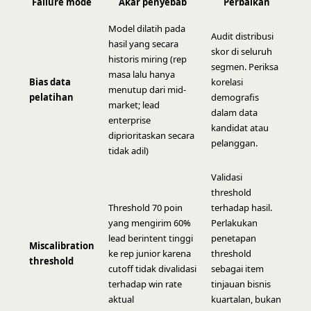
Failure mode
Akar penyebab
Perbaikan
Model dilatih pada
Audit distribusi
hasil yang secara
skor di seluruh
historis miring (rep
segmen. Periksa
masa lalu hanya
Bias data
korelasi
menutup dari mid-
pelatihan
demografis
market; lead
dalam data
enterprise
kandidat atau
diprioritaskan secara
pelanggan.
tidak adil)
Validasi
threshold
Threshold 70 poin
terhadap hasil.
yang mengirim 60%
Perlakukan
lead berintent tinggi
penetapan
Miscalibration
ke rep junior karena
threshold
threshold
cutoff tidak divalidasi
sebagai item
terhadap win rate
tinjauan bisnis
aktual
kuartalan, bukan