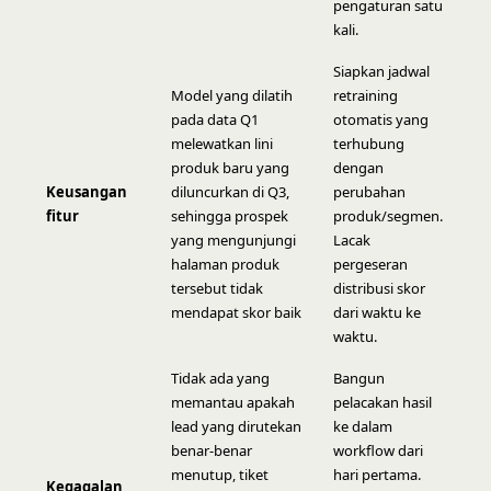
pengaturan satu
kali.
Siapkan jadwal
Model yang dilatih
retraining
pada data Q1
otomatis yang
melewatkan lini
terhubung
produk baru yang
dengan
Keusangan
diluncurkan di Q3,
perubahan
fitur
sehingga prospek
produk/segmen.
yang mengunjungi
Lacak
halaman produk
pergeseran
tersebut tidak
distribusi skor
mendapat skor baik
dari waktu ke
waktu.
Tidak ada yang
Bangun
memantau apakah
pelacakan hasil
lead yang dirutekan
ke dalam
benar-benar
workflow dari
menutup, tiket
hari pertama.
Kegagalan