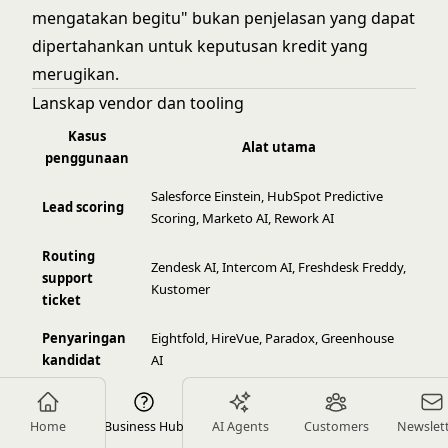
mengatakan begitu" bukan penjelasan yang dapat
dipertahankan untuk keputusan kredit yang
merugikan.
Lanskap vendor dan tooling
Kasus
Alat utama
penggunaan
Salesforce Einstein, HubSpot Predictive
Lead scoring
Scoring, Marketo AI, Rework AI
Routing
Zendesk AI, Intercom AI, Freshdesk Freddy,
support
Kustomer
ticket
Penyaringan
Eightfold, HireVue, Paradox, Greenhouse
kandidat
AI
Deteksi
Stripe Radar, Kount, Featurespace, Sardine
penipuan
Home
Business Hub
AI Agents
Customers
Newslet