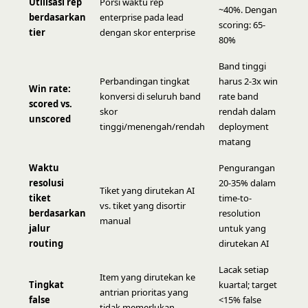
Utilisasi rep
Porsi waktu rep
~40%. Dengan
berdasarkan
enterprise pada lead
scoring: 65-
tier
dengan skor enterprise
80%
Band tinggi
Perbandingan tingkat
harus 2-3x win
Win rate:
konversi di seluruh band
rate band
scored vs.
skor
rendah dalam
unscored
tinggi/menengah/rendah
deployment
matang
Waktu
Pengurangan
resolusi
20-35% dalam
Tiket yang dirutekan AI
tiket
time-to-
vs. tiket yang disortir
berdasarkan
resolution
manual
jalur
untuk yang
routing
dirutekan AI
Lacak setiap
Item yang dirutekan ke
Tingkat
kuartal; target
antrian prioritas yang
false
<15% false
tidak memerlukan