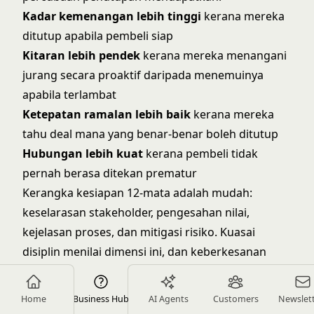
Kadar kemenangan lebih tinggi
kerana mereka
ditutup apabila pembeli siap
Kitaran lebih pendek
kerana mereka menangani
jurang secara proaktif daripada menemuinya
apabila terlambat
Ketepatan ramalan lebih baik
kerana mereka
tahu deal mana yang benar-benar boleh ditutup
Hubungan lebih kuat
kerana pembeli tidak
pernah berasa ditekan prematur
Kerangka kesiapan 12-mata adalah mudah:
keselarasan stakeholder, pengesahan nilai,
kejelasan proses, dan mitigasi risiko. Kuasai
disiplin menilai dimensi ini, dan keberkesanan
penutupan anda berubah.
Jangan meneka sama ada deal siap. Ukur.
Home
Business Hub
AI Agents
Customers
Newslet
Siap untuk meningkatkan disiplin penutupan