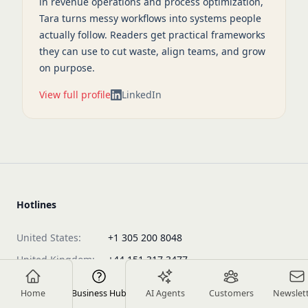
in revenue operations and process optimization,
Tara turns messy workflows into systems people
actually follow. Readers get practical frameworks
they can use to cut waste, align teams, and grow
on purpose.
View full profile
LinkedIn
Hotlines
United States:
+1 305 200 8048
United Kingdom:
+44 151 317 3477
Australia:
+61 3 9121 0422
Home
Business Hub
AI Agents
Customers
Newslet
Philippines:
+63 2 8231 3389