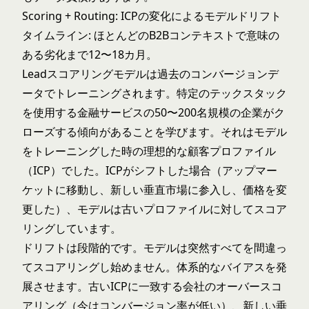
Scoring + Routing: ICPの変化によるモデルドリフト
タイムライン: ほとんどのB2Bコンテキストで意味の
ある劣化まで12〜18カ月。
Leadスコアリングモデルは過去のコンバージョンデ
ータでトレーニングされます。特定のテックスタック
を使用する金融サービスの50〜200名規模の企業がク
ローズする傾向があることを学びます。それはモデル
をトレーニングした時の理想的な顧客プロファイル
（ICP）でした。ICPがシフトした場合（アップマー
ケットに移動し、新しい垂直市場に参入し、価格を変
更した）、モデルは古いプロファイルに対してスコア
リングしています。
ドリフトは段階的です。モデルは突然すべてを間違っ
てスコアリングし始めません。体系的なバイアスを発
展させます。古いICPに一致する会社のオーバースコ
アリング（今はコンバージョン率が低い）、新しい垂