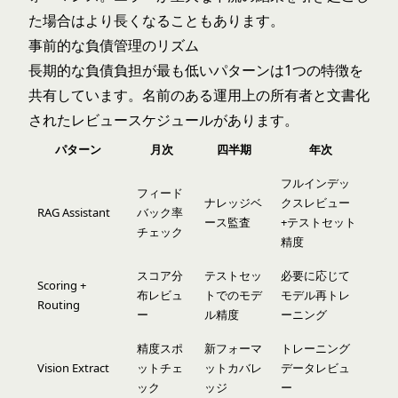
た場合はより長くなることもあります。
事前的な負債管理のリズム
長期的な負債負担が最も低いパターンは1つの特徴を
共有しています。名前のある運用上の所有者と文書化
されたレビュースケジュールがあります。
パターン
月次
四半期
年次
フルインデッ
フィード
ナレッジベ
クスレビュー
RAG Assistant
バック率
ース監査
+テストセット
チェック
精度
スコア分
テストセッ
必要に応じて
Scoring +
布レビュ
トでのモデ
モデル再トレ
Routing
ー
ル精度
ーニング
精度スポ
新フォーマ
トレーニング
Vision Extract
ットチェ
ットカバレ
データレビュ
ック
ッジ
ー