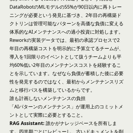
DataRobotのMLモデルの55%が90日以内に再トレー
ニングが必要という発見に基づき、2年目の再構築ド
クトリンは管理可能なパターンを高価な負債に変える
体系的なAIメンテナンスへの過小投資に対処します。
Reworkの実装データでは、最初の承認プロセスで2
年目の再構築コストを明示的に予算立てるチームが、
導入を1回限りのイベントとして扱うチームよりも平
均60%低い2年目のメンテナンスコストを経験するこ
とを示しています。なぜなら負債が蓄積した後に必要
性を発見するのではなく、最初からメンテナンスリズ
ムと移行パスを構築しているからです。
誰も計画しないメンテナンスの負担
「AIパターンのメンテナンス」が運用上のコミットメ
ントとして実際に必要とすること。
RAG Assistant:
誰かがナレッジベースを所有しま
す。四半期ごとにレビューし、古いドキュメントを削