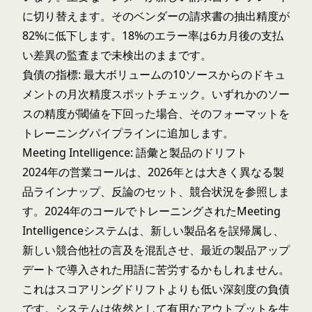
に切り替えます。そのベンダーの請求書の抽出精度が
82%に低下します。18%のエラー率は6カ月後の支払
い差異の監査まで未検出のままです。
負債の指標: 最大ボリュームの10ソースからのドキュ
メントの月次精度スポットチェック。いずれかのソー
スの精度が閾値を下回った場合、そのフォーマットを
トレーニングパイプラインに追加します。
Meeting Intelligence: 語彙と製品のドリフト
2024年の営業コールは、2026年とは大きく異なる製
品ラインナップ、反論のセット、競合状況を参照しま
す。2024年のコールでトレーニングされたMeeting
Intelligenceシステムは、新しい製品名を誤帰属し、
新しい競合他社の言及を混乱させ、最近の製品アップ
デートで導入された用語に苦労するかもしれません。
これはスコアリングドリフトよりも低い深刻度の負債
です。システムは依然として有用なアウトプットを生