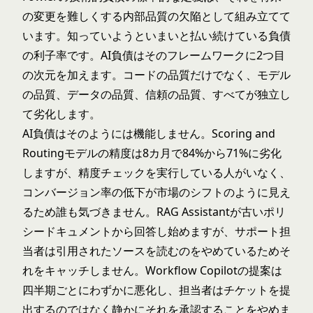
の変更を難しくする内部品質の欠陥として組み立てて
います。知っていようといまいと払い続けている負債
の利子率です。AI負債はそのフレームワークに2つ目
の次元を加えます。コードの品質だけでなく、モデル
の品質、データの品質、信頼の品質、すべてが独立し
て劣化します。
AI負債はそのようには機能しません。
Scoring and
Routing
モデルの精度は8カ月で84%から71%に劣化
しますが、精度チェックを実行している人がいなく、
コンバージョン率の低下が市場のシフトのように見え
るため誰も気づきません。
RAG Assistant
が古いポリ
シードキュメントから回答し始めますが、サポート担
当者は引用されたソースを読むのをやめているためそ
れをキャッチしません。
Workflow Copilot
の提案は
四半期ごとにわずかに悪化し、担当者はチケットを提
出するのではなく静かにそれを承認することをやめま