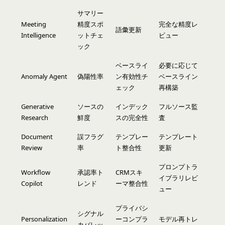
サマリー
Meeting
精度スポ
完全な精度レ
語彙更新
Intelligence
ットチェ
ビュー
ック
ベースライ
必要に応じて
Anomaly Agent
偽陽性率
ン有効性チ
ベースライン
ェック
再構築
Generative
ソースの
インデック
フルソース監
Research
鮮度
スの完全性
査
Document
誤フラグ
テンプレー
テンプレート
Review
率
ト整合性
更新
プロンプトラ
Workflow
承認率ト
CRMスキ
イブラリレビ
Copilot
レンド
ーマ整合性
ュー
プライバシ
シグナル
Personalization
ーコンプラ
モデル再トレ
カバレッ