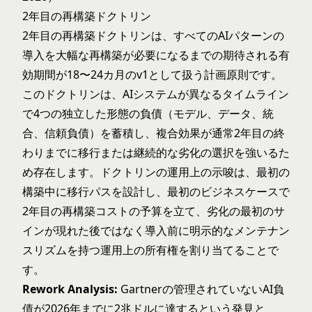
2年目の再構築ドクトリン
2年目の再構築ドクトリンは、すべてのAIパターンの
導入を大幅な再構築が必要になるまでの期待される有
効期間が18〜24カ月のv1として扱う計画原則です。
このドクトリンは、AIシステムが異なるタイムライン
で4つの独立した形態の負債（モデル、データ、統
合、信頼負債）を蓄積し、複合効果が通常2年目の終
わりまでに移行または継続的な劣化の選択を強いるた
め存在します。ドクトリンの運用上の示唆は、最初の
構築中に移行パスを設計し、最初のビジネスケースで
2年目の再構築コストの予算を立て、劣化の最初のサ
インが現れた後ではなく導入前に明示的なメンテナン
スリズムを持つ運用上の所有権を割り当てることで
す。
Rework Analysis:
Gartnerの管理されていないAI負
債が2026年までに2兆ドルに達するという発見と