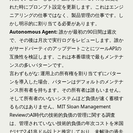
れた時にプロンプト設定を更新します。これはエンジ
ニアリングの仕事ではなく、製品管理の仕事です。し
かし明示的に割り当てる必要があります。
Autonomous Agent:
誰かが最初の90日間は週次
で、その後は月次で実行ログをレビューします。誰か
がサードパーティのアップデートごとにツールAPIの
互換性を検証します。これは本番環境で最もメンテナ
ンスの多いパターンです。
言わずもがな: 運用上の所有権を割り当てずにパター
ンを導入した場合、パターンはデフォルトのメンテナ
ンス所有者を持ちます。その所有者は誰もいません。
そして所有者のいないシステムほど負債が速く蓄積す
るものはありません。MIT Sloan Management
Reviewの
AI時代の技術的負債の管理
に関する調査
は、管理されていない技術的負債の年次コストを米国
だけで2.41兆ドル以上と推定しており、未解決の過去