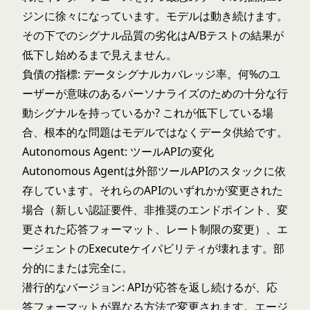
ジンに徐々になっています。モデルは動き続けます。
その下でのシグナル品質の劣化はA/Bテストの結果が
低下し始めるまで見えません。
負債の指標: データシグナルカバレッジ率。何%のユ
ーザーが意味のあるパーソナライズのための十分な行
動シグナルを持っているか? これが低下している場
合、根本的な問題はモデルではなくデータ供給です。
Autonomous Agent: ツールAPIの変化
Autonomous Agent
は外部ツールAPIのスタックに依
存しています。それらのAPIのいずれかが変更された
場合（新しい認証要件、非推奨のエンドポイント、変
更された応答フォーマット、レート制限の変更）、エ
ージェントのExecuteケイパビリティが壊れます。部
分的にまたは完全に。
潜行的なバージョン: APIが応答を返し続けるが、応
答フォーマットが異なる方法で変更されます。エージ