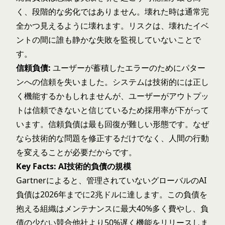
く、段階的な劣化ではありません。壊れた時は通常完
全かつ見えるように壊れます。リスクは、壊れたイベ
ントの間に誰も静かな失敗を監視していないことで
す。
信頼負債:
ユーザーが蓄積したエラーのためにパター
ンへの信頼を失いました。システムは技術的には正し
く機能するかもしれませんが、ユーザーがアウトプッ
トは信頼できないと信じているため採用率が下がって
います。信頼負債は最も回復が難しい形態です。なぜ
なら技術的な問題を修正するだけでなく、人間の行動
を変えることが必要だからです。
Key Facts: AI技術的負債の規模
Gartnerによると、管理されていないグローバルのAI
負債は2026年までに2兆ドルに達します。この負債を
抱える組織はメンテナンスに最大40%多く費やし、負
債の少ない競合他社より50%遅く機能をリリースしま