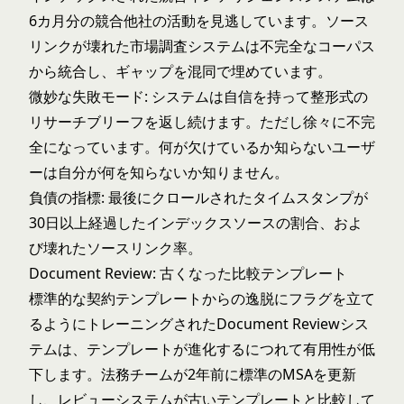
6カ月分の競合他社の活動を見逃しています。ソース
リンクが壊れた市場調査システムは不完全なコーパス
から統合し、ギャップを混同で埋めています。
微妙な失敗モード: システムは自信を持って整形式の
リサーチブリーフを返し続けます。ただし徐々に不完
全になっています。何が欠けているか知らないユーザ
ーは自分が何を知らないか知りません。
負債の指標: 最後にクロールされたタイムスタンプが
30日以上経過したインデックスソースの割合、およ
び壊れたソースリンク率。
Document Review: 古くなった比較テンプレート
標準的な契約テンプレートからの逸脱にフラグを立て
るようにトレーニングされたDocument Reviewシス
テムは、テンプレートが進化するにつれて有用性が低
下します。法務チームが2年前に標準のMSAを更新
し、レビューシステムが古いテンプレートと比較して