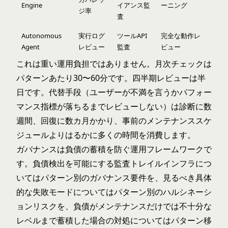
Engine
イアンス監
ーニング
ジ率
査
Autonomous
実行ログ
ツールAPI
完全な動作レ
Agent
レビュー
監査
ビュー
これは重い運用負担ではありません。月次チェックは
パターンあたり30〜60分です。四半期レビューは半
日です。代替手段（ユーザーが不満を言うかパフォー
マンス指標が落ちるまでレビューしない）は診断に数
週間、回復に数カ月かかり、事前のメンテナンススケ
ジュールよりはるかに多くの時間を消費します。
ガバナンスは負債の蓄積を防ぐ運用フレームワークで
す。負債検出を可能にする監査トレイルインフラにつ
いては
パターン別のガバナンス要件
を、見るべき具体
的な失敗モードについては
パターン別のハルシネーシ
ョンリスク
を、負債がメンテナンスだけでは不十分な
レベルまで蓄積した場合の対処については
パターン移